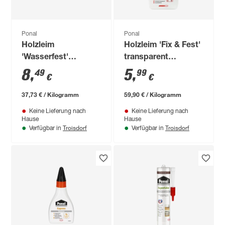
Ponal
Ponal
Holzleim
Holzleim 'Fix & Fest'
'Wasserfest'
transparent
transparent
trocknend 100 g
8
,
5
,
49
99
€
€
trocknend 225 g
37,73 € / Kilogramm
59,90 € / Kilogramm
Keine Lieferung nach
Keine Lieferung nach
Hause
Hause
Troisdorf
Troisdorf
Verfügbar in
Verfügbar in