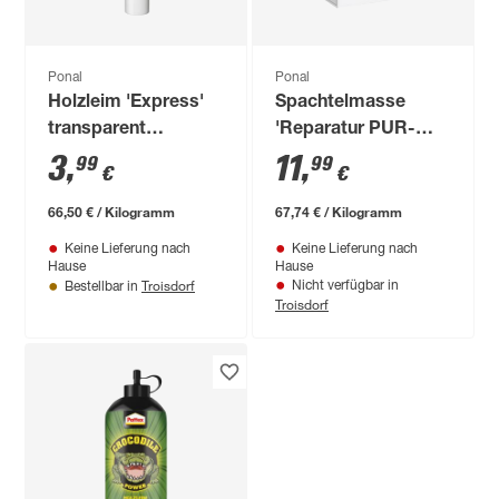
Ponal
Ponal
Holzleim 'Express'
Spachtelmasse
transparent
'Reparatur PUR-
trocknend 60 g Tube
Spachtel' Fichte hell
3
,
11
,
99
99
€
€
177 g
66,50 € / Kilogramm
67,74 € / Kilogramm
Keine Lieferung nach
Keine Lieferung nach
Hause
Hause
Troisdorf
Nicht verfügbar in
Bestellbar in
Troisdorf