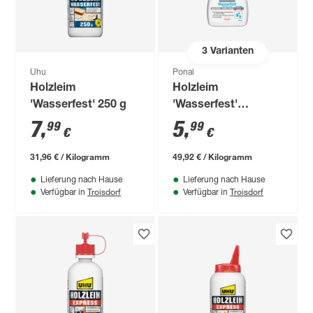
3
Varianten
Uhu
Ponal
Holzleim
Holzleim
'Wasserfest' 250 g
'Wasserfest'
transparent
7
,
5
,
99
99
€
€
trocknend 120 g
31,96 € / Kilogramm
49,92 € / Kilogramm
Lieferung nach Hause
Lieferung nach Hause
Troisdorf
Troisdorf
Verfügbar in
Verfügbar in