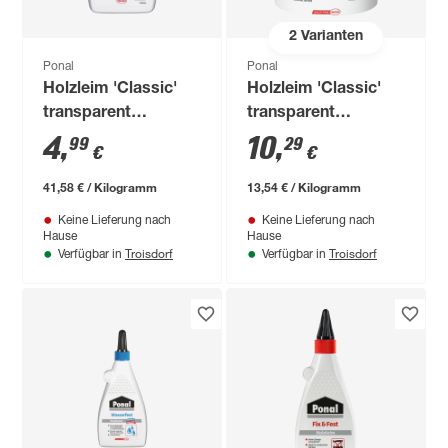
2
Varianten
Ponal
Ponal
Holzleim 'Classic'
Holzleim 'Classic'
transparent
transparent
trocknend 120 g
trocknend 760 g
4
,
10
,
99
29
€
€
41,58 € / Kilogramm
13,54 € / Kilogramm
Keine Lieferung nach
Keine Lieferung nach
Hause
Hause
Troisdorf
Troisdorf
Verfügbar in
Verfügbar in