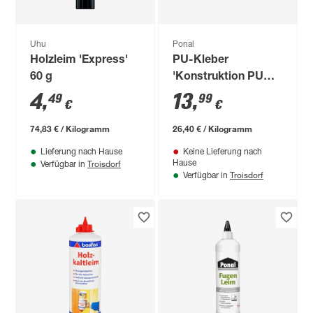
Uhu
Ponal
Holzleim 'Express'
PU-Kleber
60 g
'Konstruktion PUR'
elfenbein 530 g
4
,
13
,
49
99
€
€
74,83 € / Kilogramm
26,40 € / Kilogramm
Lieferung nach Hause
Keine Lieferung nach
Troisdorf
Hause
Verfügbar in
Troisdorf
Verfügbar in