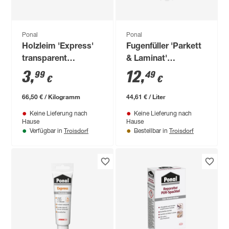
Ponal
Ponal
Holzleim 'Express'
Fugenfüller 'Parkett
transparent
& Laminat'
trocknend 60 g
Nussbaum 280 ml
3
,
12
,
99
49
€
€
66,50 € / Kilogramm
44,61 € / Liter
Keine Lieferung nach
Keine Lieferung nach
Hause
Hause
Troisdorf
Troisdorf
Verfügbar in
Bestellbar in