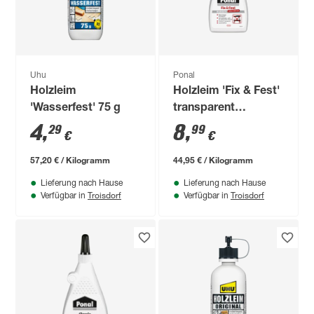
Uhu
Ponal
Holzleim
Holzleim 'Fix & Fest'
'Wasserfest' 75 g
transparent
trocknend 200 g
4
,
8
,
29
99
€
€
57,20 € / Kilogramm
44,95 € / Kilogramm
Lieferung nach Hause
Lieferung nach Hause
Troisdorf
Troisdorf
Verfügbar in
Verfügbar in