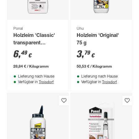
Ponal
Uhu
Holzleim 'Classic'
Holzleim 'Original'
transparent
75 g
trocknend 225 g
6
,
3
,
49
79
€
€
28,84 € / Kilogramm
50,53 € / Kilogramm
Lieferung nach Hause
Lieferung nach Hause
Troisdorf
Troisdorf
Verfügbar in
Verfügbar in