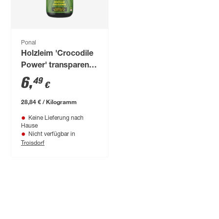
Ponal
Holzleim 'Crocodile
Power' transparent
225 g
6
,
49
€
28,84 € / Kilogramm
Keine Lieferung nach
Hause
Nicht verfügbar in
Troisdorf