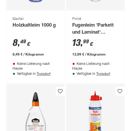
Baufan
Ponal
Holzkaltleim 1000 g
Fugenleim 'Parkett
und Laminat'
transparent 1 kg
8
,
13
,
49
99
€
€
8,49 € / Kilogramm
13,99 € / Kilogramm
Keine Lieferung nach
Keine Lieferung nach
Hause
Hause
Troisdorf
Troisdorf
Verfügbar in
Verfügbar in