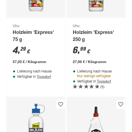
Uhu
Uhu
Holzleim 'Express'
Holzleim 'Express'
75 g
250 g
4
,
6
,
29
99
€
€
57,20 € / Kilogramm
27,96 € / Kilogramm
Lieferung nach Hause
Lieferung nach Hause
Troisdorf
Nur wenige verfügbar
Verfügbar in
Troisdorf
Verfügbar in
(1)