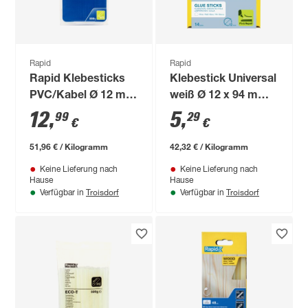
Rapid
Rapid
Rapid Klebesticks
Klebestick Universal
PVC/Kabel Ø 12 mm
weiß Ø 12 x 94 mm
250 g
14 Stück
12
,
5
,
99
29
€
€
51,96 € / Kilogramm
42,32 € / Kilogramm
Keine Lieferung nach
Keine Lieferung nach
Hause
Hause
Troisdorf
Troisdorf
Verfügbar in
Verfügbar in