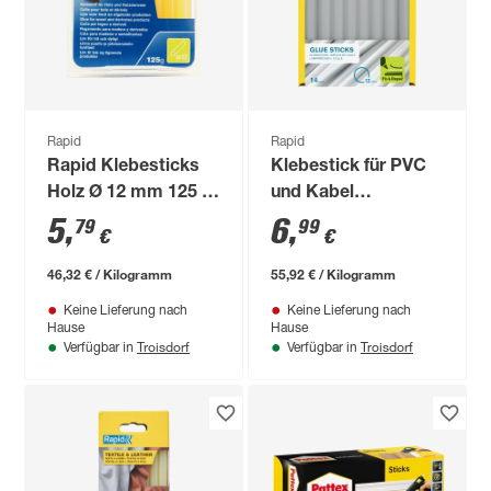
Rapid
Rapid
Rapid Klebesticks
Klebestick für PVC
Holz Ø 12 mm 125 g
und Kabel
14 Stück
transparent Ø 12 x
5
,
6
,
79
99
€
€
94 mm 14 Stück
46,32 € / Kilogramm
55,92 € / Kilogramm
Keine Lieferung nach
Keine Lieferung nach
Hause
Hause
Troisdorf
Troisdorf
Verfügbar in
Verfügbar in