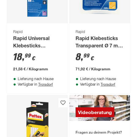
Rapid
Rapid
Rapid Universal
Rapid Klebesticks
Klebesticks
Transparent Ø 7 mm
Transparent Ø12
125 g
18
,
8
,
99
99
€
€
mm 880 g 48 Stück
21,58 € / Kilogramm
71,92 € / Kilogramm
Lieferung nach Hause
Lieferung nach Hause
Troisdorf
Troisdorf
Verfügbar in
Verfügbar in
Videoberatung
Fragen zu deinem Projekt?