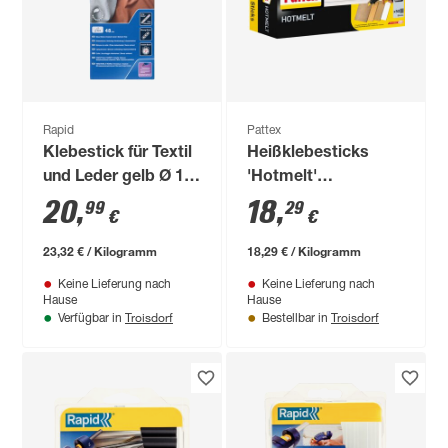
Rapid
Pattex
Klebestick für Textil
Heißklebesticks
und Leder gelb Ø 12
'Hotmelt'
x 190 mm 48 Stück
transparent 50 Stück
20
,
18
,
99
29
€
€
23,32 € / Kilogramm
18,29 € / Kilogramm
Keine Lieferung nach
Keine Lieferung nach
Hause
Hause
Troisdorf
Troisdorf
Verfügbar in
Bestellbar in