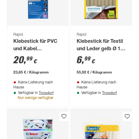
Rapid
Rapid
Klebestick für PVC
Klebestick für Textil
und Kabel
und Leder gelb Ø 12
transparent Ø 12 x
x 94 mm 14 Stück
20
,
6
,
99
99
€
€
190 mm 48 Stück
23,85 € / Kilogramm
55,92 € / Kilogramm
Keine Lieferung nach
Keine Lieferung nach
Hause
Hause
Troisdorf
Troisdorf
Verfügbar in
Verfügbar in
Nur wenige verfügbar