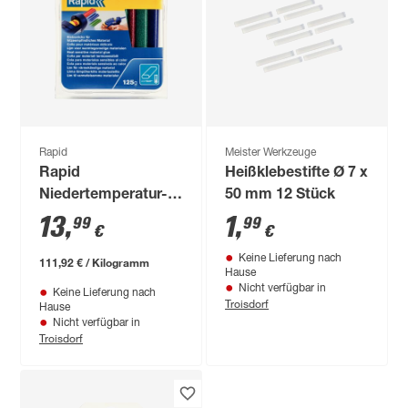
Rapid
Meister Werkzeuge
Rapid
Heißklebestifte Ø 7 x
Niedertemperatur-
50 mm 12 Stück
Klebesticks
13
,
1
,
99
99
€
€
Röt/Blau/Grün
Keine Lieferung nach
Glitzer 9 mm Oval
111,92 € / Kilogramm
Hause
125 g
Nicht verfügbar in
Keine Lieferung nach
Troisdorf
Hause
Nicht verfügbar in
Troisdorf