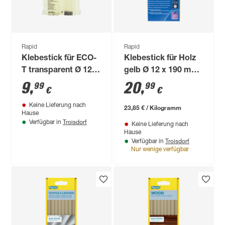
Rapid
Rapid
Klebestick für ECO-
Klebestick für Holz
T transparent Ø 12 x
gelb Ø 12 x 190 mm
190 mm 500 g
48 Stück
9
,
20
,
99
99
€
€
Keine Lieferung nach
23,85 € / Kilogramm
Hause
Troisdorf
Verfügbar in
Keine Lieferung nach
Hause
Troisdorf
Verfügbar in
Nur wenige verfügbar