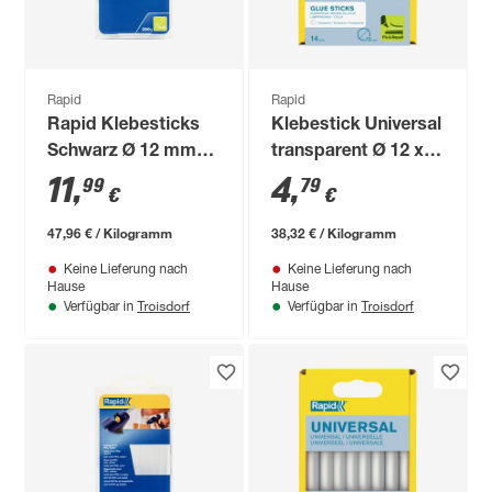
Rapid
Rapid
Rapid Klebesticks
Klebestick Universal
Schwarz Ø 12 mm
transparent Ø 12 x
250 g
94 mm 14 Stück
11
,
4
,
99
79
€
€
47,96 € / Kilogramm
38,32 € / Kilogramm
Keine Lieferung nach
Keine Lieferung nach
Hause
Hause
Troisdorf
Troisdorf
Verfügbar in
Verfügbar in