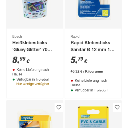
Bosch
Rapid
Heißklebesticks
Rapid Klebesticks
'Gluey Glitter' 70
Sanitär Ø 12 mm 125
Stück
g
8
,
5
,
99
79
€
€
Keine Lieferung nach
46,32 € / Kilogramm
Hause
Troisdorf
Verfügbar in
Keine Lieferung nach
Nur wenige verfügbar
Hause
Troisdorf
Verfügbar in