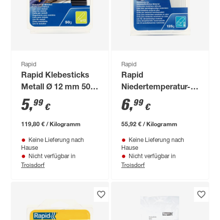
Rapid
Rapid
Rapid Klebesticks
Rapid
Metall Ø 12 mm 50 g
Niedertemperatur-
6 Stück
Klebesticks
5
,
6
,
99
99
€
€
Transparent 9 mm
Oval 125 g
119,80 € / Kilogramm
55,92 € / Kilogramm
Keine Lieferung nach
Keine Lieferung nach
Hause
Hause
Nicht verfügbar in
Nicht verfügbar in
Troisdorf
Troisdorf