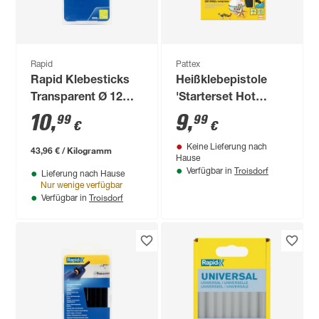
Rapid
Pattex
Rapid Klebesticks
Heißklebepistole
Transparent Ø 12
'Starterset Hot
mm 250 g 14 Stück
Pistol' mit 6 Hotmelt
10
,
9
,
99
99
€
€
Klebesticks
Keine Lieferung nach
43,96 € / Kilogramm
Hause
Troisdorf
Verfügbar in
Lieferung nach Hause
Nur wenige verfügbar
Troisdorf
Verfügbar in