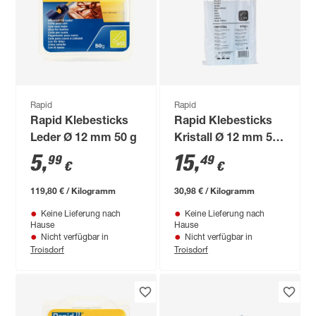
Rapid
Rapid
Rapid Klebesticks
Rapid Klebesticks
Leder Ø 12 mm 50 g
Kristall Ø 12 mm 500
g
5
,
15
,
99
49
€
€
119,80 € / Kilogramm
30,98 € / Kilogramm
Keine Lieferung nach
Keine Lieferung nach
Hause
Hause
Nicht verfügbar in
Nicht verfügbar in
Troisdorf
Troisdorf