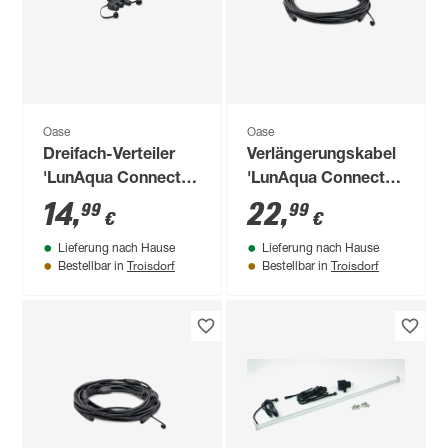
Oase
Oase
Dreifach-Verteiler
Verlängerungskabel
'LunAqua Connect'
'LunAqua Connect'
RGB
RGB 5 m
14
,
22
,
99
99
€
€
Lieferung nach Hause
Lieferung nach Hause
Troisdorf
Troisdorf
Bestellbar in
Bestellbar in