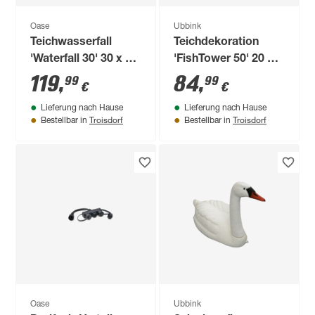
Oase
Ubbink
Teichwasserfall
Teichdekoration
'Waterfall 30' 30 x 14
'FishTower 50' 20 x
x 10 cm
29 x 70 cm
119
,
84
,
99
99
€
€
Lieferung nach Hause
Lieferung nach Hause
Troisdorf
Troisdorf
Bestellbar in
Bestellbar in
Oase
Ubbink