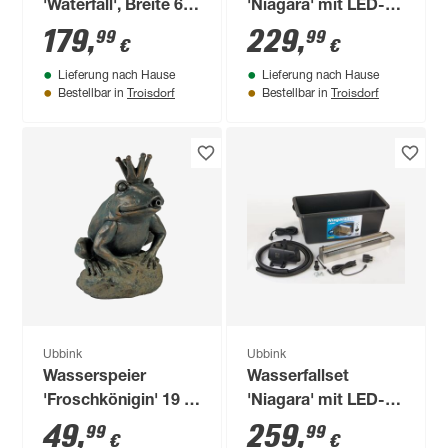
'Waterfall', Breite 60
'Niagara' mit LED-
cm
Beleuchtung 30 x
179
,
229
,
99
99
€
€
12,5 x 10 cm
Lieferung nach Hause
Lieferung nach Hause
Troisdorf
Troisdorf
Bestellbar in
Bestellbar in
Ubbink
Ubbink
Wasserspeier
Wasserfallset
'Froschkönigin' 19 x
'Niagara' mit LED-
27 x 20 cm
Beleuchtung 60 x
49
,
259
,
99
99
€
€