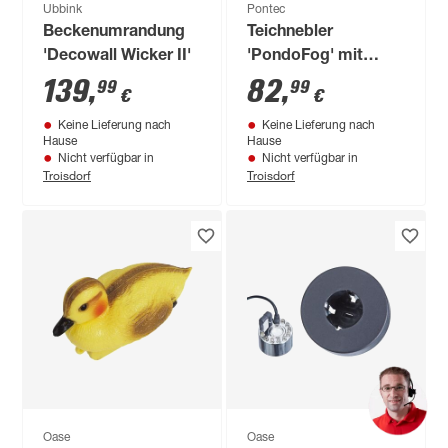
Ubbink
Pontec
Beckenumrandung
Teichnebler
'Decowall Wicker II'
'PondoFog' mit
LED-Beleuchtung
139
,
82
,
99
99
€
€
Keine Lieferung nach
Keine Lieferung nach
Hause
Hause
Nicht verfügbar in
Nicht verfügbar in
Troisdorf
Troisdorf
Oase
Oase