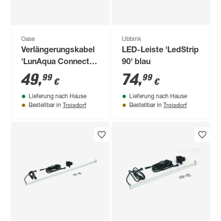
Oase
Ubbink
Verlängerungskabel
LED-Leiste 'LedStrip
'LunAqua Connect'
90' blau
RGB 10 m
49
,
74
,
99
99
€
€
Lieferung nach Hause
Lieferung nach Hause
Troisdorf
Troisdorf
Bestellbar in
Bestellbar in