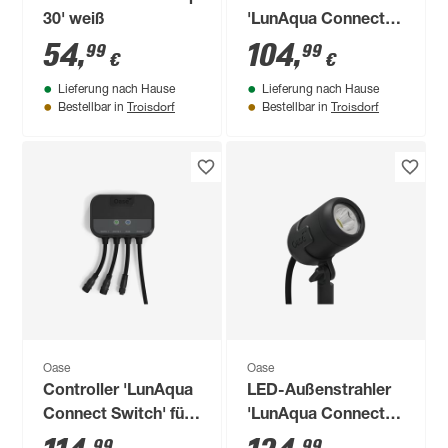
30' weiß
'LunAqua Connect'
7,5 W 200 lm RGB -
54
,
104
,
99
99
€
€
tunable white IP 68,
Lieferung nach Hause
Lieferung nach Hause
IP 67 Ø 6,1 x 9,8 cm
Troisdorf
Troisdorf
Bestellbar in
Bestellbar in
Oase
Oase
Controller 'LunAqua
LED-Außenstrahler
Connect Switch' für
'LunAqua Connect'
Teichbeleuchtung
6,5 W 500 lm
99
99