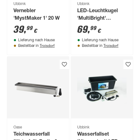
Ubbink
Ubbink
Vernebler
LED-Leuchtkugel
'MystMaker 1' 20 W
'MultiBright'
schwimmend Ø 30
39
,
69
,
99
99
€
€
cm
Lieferung nach Hause
Lieferung nach Hause
Troisdorf
Troisdorf
Bestellbar in
Bestellbar in
Oase
Ubbink
Teichwasserfall
Wasserfallset