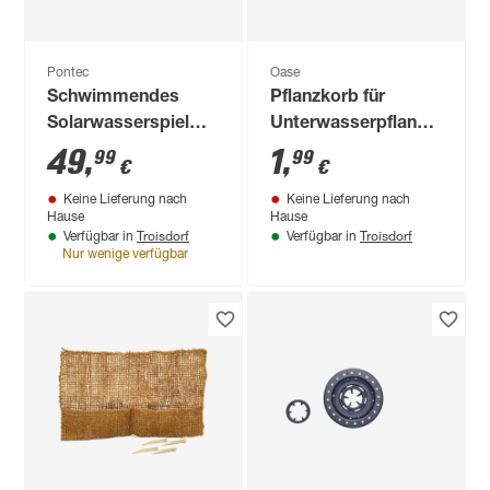
Pontec
Oase
Schwimmendes
Pflanzkorb für
Solarwasserspiel
Unterwasserpflanzen
'PondoSolar Lily'
Kunststoff 23 x 23
49
,
1
,
99
99
€
€
cm
Keine Lieferung nach
Keine Lieferung nach
Hause
Hause
Troisdorf
Troisdorf
Verfügbar in
Verfügbar in
Nur wenige verfügbar