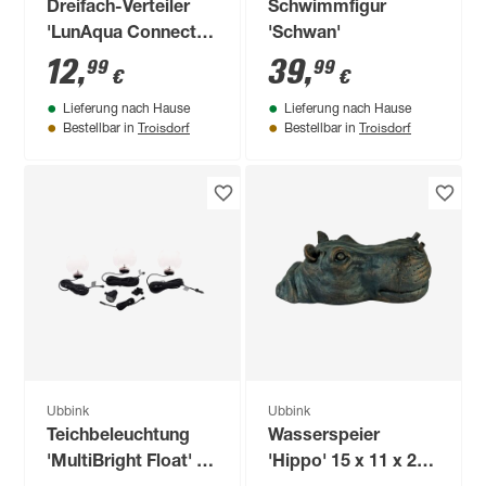
Dreifach-Verteiler
Schwimmfigur
'LunAqua Connect'
'Schwan'
warmweiß
12
,
39
,
99
99
€
€
Lieferung nach Hause
Lieferung nach Hause
Troisdorf
Troisdorf
Bestellbar in
Bestellbar in
Ubbink
Ubbink
Teichbeleuchtung
Wasserspeier
'MultiBright Float' 3
'Hippo' 15 x 11 x 28