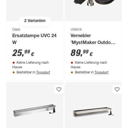
2
Varianten
Oase
Ubbink
Ersatzlampe UVC 24
Vernebler
W
'MystMaker Outdoor
III' 60 W
25
,
89
,
99
99
€
€
Keine Lieferung nach
Keine Lieferung nach
Hause
Hause
Troisdorf
Troisdorf
Bestellbar in
Bestellbar in