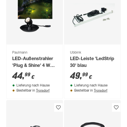
Paulmann
Ubbink
LED-Außenstrahler
LED-Leiste 'LedStrip
'Plug & Shine' 4 W
30' blau
260 lm warmweiß IP
44
,
49
,
99
99
€
€
68 x 12 cm
Lieferung nach Hause
Lieferung nach Hause
Troisdorf
Troisdorf
Bestellbar in
Bestellbar in