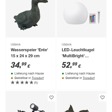
Ubbink
Ubbink
Wasserspeier 'Ente'
LED-Leuchtkugel
15 x 24 x 29 cm
'MultiBright'
schwimmen Ø 25
34
,
52
,
99
99
€
€
cm
Lieferung nach Hause
Lieferung nach Hause
Troisdorf
Troisdorf
Bestellbar in
Bestellbar in
(1)