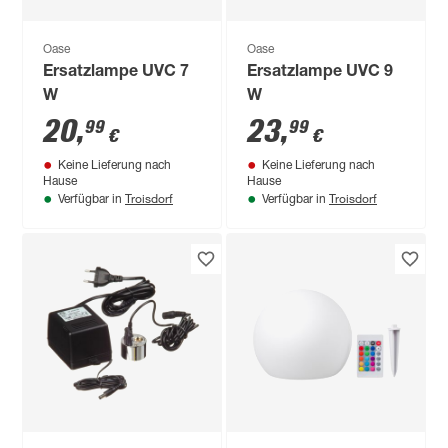
Oase
Oase
Ersatzlampe UVC 7
Ersatzlampe UVC 9
W
W
20
,
23
,
99
99
€
€
Keine Lieferung nach
Keine Lieferung nach
Hause
Hause
Troisdorf
Troisdorf
Verfügbar in
Verfügbar in