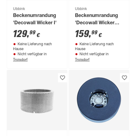
Ubbink
Ubbink
Beckenumrandung
Beckenumrandung
'Decowall Wicker I'
'Decowall Wicker
VII'
129
,
159
,
99
99
€
€
Keine Lieferung nach
Keine Lieferung nach
Hause
Hause
Nicht verfügbar in
Nicht verfügbar in
Troisdorf
Troisdorf