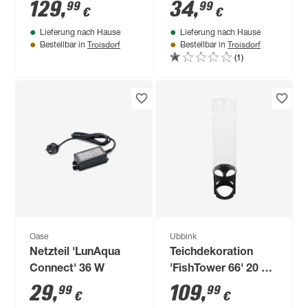
LEDs
cm
129
,
34
,
99
99
€
€
Lieferung nach Hause
Lieferung nach Hause
Troisdorf
Troisdorf
Bestellbar in
Bestellbar in
(1)
Oase
Ubbink
Netzteil 'LunAqua
Teichdekoration
Connect' 36 W
'FishTower 66' 20 x
20 x 86 cm
29
,
109
,
99
99
€
€