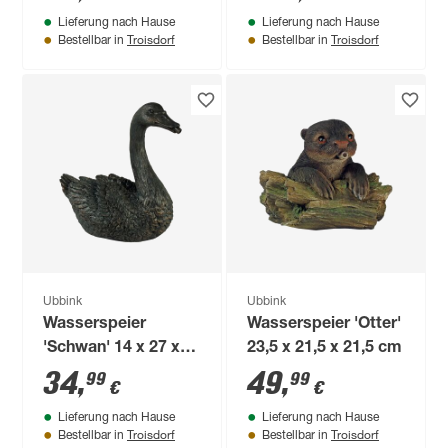
12,5 x 10 cm
Lieferung nach Hause
Lieferung nach Hause
Troisdorf
Troisdorf
Bestellbar in
Bestellbar in
Ubbink
Ubbink
Wasserspeier
Wasserspeier 'Otter'
'Schwan' 14 x 27 x
23,5 x 21,5 x 21,5 cm
27 cm
34
,
49
,
99
99
€
€
Lieferung nach Hause
Lieferung nach Hause
Troisdorf
Troisdorf
Bestellbar in
Bestellbar in