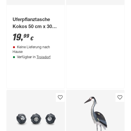
Uferpflanztasche
Kokos 50 cm x 30
cm
19
,
99
€
Keine Lieferung nach
Hause
Troisdorf
Verfügbar in
toom
LED-Leuchtring für
Wasserspielpumpen,
mit Adapter
34
,
99
€