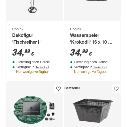
Ubbink
Ubbink
Dekofigur
Wasserspeier
'Fischreiher I'
'Krokodil' 16 x 10 x
34 cm
34
,
34
,
99
99
€
€
Lieferung nach Hause
Lieferung nach Hause
Troisdorf
Troisdorf
Verfügbar in
Verfügbar in
Nur wenige verfügbar
Nur wenige verfügbar
Bestseller