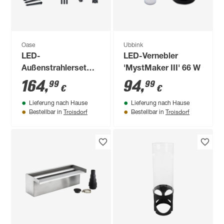
Oase
Ubbink
LED-
LED-Vernebler
Außenstrahlerset
'MystMaker III' 66 W
'LunAqua Connect'
164
,
94
,
99
99
€
€
7,5 W 150 lm
Lieferung nach Hause
Lieferung nach Hause
warmweiß IP 68, IP
Troisdorf
Troisdorf
Bestellbar in
Bestellbar in
67 Ø 5,3 x 8,7 cm