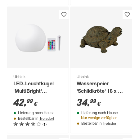
Ubbink
Ubbink
LED-Leuchtkugel
Wasserspeier
'MultiBright'
'Schildkröte' 18 x 14
schwimmend Ø 20
x 21 cm
42
,
34
,
99
99
€
€
cm
Lieferung nach Hause
Lieferung nach Hause
Troisdorf
Nur wenige verfügbar
Bestellbar in
Troisdorf
(1)
Bestellbar in