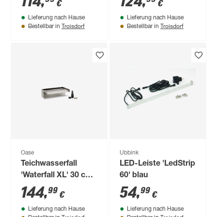
114
,
124
,
€
€
warmweiß IP 68, IP
Lieferung nach Hause
Lieferung nach Hause
67 Ø 6,1 x 9,8 cm
Troisdorf
Troisdorf
Bestellbar in
Bestellbar in
Oase
Ubbink
Teichwasserfall
LED-Leiste 'LedStrip
'Waterfall XL' 30 cm
60' blau
breit
144
,
54
,
99
99
€
€
Lieferung nach Hause
Lieferung nach Hause
Troisdorf
Troisdorf