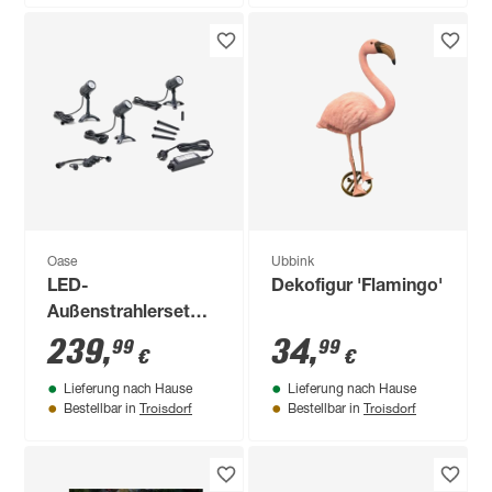
Oase
Ubbink
LED-
Dekofigur 'Flamingo'
Außenstrahlerset
'LunAqua Connect'
239
,
34
,
99
99
€
€
12 W 250 lm
Lieferung nach Hause
Lieferung nach Hause
warmweiß IP 68, IP
Troisdorf
Troisdorf
Bestellbar in
Bestellbar in
67 Ø 6,1 x 9,8 cm