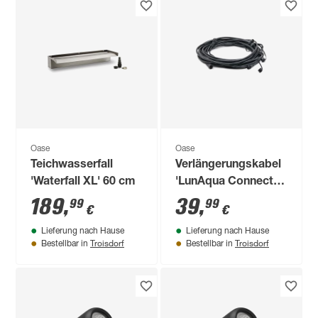
Oase
Oase
Teichwasserfall
Verlängerungskabel
'Waterfall XL' 60 cm
'LunAqua Connect'
warmweiß 10 m
189
,
39
,
99
99
€
€
Lieferung nach Hause
Lieferung nach Hause
Troisdorf
Troisdorf
Bestellbar in
Bestellbar in