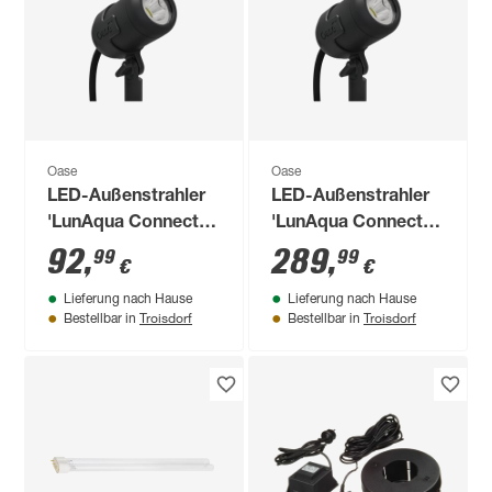
Oase
Oase
LED-Außenstrahler
LED-Außenstrahler
'LunAqua Connect' 4
'LunAqua Connect'
W 250 lm warmweiß
11 W 200 lm RGB -
92
,
289
,
99
99
€
€
IP 68, IP 67 Ø 6,1 x
tunable white IP 68,
Lieferung nach Hause
Lieferung nach Hause
9,8 cm
IP 67 Ø 6,1 x 9,8 cm
Troisdorf
Troisdorf
Bestellbar in
Bestellbar in