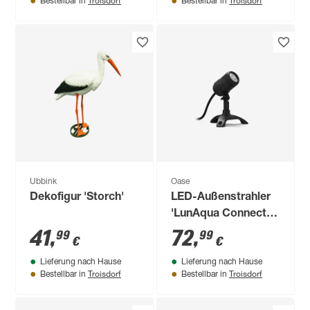
Bestellbar in
Bestellbar in
Ubbink
Oase
Dekofigur 'Storch'
LED-Außenstrahler
'LunAqua Connect'
2,5 W 150 lm
41
,
72
,
99
99
€
€
warmweiß IP 68, IP
Lieferung nach Hause
Lieferung nach Hause
67 Ø 5,3 x 8,7 cm
Troisdorf
Troisdorf
Bestellbar in
Bestellbar in