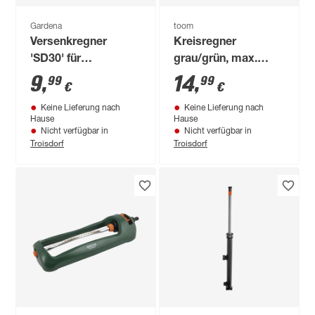
Gardena
toom
Versenkregner
Kreisregner
'SD30' für
grau/grün, max.
Sprinklersystem
Regnerfläche 160 m²
9
,
14
,
99
99
€
€
Keine Lieferung nach
Keine Lieferung nach
Hause
Hause
Nicht verfügbar in
Nicht verfügbar in
Troisdorf
Troisdorf