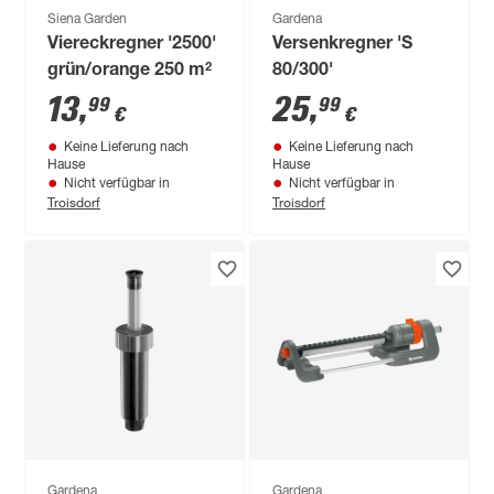
Siena Garden
Gardena
Viereckregner '2500'
Versenkregner 'S
grün/orange 250 m²
80/300'
13
,
25
,
99
99
€
€
Keine Lieferung nach
Keine Lieferung nach
Hause
Hause
Nicht verfügbar in
Nicht verfügbar in
Troisdorf
Troisdorf
Gardena
Gardena