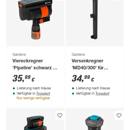
Gardena
Gardena
Viereckregner
Versenkregner
'Pipeline' schwarz 9-
'MD40/300' für
216 m²
Sprinklersystem
35
,
34
,
99
99
€
€
Lieferung nach Hause
Lieferung nach Hause
Troisdorf
Troisdorf
Verfügbar in
Verfügbar in
Nur wenige verfügbar