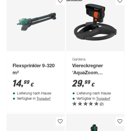
Bestseller
Gardena
Flexsprinkler 9-320
Viereckregner
m²
'AquaZoom
Compact' schwarz
14
,
29
,
99
99
€
€
9-216 m²
Lieferung nach Hause
Lieferung nach Hause
Troisdorf
Troisdorf
Verfügbar in
Verfügbar in
(2)