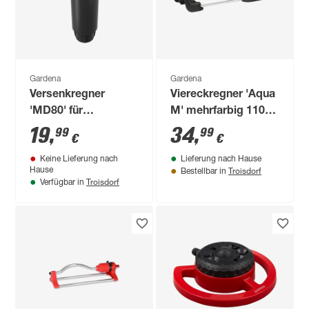
Gardena
Gardena
Versenkregner
Viereckregner 'Aqua
'MD80' für
M' mehrfarbig 110-
Sprinklersystem
250 m²
19
,
34
,
99
99
€
€
Keine Lieferung nach
Lieferung nach Hause
Troisdorf
Hause
Bestellbar in
Troisdorf
Verfügbar in