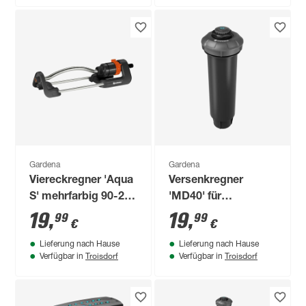
Gardena
Gardena
Viereckregner 'Aqua
Versenkregner
S' mehrfarbig 90-220
'MD40' für
m²
Sprinklersystem
19
,
19
,
99
99
€
€
Lieferung nach Hause
Lieferung nach Hause
Troisdorf
Troisdorf
Verfügbar in
Verfügbar in