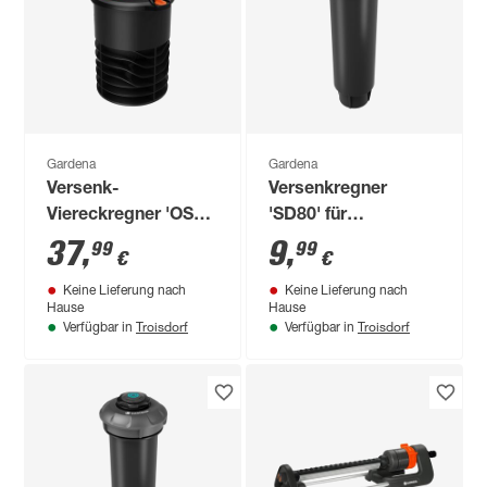
Gardena
Gardena
Versenk-
Versenkregner
Viereckregner 'OS
'SD80' für
140' schwarz 2-140
Sprinklersystem
37
,
9
,
99
99
€
€
m²
Keine Lieferung nach
Keine Lieferung nach
Hause
Hause
Troisdorf
Troisdorf
Verfügbar in
Verfügbar in