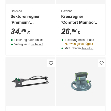
Gardena
Gardena
Sektorenregner
Kreisregner
'Premium'
'Comfort Mambo'
mehrfarbig 75-450
grau 9-310 m²
34
,
26
,
99
99
€
€
m², mit Spike
Lieferung nach Hause
Lieferung nach Hause
Troisdorf
Nur wenige verfügbar
Verfügbar in
Troisdorf
Verfügbar in