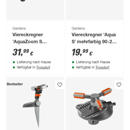
Gardena
Gardena
Viereckregner
Viereckregner 'Aqua
'AquaZoom S
S' mehrfarbig 90-220
Aktion'
m²
31
,
19
,
99
99
€
€
schwarz/silbern 9-
Lieferung nach Hause
Lieferung nach Hause
150 m²
Troisdorf
Troisdorf
Verfügbar in
Verfügbar in
Bestseller