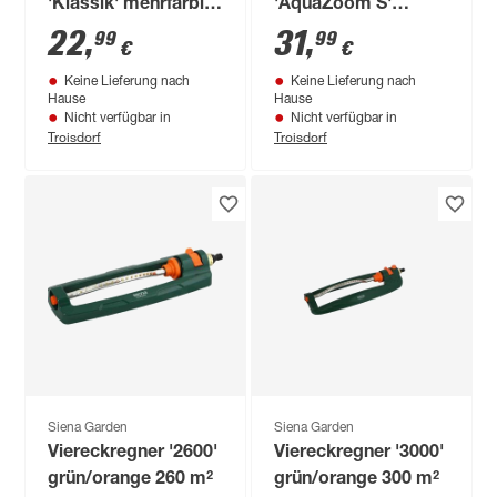
'Klassik' mehrfarbig
'AquaZoom S'
120-460 m², mit
schwarz/silbern 9-
22
,
31
,
99
99
€
€
Zeitschaltuhr
150 m²
Keine Lieferung nach
Keine Lieferung nach
Hause
Hause
Nicht verfügbar in
Nicht verfügbar in
Troisdorf
Troisdorf
Siena Garden
Siena Garden
Viereckregner '2600'
Viereckregner '3000'
grün/orange 260 m²
grün/orange 300 m²