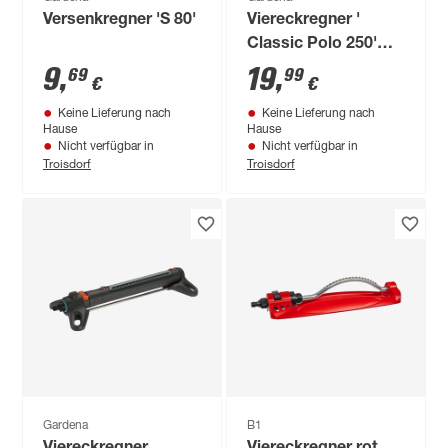
Versenkregner 'S 80'
Viereckregner '
Classic Polo 250'
mehrfarbig 110-250
9
,
19
,
69
99
€
€
m²
Keine Lieferung nach
Keine Lieferung nach
Hause
Hause
Nicht verfügbar in
Nicht verfügbar in
Troisdorf
Troisdorf
Gardena
B1