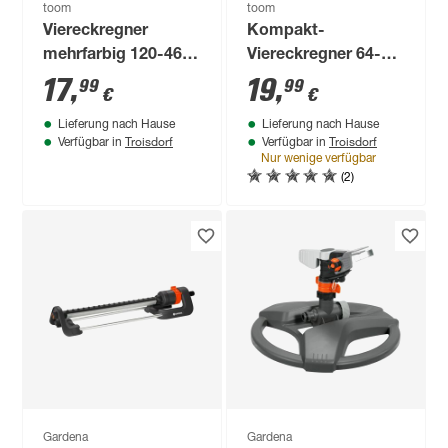
toom
toom
Viereckregner
Kompakt-
mehrfarbig 120-460
Viereckregner 64-
m²
252 m²
17
,
19
,
99
99
€
€
Lieferung nach Hause
Lieferung nach Hause
Troisdorf
Troisdorf
Verfügbar in
Verfügbar in
Nur wenige verfügbar
(2)
Gardena
Gardena