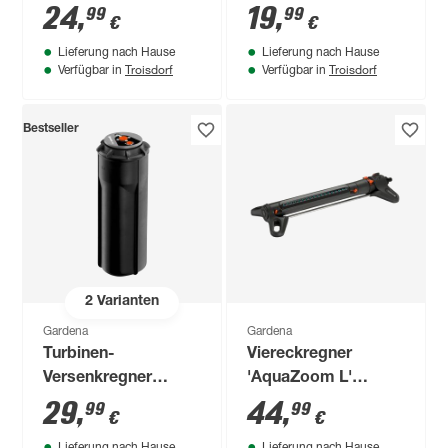
25-225 m² auf Spike
Sprinklersystem
24
,
19
,
99
99
€
€
Lieferung nach Hause
Lieferung nach Hause
Troisdorf
Troisdorf
Verfügbar in
Verfügbar in
Bestseller
2
Varianten
Gardena
Gardena
Turbinen-
Viereckregner
Versenkregner
'AquaZoom L'
'Comfort T380'
schwarz/silbern 28-
29
,
44
,
99
99
€
€
schwarz 115-380 m²
350 m²
Lieferung nach Hause
Lieferung nach Hause