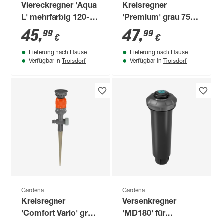
Viereckregner 'Aqua
Kreisregner
L' mehrfarbig 120-
'Premium' grau 75-
280 m²
490 m²
45
,
47
,
99
99
€
€
Lieferung nach Hause
Lieferung nach Hause
Troisdorf
Troisdorf
Verfügbar in
Verfügbar in
Gardena
Gardena
Kreisregner
Versenkregner
'Comfort Vario' grau
'MD180' für