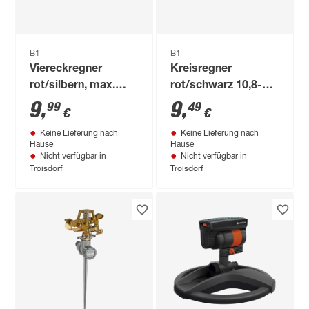
B1
B1
Viereckregner
Kreisregner
rot/silbern, max.
rot/schwarz 10,8-
Regnerfläche 350 m²
113,1 m²
9
,
9
,
99
49
€
€
Keine Lieferung nach
Keine Lieferung nach
Hause
Hause
Nicht verfügbar in
Nicht verfügbar in
Troisdorf
Troisdorf