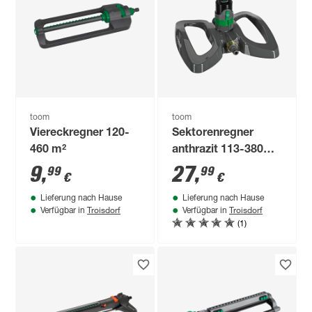
toom
toom
Viereckregner 120-
Sektorenregner
460 m²
anthrazit 113-380
m², mit Fuß
9
,
27
,
99
99
€
€
Lieferung nach Hause
Lieferung nach Hause
Troisdorf
Troisdorf
Verfügbar in
Verfügbar in
(1)