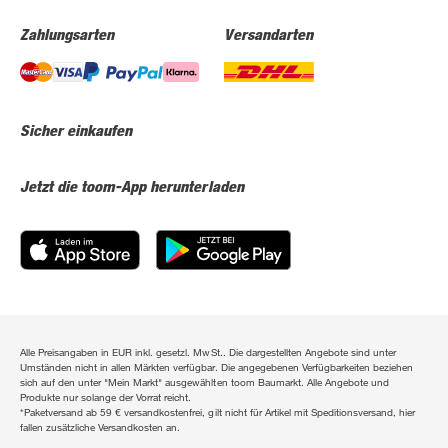
Zahlungsarten
Versandarten
Sicher einkaufen
Jetzt die toom-App herunterladen
Alle Preisangaben in EUR inkl. gesetzl. MwSt.. Die dargestellten Angebote sind unter
Umständen nicht in allen Märkten verfügbar. Die angegebenen Verfügbarkeiten beziehen
sich auf den unter "Mein Markt" ausgewählten toom Baumarkt. Alle Angebote und
Produkte nur solange der Vorrat reicht.
*Paketversand ab 59 € versandkostenfrei, gilt nicht für Artikel mit Speditionsversand, hier
fallen zusätzliche Versandkosten an.