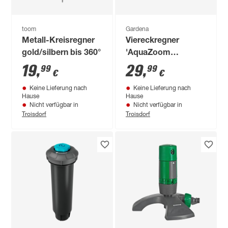
toom
Gardena
Metall-Kreisregner
Viereckregner
gold/silbern bis 360°
'AquaZoom
Compact-Aktion 2'
19
,
29
,
99
99
€
€
schwarz 9-216 m²
Keine Lieferung nach
Keine Lieferung nach
Hause
Hause
Nicht verfügbar in
Nicht verfügbar in
Troisdorf
Troisdorf