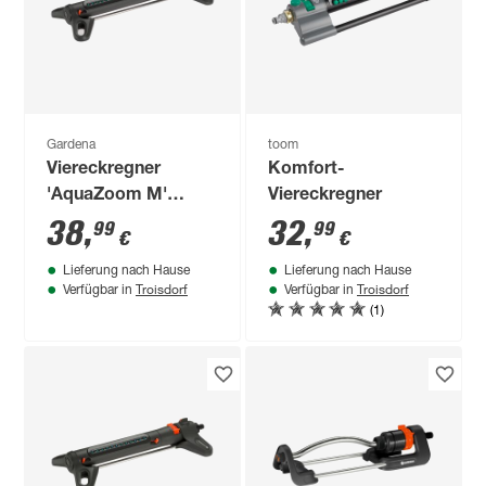
Gardena
toom
Viereckregner
Komfort-
'AquaZoom M'
Viereckregner
schwarz/silbern 9-
38
,
32
,
99
99
€
€
250 m²
Lieferung nach Hause
Lieferung nach Hause
Troisdorf
Troisdorf
Verfügbar in
Verfügbar in
(1)