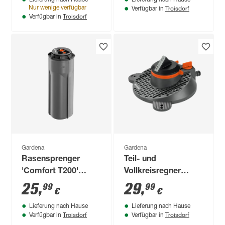
Troisdorf
Nur wenige verfügbar
Verfügbar in
Troisdorf
Verfügbar in
Gardena
Gardena
Rasensprenger
Teil- und
'Comfort T200'
Vollkreisregner
anthrazit 80-200 m²
'Tango'
25
,
29
,
99
99
€
€
orange/schwarz 9-
Lieferung nach Hause
Lieferung nach Hause
310 m²
Troisdorf
Troisdorf
Verfügbar in
Verfügbar in