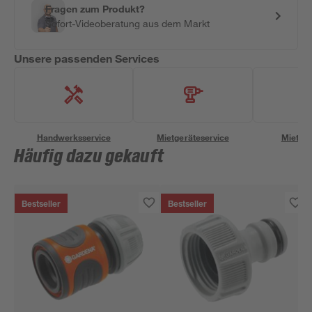
Fragen zum Produkt?
Sofort-Videoberatung aus dem Markt
Unsere passenden Services
Handwerksservice
Mietgeräteservice
Miettra
Häufig dazu gekauft
Bestseller
Bestseller