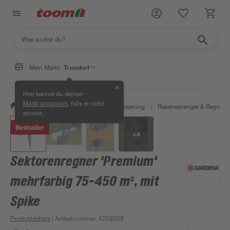
Mein Markt:
Troisdorf
✕
Hier kannst du deinen
, falls er nicht
Markt anpassen
/
Garten & Freizeit
/
Gartenbewässerung
/
Rasensprenger & Regner
stimmt.
Bestseller
+
4
Sektorenregner 'Premium'
mehrfarbig 75-450 m², mit
Spike
Produktdetails
| Artikelnummer
:
4208039