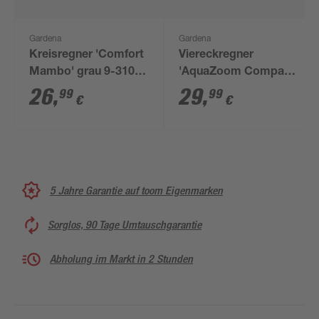
Gardena
Gardena
Kreisregner 'Comfort
Viereckregner
Mambo' grau 9-310
'AquaZoom Compact'
m²
schwarz 9-216 m²
26
,
29
,
99
99
€
€
5 Jahre Garantie auf toom Eigenmarken
Sorglos, 90 Tage Umtauschgarantie
Abholung im Markt in 2 Stunden