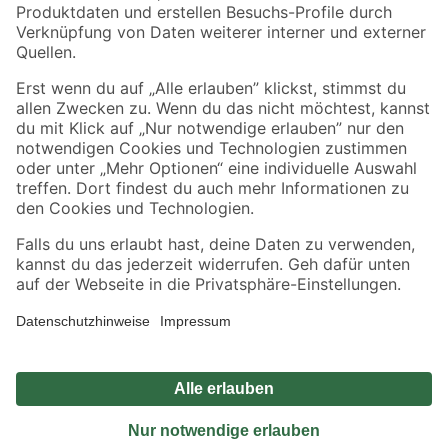
Sicher einkaufen
Jetzt die toom-App herunterladen
Alle Preisangaben in EUR inkl. gesetzl. MwSt.. Die dargestellten Angebote sind unter
Umständen nicht in allen Märkten verfügbar. Die angegebenen Verfügbarkeiten beziehen
sich auf den unter "Mein Markt" ausgewählten toom Baumarkt. Alle Angebote und
Produkte nur solange der Vorrat reicht.
*Paketversand ab 59 € versandkostenfrei, gilt nicht für Artikel mit Speditionsversand, hier
fallen zusätzliche Versandkosten an.
Datenschutz
Privatsphäre
Impressum
AGB
Nutzungsbedingungen
Widerrufsrecht
Vertrag widerrufen
Barrierefreiheit