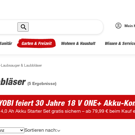
Mein 
Sanitär
Garten & Freizeit
Wohnen & Haushalt
Wissen & Servic
-Laubsauger & Laubbläser
bbläser
(
5
Ergebnisse)
YOBI feiert 30 Jahre 18 V ONE+ Akku-Kom
 4,0 Ah Akku Starter Set gratis sichern – ab 79,99 € beim Kauf 
Sortieren nach: