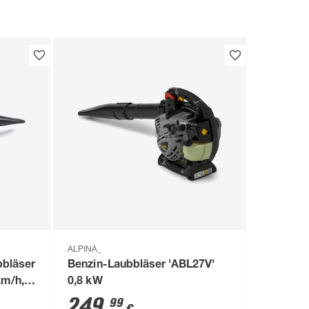
ALPINA_
bbläser
Benzin-Laubbläser 'ABL27V'
km/h,
0,8 kW
249
,
99