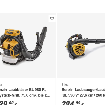
ga
Stiga
nzin-Laubbläser BL 980 R,
Benzin-Laubsauger/Lau
ystick-Griff, 75,6 cm³, bis zu
'BL 530 V' 27,6 cm³ 260 
0 km/h
inkl. Fangsack
29
,
294
,
00
99