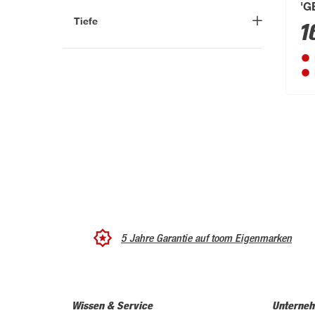
'G
Tiefe
1
-
cm
5 Jahre Garantie auf toom Eigenmarken
Wissen & Service
Unterne