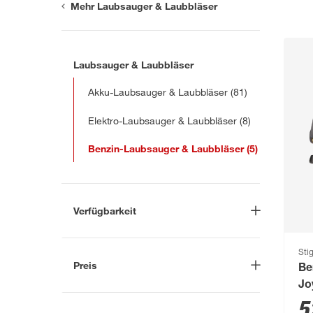
Mehr Laubsauger & Laubbläser
Laubsauger & Laubbläser
Akku-Laubsauger & Laubbläser
(81)
Elektro-Laubsauger & Laubbläser
(8)
Benzin-Laubsauger & Laubbläser
(5)
Verfügbarkeit
Lieferung nach Hause
(1)
Sti
In Troisdorf verfügbar
(0)
Preis
Be
Auf Wunsch in Troisdorf
Jo
bestellbar
(3)
-
€
36
5
Anderen Markt auswählen