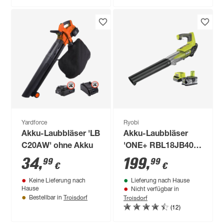
Yardforce
Ryobi
Akku-Laubbläser 'LB
Akku-Laubbläser
C20AW' ohne Akku
'ONE+ RBL18JB40F'
18 V mit Akku und
34
,
199
,
99
99
€
€
Ladegerät
Keine Lieferung nach
Lieferung nach Hause
Hause
Nicht verfügbar in
Troisdorf
Troisdorf
Bestellbar in
(12)