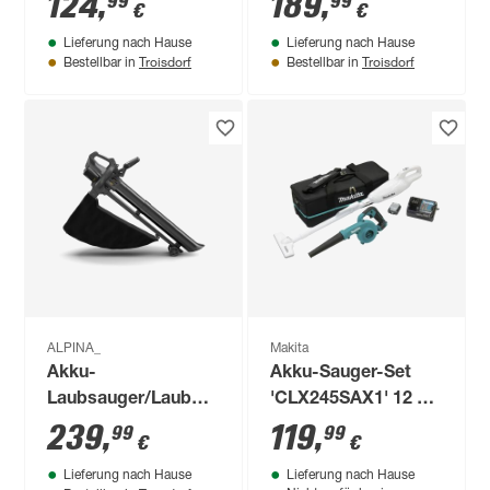
124
,
189
,
99
99
€
€
Lieferung nach Hause
Lieferung nach Hause
Troisdorf
Troisdorf
Bestellbar in
Bestellbar in
ALPINA_
Makita
Akku-
Akku-Sauger-Set
Laubsauger/Laubbläser
'CLX245SAX1' 12 V
'AV 20 Li' inklusive
mit Gebläse und
239
,
119
,
99
99
€
€
Akku und Ladegerät
Akku
Lieferung nach Hause
Lieferung nach Hause