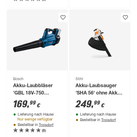
Bosch
Stihl
Akku-Laubbläser
Akku-Laubsauger
'GBL 18V-750
'SHA 56' ohne Akku
Professional' ohne
und Ladegerät
169
,
249
,
99
99
€
€
Akku
Lieferung nach Hause
Lieferung nach Hause
Troisdorf
Nur wenige verfügbar
Bestellbar in
Troisdorf
Bestellbar in
(8)