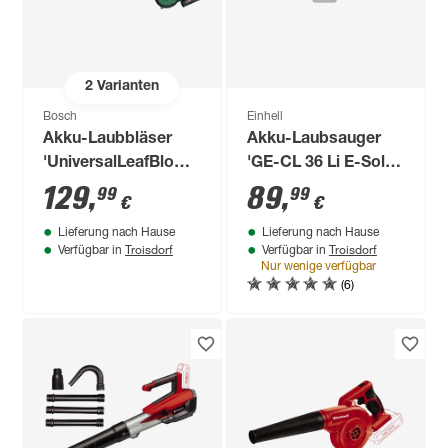
2
Varianten
Bosch
Einhell
Akku-Laubbläser
Akku-Laubsauger
'UniversalLeafBlower
'GE-CL 36 Li E-Solo'
SET 18V-130' mit
ohne Akku
129
,
89
,
99
99
€
€
Akku und Ladegerät
Lieferung nach Hause
Lieferung nach Hause
Troisdorf
Troisdorf
Verfügbar in
Verfügbar in
Nur wenige verfügbar
(6)