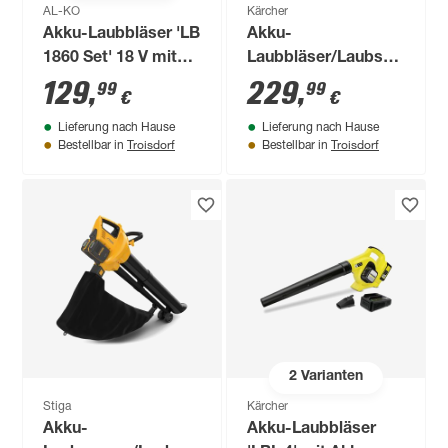
AL-KO
Kärcher
Akku-Laubbläser 'LB
Akku-
1860 Set' 18 V mit
Laubbläser/Laubsauger
Akku und Ladegerät
'BLV 36-240 Battery'
129
,
229
,
99
99
€
€
ohne Akku
Lieferung nach Hause
Lieferung nach Hause
Troisdorf
Troisdorf
Bestellbar in
Bestellbar in
2
Varianten
Stiga
Kärcher
Akku-
Akku-Laubbläser