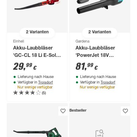
2
Varianten
2
Varianten
Einhell
Gardena
Akku-Laubbläser
Akku-Laubbläser
'GC-CL 18 Li E-Solo'
'PowerJet 18V
ohne Akku
Power4All' ohne
29
,
81
,
99
99
€
€
Akku
Lieferung nach Hause
Lieferung nach Hause
Troisdorf
Troisdorf
Verfügbar in
Verfügbar in
Nur wenige verfügbar
Nur wenige verfügbar
(5)
Bestseller