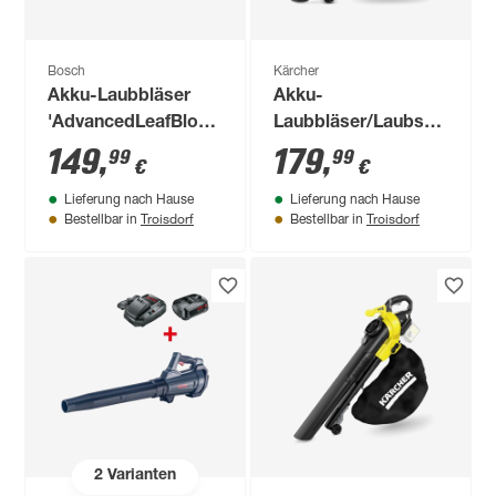
Bosch
Kärcher
Akku-Laubbläser
Akku-
'AdvancedLeafBlower
Laubbläser/Laubsauger
36 V-750' ohne Akku
'BLV 18-200 Battery'
149
,
179
,
99
99
€
€
und Ladegerät
ohne Akku
Lieferung nach Hause
Lieferung nach Hause
Troisdorf
Troisdorf
Bestellbar in
Bestellbar in
2
Varianten