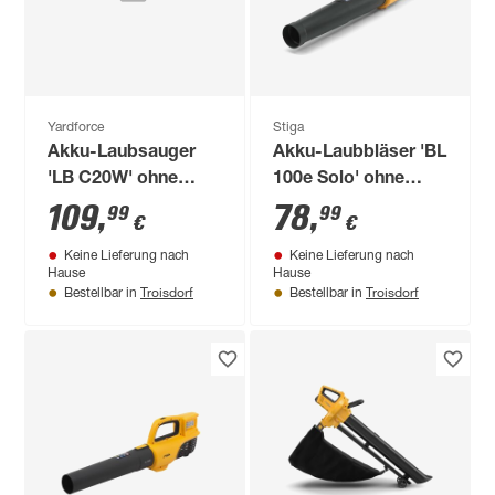
Yardforce
Stiga
Akku-Laubsauger
Akku-Laubbläser 'BL
'LB C20W' ohne
100e Solo' ohne
Akku
Akku und Ladegerät
109
,
78
,
99
99
€
€
Keine Lieferung nach
Keine Lieferung nach
Hause
Hause
Troisdorf
Troisdorf
Bestellbar in
Bestellbar in