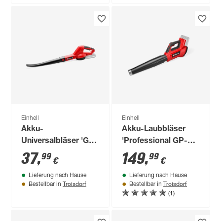
Einhell
Einhell
Akku-
Akku-Laubbläser
Universalbläser 'GC-
'Professional GP-LB
CL 18/1 Li E-Solo'
36/230 Li E BL-Solo'
37
,
149
,
99
99
€
€
Power X-Change
ohne Akku und
Lieferung nach Hause
Lieferung nach Hause
ohne Akku und
Ladegerät
Troisdorf
Troisdorf
Bestellbar in
Bestellbar in
Ladegerät
(1)