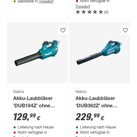
Troisdorf
Nicht verfügbar in
Bestellbar in
Troisdorf
(1)
Makita
Makita
Akku-Laubbläser
Akku-Laubbläser
'DUB184Z' ohne
'DUB362Z' ohne
Akku
Akku, 2 x 18 V, 194,4
129
,
229
,
99
99
€
€
km/h
Lieferung nach Hause
Lieferung nach Hause
Nicht verfügbar in
Nicht verfügbar in