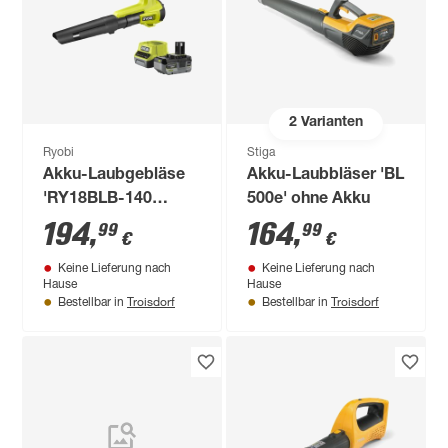
2
Varianten
Ryobi
Stiga
Akku-Laubgebläse
Akku-Laubbläser 'BL
'RY18BLB-140
500e' ohne Akku
ONE+' 18 V mit Akku
194
,
164
,
99
99
€
€
und Ladegerät
Keine Lieferung nach
Keine Lieferung nach
Hause
Hause
Troisdorf
Troisdorf
Bestellbar in
Bestellbar in