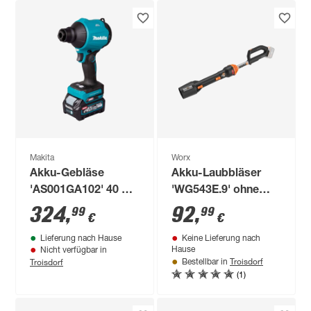
Makita
Worx
Akku-Gebläse
Akku-Laubbläser
'AS001GA102' 40 V
'WG543E.9' ohne
mit Akku, Ladegerät
Akku
324
,
92
,
99
99
€
€
und Transporttasche
Lieferung nach Hause
Keine Lieferung nach
Hause
Nicht verfügbar in
Troisdorf
Troisdorf
Bestellbar in
(1)