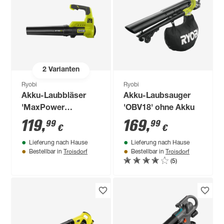
2
Varianten
Ryobi
Ryobi
Akku-Laubbläser
Akku-Laubsauger
'MaxPower
'OBV18' ohne Akku
RY36BLA-0' ohne
119
,
169
,
99
99
€
€
Akku
Lieferung nach Hause
Lieferung nach Hause
Troisdorf
Troisdorf
Bestellbar in
Bestellbar in
(5)