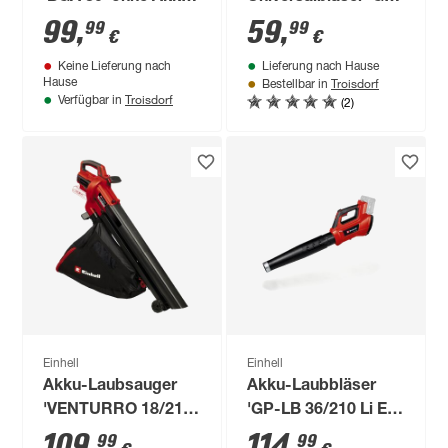
und Ladegerät
UB 18/250 Li E-Solo'
99
,
59
,
99
99
€
€
Power X-Change
Keine Lieferung nach
Lieferung nach Hause
ohne Akku und
Troisdorf
Hause
Bestellbar in
Ladegerät
Troisdorf
(2)
Verfügbar in
Einhell
Einhell
Akku-Laubsauger
Akku-Laubbläser
'VENTURRO 18/210'
'GP-LB 36/210 Li E-
Power X-Change
Solo' ohne Akku
109
,
114
,
99
99