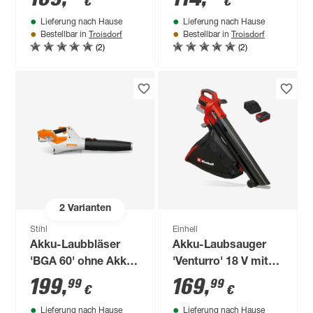
€
€
ohne Akku und
Lieferung nach Hause
Lieferung nach Hause
Ladegerät
Troisdorf
Troisdorf
Bestellbar in
Bestellbar in
(2)
(2)
2
Varianten
Stihl
Einhell
Akku-Laubbläser
Akku-Laubsauger
'BGA 60' ohne Akku
'Venturro' 18 V mit
und Ladegerät
Akku und Ladegerät
199
,
169
,
99
99
€
€
Lieferung nach Hause
Lieferung nach Hause