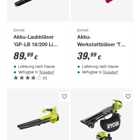
Einhell
Einhell
Akku-Laubbläser
Akku-
'GP-LB 18/200 Li
Werkstattbläser 'TE-
GK-Solo' Power X-
CB 18/180 Li-Solo'
89
,
39
,
99
99
€
€
Change ohne Akku
ohne Akku und
Lieferung nach Hause
Lieferung nach Hause
und Ladegerät
Ladegerät
Troisdorf
Troisdorf
Verfügbar in
Verfügbar in
(1)