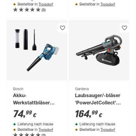
Troisdorf
Troisdorf
Bestellbar in
Bestellbar in
(3)
Bosch
Gardena
Akku-
Laubsauger/-bläser
Werkstattbläser
'PowerJetCollect'
'GBL 18V-120 solo'
ohne Akku und
74
,
164
,
99
99
€
€
ohne Akku
Ladegerät
Lieferung nach Hause
Lieferung nach Hause
Troisdorf
Troisdorf
Bestellbar in
Bestellbar in
(3)