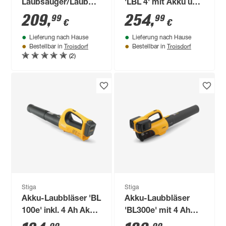
Laubsauger/Laubbläser
'LBL 4' mit Akku und
'VS 100e' mit Akku
Ladegerät
209
,
254
,
99
99
€
€
Lieferung nach Hause
Lieferung nach Hause
Troisdorf
Troisdorf
Bestellbar in
Bestellbar in
(2)
Stiga
Stiga
Akku-Laubbläser 'BL
Akku-Laubbläser
100e' inkl. 4 Ah Akku
'BL300e' mit 4 Ah
und Ladegerät
Akku und Ladegerät