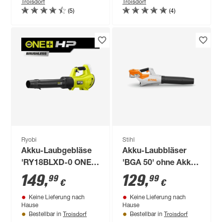
Troisdorf
Troisdorf
(5)
(4)
Ryobi
Stihl
Akku-Laubgebläse
Akku-Laubbläser
'RY18BLXD-0 ONE+
'BGA 50' ohne Akku
HP Whisper™
und Ladegerät
149
,
129
,
99
99
€
€
Brushless' 18 V ohne
Keine Lieferung nach
Keine Lieferung nach
Akku und Ladegerät
Hause
Hause
Troisdorf
Troisdorf
Bestellbar in
Bestellbar in