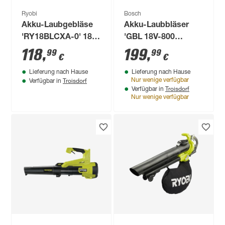
Ryobi
Bosch
Akku-Laubgebläse
Akku-Laubbläser
'RY18BLCXA-0' 18 V
'GBL 18V-800
ohne Akku und
Professional' ohne
118
,
199
,
99
99
€
€
Ladegerät
Akku und Ladegerät
Lieferung nach Hause
Lieferung nach Hause
Troisdorf
Nur wenige verfügbar
Verfügbar in
Troisdorf
Verfügbar in
Nur wenige verfügbar