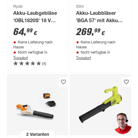
Ryobi
Stihl
Akku-Laubgebläse
Akku-Laubbläser
'OBL1820S' 18 V
'BGA 57' mit Akku
ohne Akku
und Ladegerät
64
,
269
,
99
99
€
€
Keine Lieferung nach
Keine Lieferung nach
Hause
Hause
Nicht verfügbar in
Nicht verfügbar in
Troisdorf
Troisdorf
(1)
2
Varianten