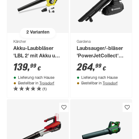
2
Varianten
Kärcher
Gardena
Akku-Laubbläser
Laubsauger/-bläser
'LBL 2' mit Akku und
'PowerJetCollect'
Ladegerät
mit Akku und
139
,
264
,
99
99
€
€
Ladegerät
Lieferung nach Hause
Lieferung nach Hause
Troisdorf
Troisdorf
Bestellbar in
Bestellbar in
(1)