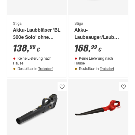
Stiga
Stiga
Akku-Laubbläser 'BL
Akku-
300e Solo' ohne
Laubsauger/Laubbläser
Akku und Ladegerät
'VS 100e Solo' ohne
138
,
168
,
99
99
€
€
Akku und Ladegerät
Keine Lieferung nach
Keine Lieferung nach
Hause
Hause
Troisdorf
Troisdorf
Bestellbar in
Bestellbar in