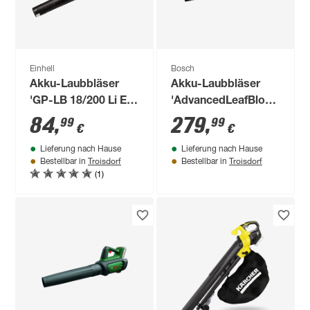
Einhell
Bosch
Akku-Laubbläser
Akku-Laubbläser
'GP-LB 18/200 Li E-
'AdvancedLeafBlower
Solo' ohne Akku
36 V-750' inklusive
84
,
279
,
99
99
€
€
Akku und Ladegerät
Lieferung nach Hause
Lieferung nach Hause
Troisdorf
Troisdorf
Bestellbar in
Bestellbar in
(1)