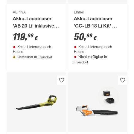
ALPINA_
Einhell
Akku-Laubbläser
Akku-Laubbläser
'AB 20 Li' inklusive
'GC-LB 18 Li Kit' mit
Akku und Ladegerät
Akku
119
,
50
,
99
99
€
€
Keine Lieferung nach
Keine Lieferung nach
Hause
Hause
Troisdorf
Nicht verfügbar in
Bestellbar in
Troisdorf