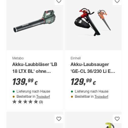
Metabo
Einhell
Akku-Laubbläser 'LB
Akku-Laubsauger
18 LTX BL' ohne
'GE-CL 36/230 Li E -
Akku
Solo' Power X-
139
,
129
,
99
99
€
€
Change ohne Akku
Lieferung nach Hause
Lieferung nach Hause
und Ladegerät
Troisdorf
Troisdorf
Bestellbar in
Bestellbar in
(3)