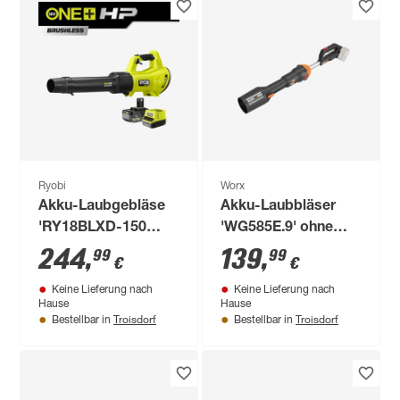
Ryobi
Worx
Akku-Laubgebläse
Akku-Laubbläser
'RY18BLXD-150
'WG585E.9' ohne
ONE+ HP Whisper™
Akku
244
,
139
,
99
99
€
€
Brushless' 18 V mit
Keine Lieferung nach
Keine Lieferung nach
Akku und Ladegerät
Hause
Hause
Troisdorf
Troisdorf
Bestellbar in
Bestellbar in