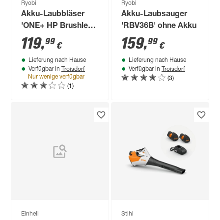
Ryobi
Ryobi
Akku-Laubbläser
Akku-Laubsauger
'ONE+ HP Brushless
'RBV36B' ohne Akku
Whisper RY18BLXC-
119
,
159
,
99
99
€
€
0' ohne Akku
Lieferung nach Hause
Lieferung nach Hause
Troisdorf
Troisdorf
Verfügbar in
Verfügbar in
(3)
Nur wenige verfügbar
(1)
Einhell
Stihl