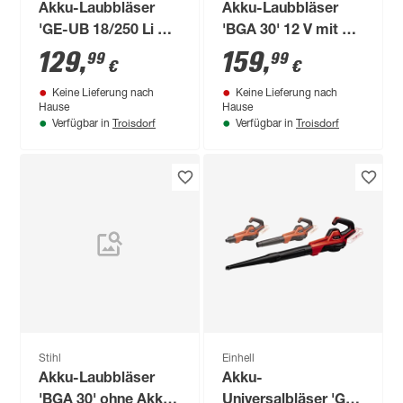
Akku-Laubbläser
Akku-Laubbläser
'GE-UB 18/250 Li E'
'BGA 30' 12 V mit 2
mit Akku und
Akkus und
129
,
159
,
99
99
€
€
Ladegerät
Ladegerät
Keine Lieferung nach
Keine Lieferung nach
Hause
Hause
Troisdorf
Troisdorf
Verfügbar in
Verfügbar in
Stihl
Einhell
Akku-Laubbläser
Akku-
'BGA 30' ohne Akku
Universalbläser 'GE-