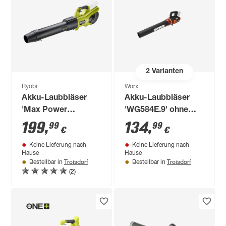
2
Varianten
Ryobi
Worx
Akku-Laubbläser
Akku-Laubbläser
'Max Power
'WG584E.9' ohne
RY36BLXB-0' 36 V
Akku
199
,
134
,
99
99
€
€
ohne Akku und
Keine Lieferung nach
Keine Lieferung nach
Ladegerät
Hause
Hause
Troisdorf
Troisdorf
Bestellbar in
Bestellbar in
(2)