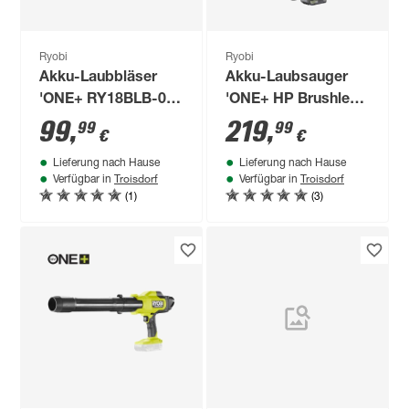
Ryobi
Ryobi
Akku-Laubbläser
Akku-Laubsauger
'ONE+ RY18BLB-0'
'ONE+ HP Brushless
18 V ohne Akku und
RY18BVXA-150' mit
99
,
219
,
99
99
€
€
Ladegerät
Akku und Ladegerät
Lieferung nach Hause
Lieferung nach Hause
Troisdorf
Troisdorf
Verfügbar in
Verfügbar in
(1)
(3)