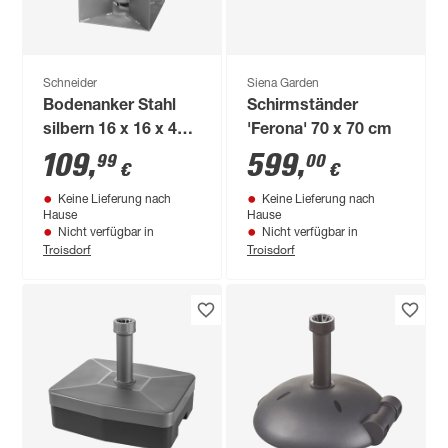
Schneider
Siena Garden
Bodenanker Stahl
Schirmständer
silbern 16 x 16 x 45
'Ferona' 70 x 70 cm
cm
109
,
599
,
99
00
€
€
Keine Lieferung nach
Keine Lieferung nach
Hause
Hause
Nicht verfügbar in
Nicht verfügbar in
Troisdorf
Troisdorf