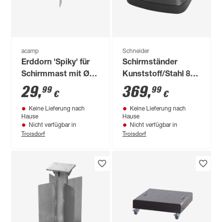
acamp
Schneider
Erddorn 'Spiky' für
Schirmständer
Schirmmast mit Ø
Kunststoff/Stahl 89
20 - 35 mm
x 89 x 22,5 cm
29
,
369
,
99
99
€
€
Keine Lieferung nach
Keine Lieferung nach
Hause
Hause
Nicht verfügbar in
Nicht verfügbar in
Troisdorf
Troisdorf