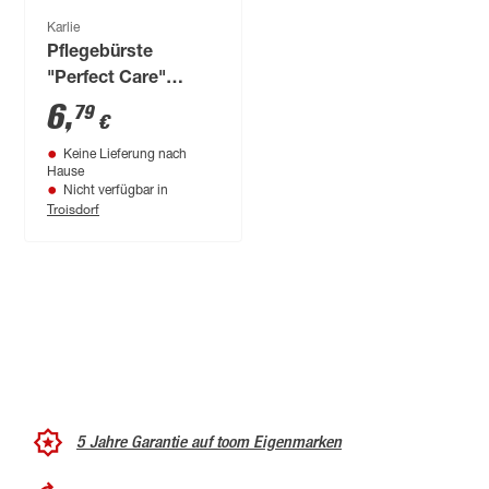
Karlie
Pflegebürste
"Perfect Care"
schwarz/grün 14,5 x
6
,
79
€
4,5 cm
Keine Lieferung nach
Hause
Nicht verfügbar in
Troisdorf
5 Jahre Garantie auf toom Eigenmarken