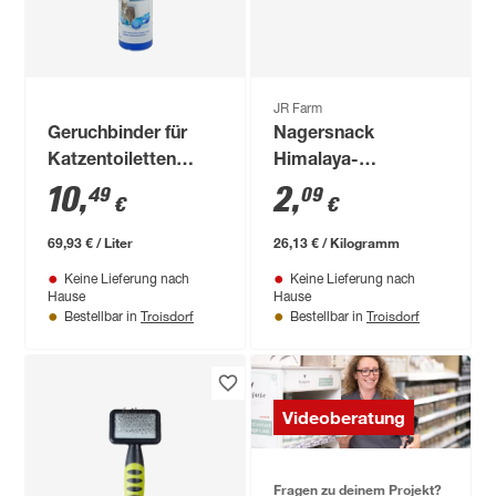
JR Farm
Geruchbinder für
Nagersnack
Katzentoiletten
Himalaya-
Zerstäuber 150 ml
Salzleckstein 80 g
10
,
2
,
49
09
€
€
69,93 € / Liter
26,13 € / Kilogramm
Keine Lieferung nach
Keine Lieferung nach
Hause
Hause
Troisdorf
Troisdorf
Bestellbar in
Bestellbar in
Videoberatung
Fragen zu deinem Projekt?