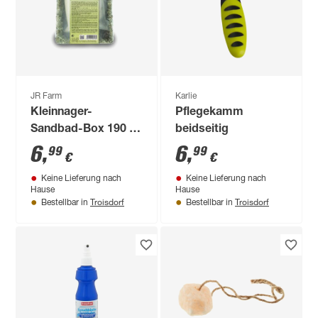
JR Farm
Karlie
Kleinnager-
Pflegekamm
Sandbad-Box 190 x
beidseitig
120 x 80 mm
6
,
6
,
99
99
€
€
Keine Lieferung nach
Keine Lieferung nach
Hause
Hause
Troisdorf
Troisdorf
Bestellbar in
Bestellbar in