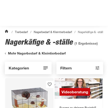
/
Tierbedarf
/
Nagerbedarf & Kleintierbedarf
/
Nagerkäfige & -ställe
Nagerkäfige & -ställe
(
1
Ergebnisse)
Mehr Nagerbedarf & Kleintierbedarf
Kategorien
Filtern
Videoberatung
Fragen zu deinem Projekt?