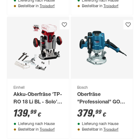
Lieferung nach Hause
Lieferung nach Hause
Troisdorf
Troisdorf
Bestellbar in
Bestellbar in
Einhell
Bosch
Akku-Oberfräse 'TP-
Oberfräse
RO 18 Li BL - Solo'
"Professional" GOF
ohne Akku
1250 CE
139
,
379
,
99
99
€
€
Lieferung nach Hause
Lieferung nach Hause
Troisdorf
Troisdorf
Bestellbar in
Bestellbar in