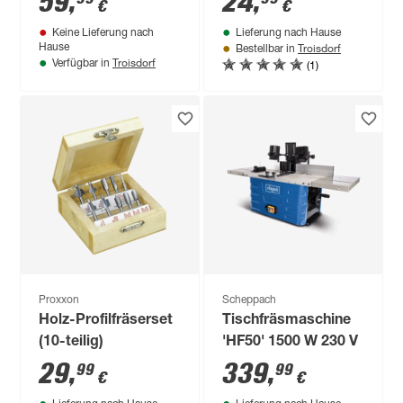
59
,
24
,
€
€
Keine Lieferung nach
Lieferung nach Hause
Troisdorf
Hause
Bestellbar in
Troisdorf
(1)
Verfügbar in
Proxxon
Scheppach
Holz-Profilfräserset
Tischfräsmaschine
(10-teilig)
'HF50' 1500 W 230 V
29
,
339
,
99
99
€
€