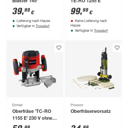
Blaster 145"
TE-RO 1255 E
39
,
99
,
99
99
€
€
Lieferung nach Hause
Keine Lieferung nach
Troisdorf
Hause
Verfügbar in
Troisdorf
Verfügbar in
Einhell
Proxxon
Oberfräse 'TC-RO
Oberfräsenvorsatz
1155 E' 230 V ohne
Akku
99
99