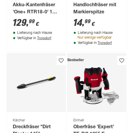
Akku-Kantenfräser
Handlochfräser mit
'One+ RTR18-0' 18V
Markierspitze
ohne Akku und
129
,
14
,
99
99
€
€
Ladegerät
Lieferung nach Hause
Lieferung nach Hause
Troisdorf
Nur wenige verfügbar
Verfügbar in
Troisdorf
Verfügbar in
Bestseller
Kärcher
Einhell
Dreckfräser "Dirt
Oberfräse 'Expert'