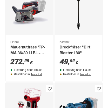
Einhell
Kärcher
Mauernutfräse 'TP-
Dreckfräser "Dirt
MA 36/30 Li BL -
Blaster 180"
Solo' ohne Akku
272
,
49
,
99
99
€
€
Lieferung nach Hause
Lieferung nach Hause
Troisdorf
Troisdorf
Bestellbar in
Bestellbar in