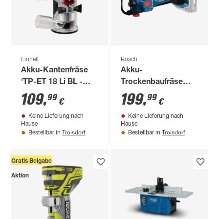
Einhell
Bosch
Akku-Kantenfräse
Akku-
'TP-ET 18 Li BL -
Trockenbaufräse
Solo' ohne Akku
'GCU 18V-30
109
,
199
,
99
99
€
€
Professional'
Keine Lieferung nach
Keine Lieferung nach
Hause
Hause
Troisdorf
Troisdorf
Bestellbar in
Bestellbar in
Gratis Beigabe
Aktion