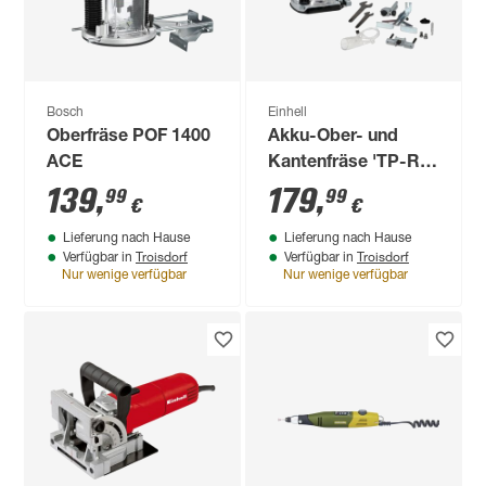
Bosch
Einhell
Oberfräse POF 1400
Akku-Ober- und
ACE
Kantenfräse 'TP-RO
18 Set Li BL - Solo'
139
,
179
,
99
99
€
€
ohne Akku und
Lieferung nach Hause
Lieferung nach Hause
Ladegerät
Troisdorf
Troisdorf
Verfügbar in
Verfügbar in
Nur wenige verfügbar
Nur wenige verfügbar