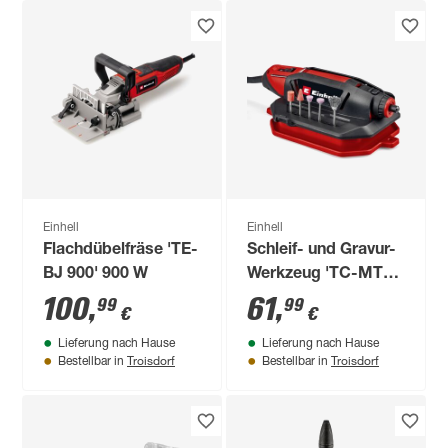
Einhell
Einhell
Flachdübelfräse 'TE-
Schleif- und Gravur-
BJ 900' 900 W
Werkzeug 'TC-MT
150 E' 150 W
100
,
61
,
99
99
€
€
Lieferung nach Hause
Lieferung nach Hause
Troisdorf
Troisdorf
Bestellbar in
Bestellbar in