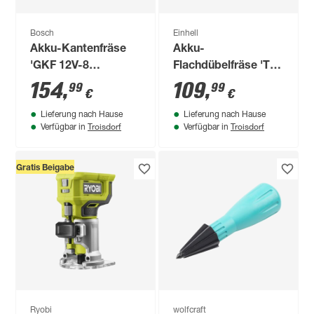
Bosch
Einhell
Akku-Kantenfräse
Akku-
'GKF 12V-8
Flachdübelfräse 'TE-
Professional' Solo
BJ 18 Li - Solo' ohne
154
,
109
,
99
99
€
€
Akku
Lieferung nach Hause
Lieferung nach Hause
Troisdorf
Troisdorf
Verfügbar in
Verfügbar in
Gratis Beigabe
Ryobi
wolfcraft