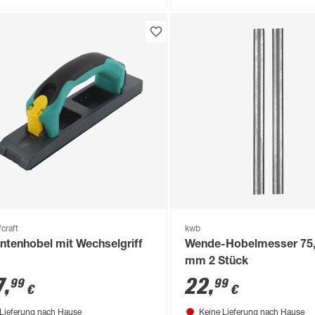
craft
kwb
ntenhobel mit Wechselgriff
Wende-Hobelmesser 75,5
mm 2 Stück
7
,
22
,
99
99
€
€
Lieferung nach Hause
Keine Lieferung nach Hause