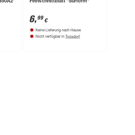
B50A2'
Feinschnittblatt "Surform"
6
,
99
€
Keine Lieferung nach Hause
Troisdorf
Nicht verfügbar in