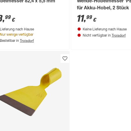
belmesser 82,4 x 5,5 mm
Wende-Hobelmesser 'P
für Akku-Hobel, 2 Stück
8
,
11
,
99
99
€
€
Lieferung nach Hause
Keine Lieferung nach Hause
Troisdorf
Nur wenige verfügbar
Nicht verfügbar in
Troisdorf
Bestellbar in