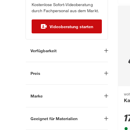
Kostenlose Sofort-Videoberatung
durch Fachpersonal aus dem Markt.
Videoberatung starten
Verfügbarkeit
Lieferung nach Hause
(8)
In Troisdorf verfügbar
(6)
Preis
Auf Wunsch in Troisdorf
bestellbar
(4)
-
€
Anderen Markt auswählen
wolf
Marke
Ka
Nach
1
Geeignet für Materialien
Marke suchen
Hartholz
(2)