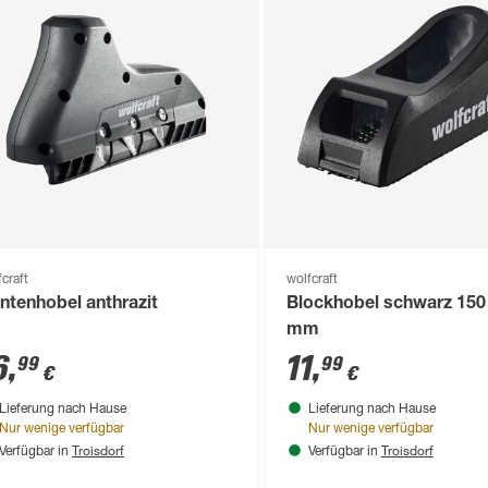
craft
wolfcraft
ntenhobel anthrazit
Blockhobel schwarz 150
mm
6
,
11
,
99
99
€
€
Lieferung nach Hause
Lieferung nach Hause
Nur wenige verfügbar
Nur wenige verfügbar
Troisdorf
Troisdorf
Verfügbar in
Verfügbar in