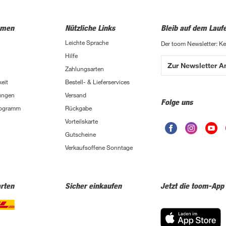
hmen
Nützliche Links
Bleib auf dem Lauf
Leichte Sprache
Der toom Newsletter: K
Hilfe
Zur Newsletter 
Zahlungsarten
eit
Bestell- & Lieferservices
ungen
Versand
Folge uns
Programm
Rückgabe
Vorteilskarte
Gutscheine
Verkaufsoffene Sonntage
rten
Sicher einkaufen
Jetzt die toom-App