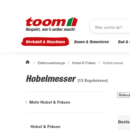
Werkstatt & Maschinen
Bauen & Renovieren
Bad & 
/
Elektrowerkzeuge
/
Hobel & Fräsen
/
Hobelmesser
Hobelmesser
(
13
Ergebnisse)
Mehr Hobel & Fräsen
Bestse
Hobel & Fräsen