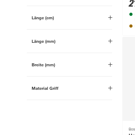
2
Wood Razor
(1)
-
cm
Länge (cm)
-
cm
Länge (mm)
-
mm
Breite (mm)
-
mm
Material Griff
Metall
(1)
Bos