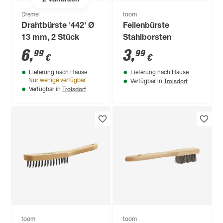
2
Varianten
Dremel
toom
Drahtbürste '442' Ø
Feilenbürste
13 mm, 2 Stück
Stahlborsten
6
,
3
,
99
99
€
€
Lieferung nach Hause
Lieferung nach Hause
Troisdorf
Nur wenige verfügbar
Verfügbar in
Troisdorf
Verfügbar in
toom
toom