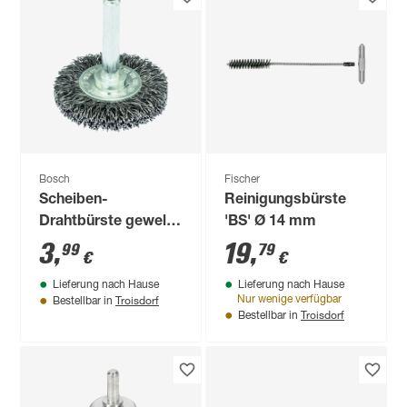
Bosch
Fischer
Scheiben-
Reinigungsbürste
Drahtbürste gewellt
'BS' Ø 14 mm
Ø 38 mm
3
,
19
,
99
79
€
€
Lieferung nach Hause
Lieferung nach Hause
Troisdorf
Nur wenige verfügbar
Bestellbar in
Troisdorf
Bestellbar in