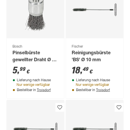
Bosch
Fischer
Pinselbürste
Reinigungsbürste
gewellter Draht Ø 25
'BS' Ø 10 mm
mm
5
,
18
,
99
49
€
€
Lieferung nach Hause
Lieferung nach Hause
Nur wenige verfügbar
Nur wenige verfügbar
Troisdorf
Troisdorf
Bestellbar in
Bestellbar in