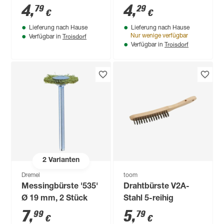
4
,
4
,
79
29
€
€
Lieferung nach Hause
Lieferung nach Hause
Troisdorf
Nur wenige verfügbar
Verfügbar in
Troisdorf
Verfügbar in
2
Varianten
Dremel
toom
Messingbürste '535'
Drahtbürste V2A-
Ø 19 mm, 2 Stück
Stahl 5-reihig
7
,
5
,
99
79
€
€