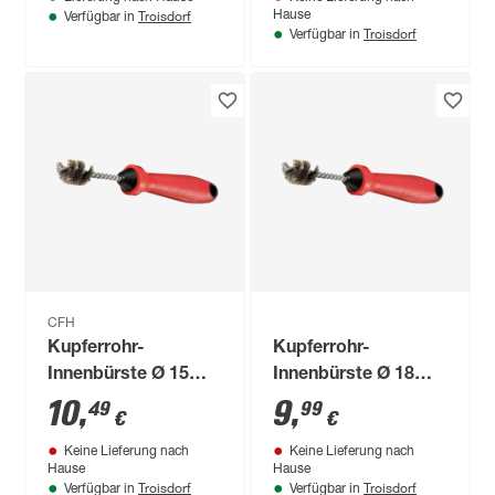
Troisdorf
Hause
Verfügbar in
Troisdorf
Verfügbar in
CFH
Kupferrohr-
Kupferrohr-
Innenbürste Ø 15
Innenbürste Ø 18
mm
mm
10
,
9
,
49
99
€
€
Keine Lieferung nach
Keine Lieferung nach
Hause
Hause
Troisdorf
Troisdorf
Verfügbar in
Verfügbar in