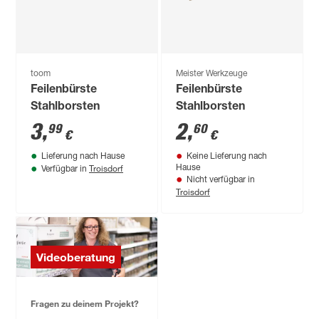
toom
Meister Werkzeuge
Feilenbürste
Feilenbürste
Stahlborsten
Stahlborsten
3
,
2
,
99
60
€
€
Lieferung nach Hause
Keine Lieferung nach
Troisdorf
Hause
Verfügbar in
Nicht verfügbar in
Troisdorf
Videoberatung
Fragen zu deinem Projekt?