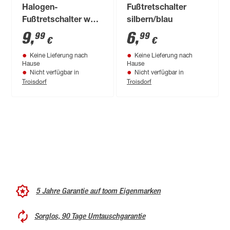
Halogen-
Fußtretschalter
Fußtretschalter weiß
silbern/blau
H03VV-F 3G 0,75
9
,
6
,
99
99
€
€
mm²
Keine Lieferung nach
Keine Lieferung nach
Hause
Hause
Nicht verfügbar in
Nicht verfügbar in
Troisdorf
Troisdorf
5 Jahre Garantie auf toom Eigenmarken
Sorglos, 90 Tage Umtauschgarantie