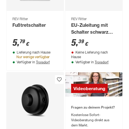
REV Ritter
REV Ritter
Fußtretschalter
EU-Zuleitung mit
Schalter schwarz
200 cm
5
,
5
,
79
39
€
€
Lieferung nach Hause
Keine Lieferung nach
Nur wenige verfügbar
Hause
Troisdorf
Troisdorf
Verfügbar in
Verfügbar in
Videoberatung
Fragen zu deinem Projekt?
Kostenlose Sofort-
Videoberatung direkt aus
dem Markt.