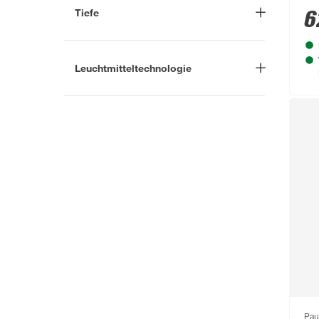
IP 68
(2)
Tiefe
6
-
cm
Leuchtmitteltechnologie
LED
(2)
Pau