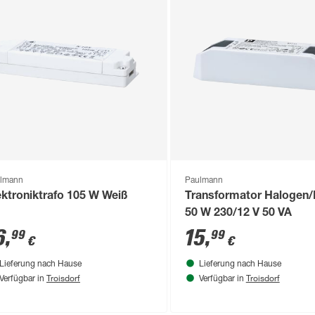
lmann
Paulmann
ektroniktrafo 105 W Weiß
Transformator Halogen/
50 W 230/12 V 50 VA
6
,
15
,
99
99
€
€
Lieferung nach Hause
Lieferung nach Hause
Troisdorf
Troisdorf
Verfügbar in
Verfügbar in