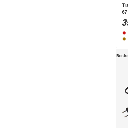
Tr
67
3
Bestse