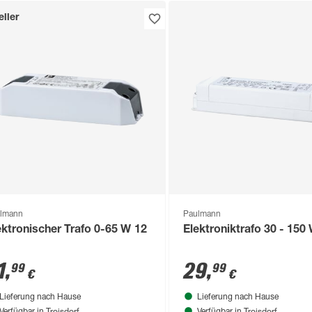
ller
lmann
Paulmann
ektronischer Trafo 0-65 W 12
Elektroniktrafo 30 - 150
1
,
29
,
99
99
€
€
Lieferung nach Hause
Lieferung nach Hause
Troisdorf
Troisdorf