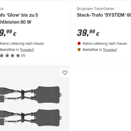
Ja
Brügmann TraumGarten
afo 'Glow' bis zu 5
Steck-Trafo 'SYSTEM' 6
chtleisten 80 W
9
,
39
,
99
99
€
€
Keine Lieferung nach Hause
Keine Lieferung nach Hause
Troisdorf
Troisdorf
Bestellbar in
Bestellbar in
(1)