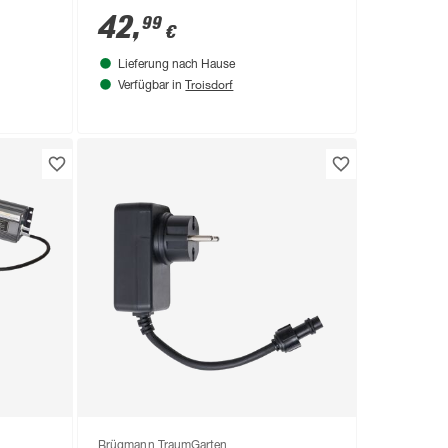
42
,
99
€
Lieferung nach Hause
Troisdorf
Verfügbar in
Brügmann TraumGarten