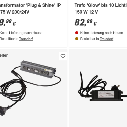
ansformator 'Plug & Shine' IP
Trafo 'Glow' bis 10 Licht
 75 W 230/24V
150 W 12 V
9
,
82
,
99
99
€
€
Keine Lieferung nach Hause
Keine Lieferung nach Hause
Troisdorf
Troisdorf
Bestellbar in
Bestellbar in
ller