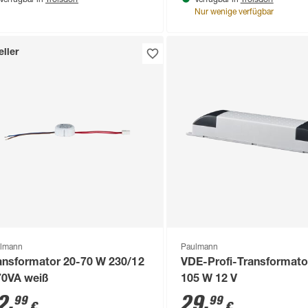
Verfügbar in
Verfügbar in
Nur wenige verfügbar
ller
lmann
Paulmann
ansformator 20-70 W 230/12
VDE-Profi-Transformator
70VA weiß
105 W 12 V
2
,
29
,
99
99
€
€