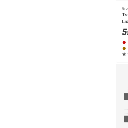
Gro
Tr
Li
5