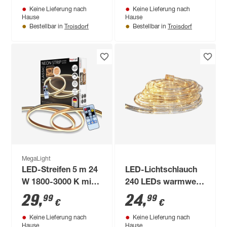
Keine Lieferung nach
Keine Lieferung nach
Hause
Hause
Troisdorf
Troisdorf
Bestellbar in
Bestellbar in
MegaLight
LED-Streifen 5 m 24
LED-Lichtschlauch
W 1800-3000 K mit
240 LEDs warmweiß
Fernbedienung
10 m
29
,
24
,
99
99
€
€
Keine Lieferung nach
Keine Lieferung nach
Hause
Hause