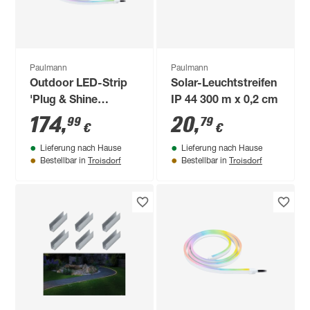
Paulmann
Paulmann
Outdoor LED-Strip
Solar-Leuchtstreifen
'Plug & Shine
IP 44 300 m x 0,2 cm
Smooth RGBW+' 10
174
,
20
,
99
79
€
€
m 39 W weiß
Lieferung nach Hause
Lieferung nach Hause
Troisdorf
Troisdorf
Bestellbar in
Bestellbar in