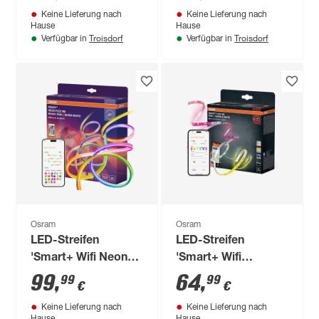
Keine Lieferung nach
Keine Lieferung nach
White
Hause
Hause
Troisdorf
Troisdorf
Verfügbar in
Verfügbar in
Osram
Osram
LED-Streifen
LED-Streifen
'Smart+ Wifi Neon
'Smart+ Wifi
Flex' 5 m RGB mit
Outdoor Flex' 3 m IP
99
,
64
,
99
99
€
€
Fernbedienung
44 RGB Tunable
Keine Lieferung nach
Keine Lieferung nach
White
Hause
Hause