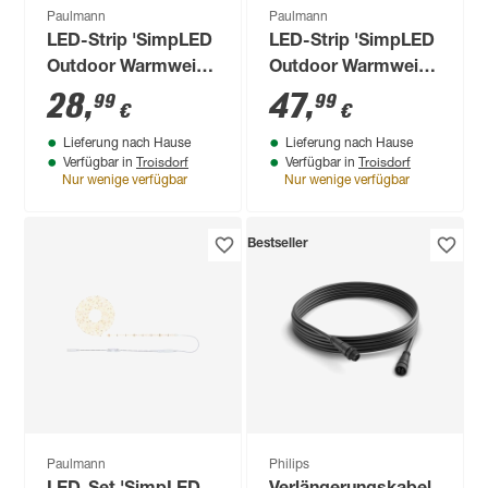
Paulmann
Paulmann
LED-Strip 'SimpLED
LED-Strip 'SimpLED
Outdoor Warmweiß
Outdoor Warmweiß
Komplettset' 3 m 12
Komplettset' 5 m 20
28
,
47
,
99
99
€
€
W Weiß
W Weiß
Lieferung nach Hause
Lieferung nach Hause
Troisdorf
Troisdorf
Verfügbar in
Verfügbar in
Nur wenige verfügbar
Nur wenige verfügbar
Bestseller
Paulmann
Philips