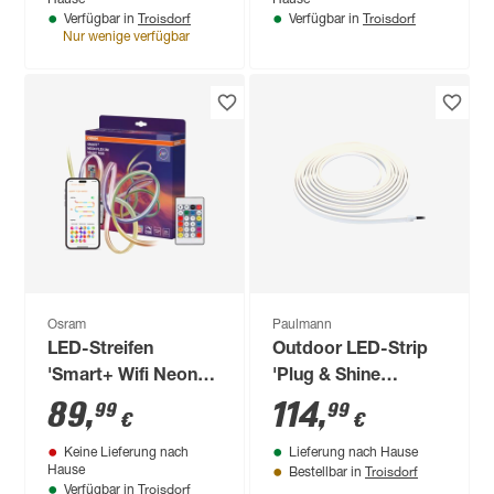
Troisdorf
Troisdorf
Verfügbar in
Verfügbar in
Nur wenige verfügbar
Osram
Paulmann
LED-Streifen
Outdoor LED-Strip
'Smart+ Wifi Neon
'Plug & Shine
Flex' 5 m RGB mit
Smooth Warmweiß'
89
,
114
,
99
99
€
€
Fernbedienung
10 m 46 W weiß
Keine Lieferung nach
Lieferung nach Hause
Troisdorf
Hause
Bestellbar in
Troisdorf
Verfügbar in