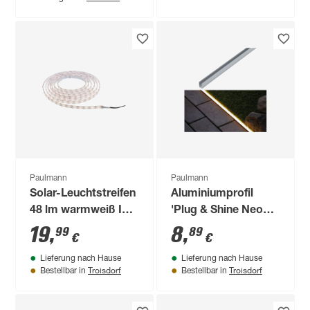
Paulmann
Paulmann
Solar-Leuchtstreifen
Aluminiumprofil
48 lm warmweiß IP
'Plug & Shine Neon'
44 300 m x 0,2 cm
silbern 1 m
19
,
8
,
99
89
€
€
Lieferung nach Hause
Lieferung nach Hause
Troisdorf
Troisdorf
Bestellbar in
Bestellbar in