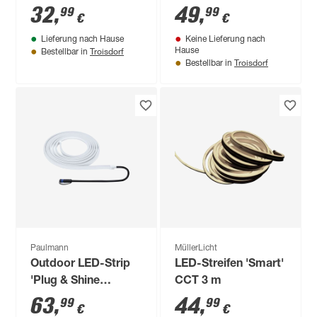
tunable white IP 44
32
,
49
,
99
99
€
€
10,1 x 11,1 x 2,6 cm
Lieferung nach Hause
Keine Lieferung nach
Troisdorf
Hause
Bestellbar in
Troisdorf
Bestellbar in
Paulmann
MüllerLicht
Outdoor LED-Strip
LED-Streifen 'Smart'
'Plug & Shine
CCT 3 m
Smooth Warmweiß'
63
,
44
,
99
99
€
€
5 m 11 W weiß