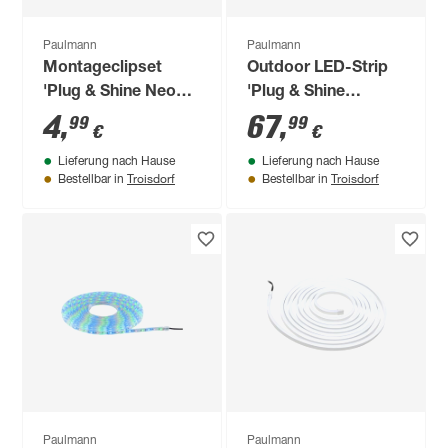
Paulmann
Paulmann
Montageclipset
Outdoor LED-Strip
'Plug & Shine Neon'
'Plug & Shine
weiß 6 Stück
Smooth RGBW+' 2
4
,
67
,
99
99
€
€
m 11 W weiß
Lieferung nach Hause
Lieferung nach Hause
Troisdorf
Troisdorf
Bestellbar in
Bestellbar in
Paulmann
Paulmann