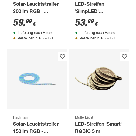
Solar-Leuchtstreifen
LED-Streifen
300 lm RGB -
'SimpLED'
tunable white IP 44
chromfarben 5 m 20
59
,
53
,
99
99
€
€
10,1 x 11,1 x 2,6 cm
W
Lieferung nach Hause
Lieferung nach Hause
Troisdorf
Troisdorf
Bestellbar in
Bestellbar in
Paulmann
MüllerLicht
Solar-Leuchtstreifen
LED-Streifen 'Smart'
150 lm RGB -
RGBIC 5 m