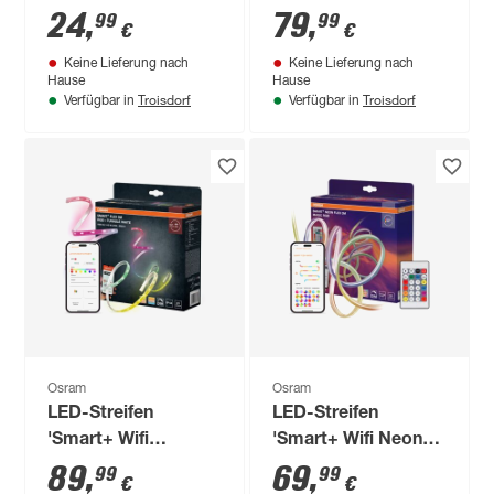
Flex' 3 m RGB
24
,
79
,
99
99
€
€
warmweiß mit
Keine Lieferung nach
Keine Lieferung nach
Fernbedienung
Hause
Hause
Troisdorf
Troisdorf
Verfügbar in
Verfügbar in
Osram
Osram
LED-Streifen
LED-Streifen
'Smart+ Wifi
'Smart+ Wifi Neon
Outdoor Flex' 5 m IP
Flex' 3 m RGB mit
89
,
69
,
99
99
€
€
44 RGB Tunable
Fernbedienung