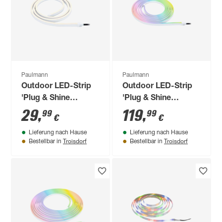
Paulmann
Paulmann
Outdoor LED-Strip
Outdoor LED-Strip
'Plug & Shine
'Plug & Shine
Smooth Warmweiß'
Smooth RGBW+' 5
29
,
119
,
99
99
€
€
2 m 12 W weiß
m 22 W weiß
Lieferung nach Hause
Lieferung nach Hause
Troisdorf
Troisdorf
Bestellbar in
Bestellbar in