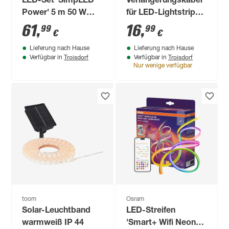
LED-Set 'SimpLED
Verlängerungskabel
Power' 5 m 50 W
für LED-Lightstrip
warmweiß, weiß
'Hue White & Color
61
,
16
,
99
99
€
€
Ambiance' 5m
Lieferung nach Hause
Lieferung nach Hause
Troisdorf
Troisdorf
Verfügbar in
Verfügbar in
Nur wenige verfügbar
toom
Osram
Solar-Leuchtband
LED-Streifen
warmweiß IP 44
'Smart+ Wifi Neon