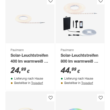
Paulmann
Paulmann
Solar-Leuchtstreifen
Solar-Leuchtstreifen
400 lm warmweiß IP
800 lm warmweiß IP
44 10,1 x 11,1 x 2,6
44 10,6 x 17,9 x 2,6
24
,
44
,
99
99
€
€
cm
cm
Lieferung nach Hause
Lieferung nach Hause
Troisdorf
Troisdorf
Bestellbar in
Bestellbar in