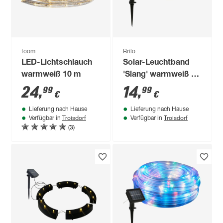
toom
Brilo
LED-Lichtschlauch
Solar-Leuchtband
warmweiß 10 m
'Slang' warmweiß IP
44
24
,
14
,
99
99
€
€
Lieferung nach Hause
Lieferung nach Hause
Troisdorf
Troisdorf
Verfügbar in
Verfügbar in
(3)