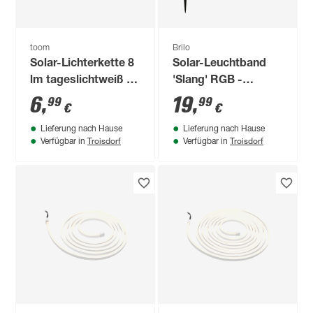
toom
Brilo
Solar-Lichterkette 8
Solar-Leuchtband
lm tageslichtweiß IP
'Slang' RGB -
44 Ø 30 x 3,5 cm
tunable white IP 44
6
,
19
,
99
99
€
€
Lieferung nach Hause
Lieferung nach Hause
Troisdorf
Troisdorf
Verfügbar in
Verfügbar in