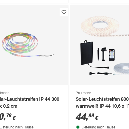
lmann
Paulmann
lar-Leuchtstreifen IP 44 300
Solar-Leuchtstreifen 800
x 0,2 cm
warmweiß IP 44 10,6 x 1
2,6 cm
0
,
44
,
79
99
€
€
Lieferung nach Hause
Lieferung nach Hause