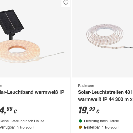
om
Paulmann
lar-Leuchtband warmweiß IP
Solar-Leuchtstreifen 48 
warmweiß IP 44 300 m x
cm
4
,
19
,
99
99
€
€
Keine Lieferung nach Hause
Lieferung nach Hause
Troisdorf
Troisdorf
Verfügbar in
Bestellbar in