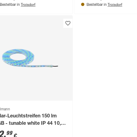
Troisdorf
Troisdorf
Bestellbar in
Bestellbar in
lmann
lar-Leuchtstreifen 150 lm
B - tunable white IP 44 10,1
11,1 x 2,6 cm
2
,
99
€