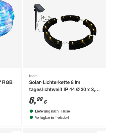
toom
g' RGB
Solar-Lichterkette 8 lm
tageslichtweiß IP 44 Ø 30 x 3,5
cm
6
,
99
€
Lieferung nach Hause
Troisdorf
Verfügbar in