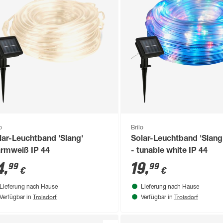
o
Brilo
lar-Leuchtband 'Slang'
Solar-Leuchtband 'Slan
rmweiß IP 44
- tunable white IP 44
4
,
19
,
99
99
€
€
Lieferung nach Hause
Lieferung nach Hause
Troisdorf
Troisdorf
Verfügbar in
Verfügbar in