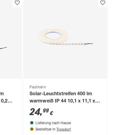
Paulmann
lm
Solar-Leuchtstreifen 400 lm
 0,2
warmweiß IP 44 10,1 x 11,1 x
2,6 cm
24
,
99
€
Lieferung nach Hause
Troisdorf
Bestellbar in