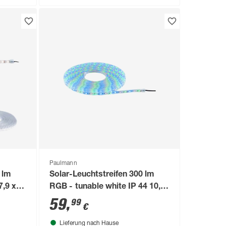
Paulmann
 lm
Solar-Leuchtstreifen 300 lm
7,9 x
RGB - tunable white IP 44 10,1
x 11,1 x 2,6 cm
59
,
99
€
Lieferung nach Hause