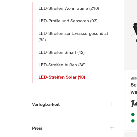
LED-Streifen Wohnräume
(210)
LED-Profile und Sensoren
(93)
LED-Streifen spritzwassergeschützt
(92)
LED-Streifen Smart
(42)
LED-Streifen Außen
(36)
LED-Streifen Solar
(10)
Bril
So
wa
1
Verfügbarkeit
Lieferung nach Hause
(9)
In Troisdorf verfügbar
(4)
Preis
Auf Wunsch in Troisdorf