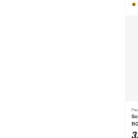
Pau
So
RG
x 
3