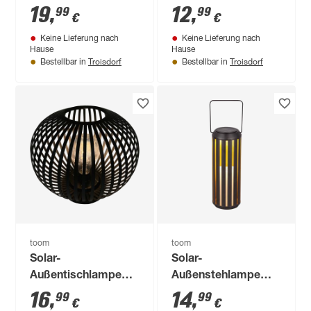
warmweiß IP 44 12 x
warmweiß IP 44 Ø
19
,
12
,
99
99
€
€
24 x 12 cm
9,5 x 20 cm
Keine Lieferung nach
Keine Lieferung nach
Hause
Hause
Troisdorf
Troisdorf
Bestellbar in
Bestellbar in
toom
toom
Solar-
Solar-
Außentischlampe
Außenstehlampe
warmweiß IP 44 Ø
warmweiß IP 44 Ø
16
,
14
,
99
99
€
€
23 x 19,5 cm
11 x 30 cm