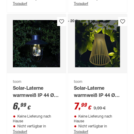
Troisdorf
Troisdorf
- 20 %
toom
toom
Solar-Laterne
Solar-Laterne
warmweiß IP 44 Ø
warmweiß IP 44 Ø
18 x 20 cm
15 x 26 cm
6
,
7
,
99
99
€
€
9,99 €
Keine Lieferung nach
Keine Lieferung nach
Hause
Hause
Nicht verfügbar in
Nicht verfügbar in
Troisdorf
Troisdorf