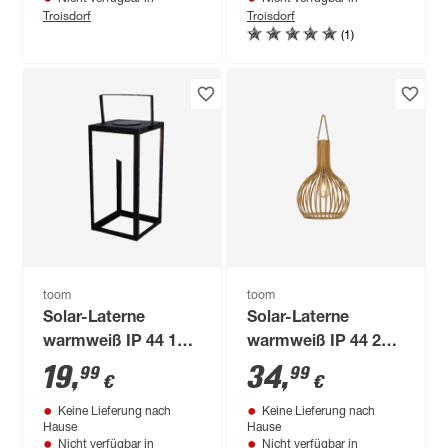
Troisdorf
Troisdorf
(1)
toom
toom
Solar-Laterne
Solar-Laterne
warmweiß IP 44 15 x
warmweiß IP 44 27 x
30,2 x 15 cm
40 cm
19
,
34
,
99
99
€
€
Keine Lieferung nach
Keine Lieferung nach
Hause
Hause
Nicht verfügbar in
Nicht verfügbar in