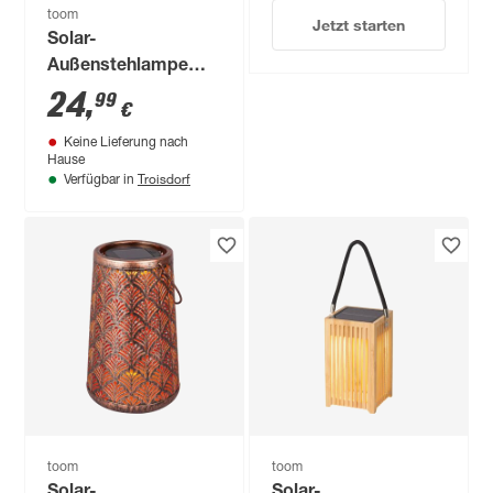
toom
Jetzt starten
Solar-
Außenstehlampe
warmweiß IP 44 Ø
24
,
99
€
20 x 32 cm
Keine Lieferung nach
Hause
Troisdorf
Verfügbar in
toom
toom
Solar-
Solar-