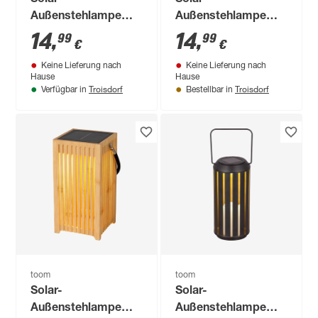
Außenstehlampe
Außenstehlampe
warmweiß IP 44 Ø
warmweiß IP 44 10,3
14
,
14
,
99
99
€
€
14,7 x 24,5 cm
x 18 x 10,3 cm
Keine Lieferung nach
Keine Lieferung nach
Hause
Hause
Troisdorf
Troisdorf
Verfügbar in
Bestellbar in
toom
toom
Solar-
Solar-
Außenstehlampe
Außenstehlampe