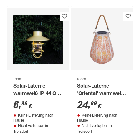
toom
toom
Solar-Laterne
Solar-Laterne
warmweiß IP 44 Ø
'Oriental' warmweiß
18 x 20 cm
IP 44 Ø 20 x 40,5 cm
6
,
24
,
99
99
€
€
Keine Lieferung nach
Keine Lieferung nach
Hause
Hause
Nicht verfügbar in
Nicht verfügbar in
Troisdorf
Troisdorf