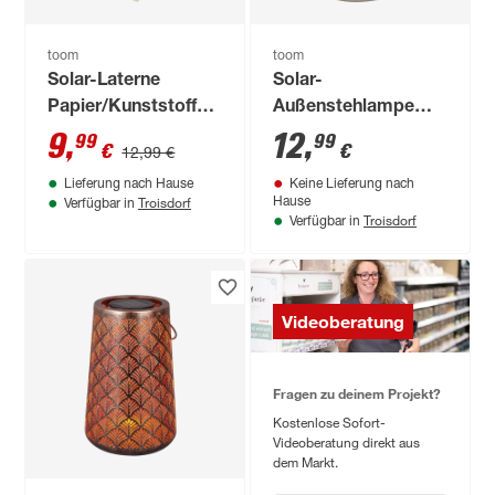
toom
toom
Solar-Laterne
Solar-
Papier/Kunststoff
Außenstehlampe
grün Ø 300 cm
warmweiß IP 44 Ø
9
,
12
,
99
99
€
€
12,99 €
11 x 18 cm
Lieferung nach Hause
Keine Lieferung nach
Troisdorf
Hause
Verfügbar in
Troisdorf
Verfügbar in
Videoberatung
Fragen zu deinem Projekt?
Kostenlose Sofort-
Videoberatung direkt aus
dem Markt.