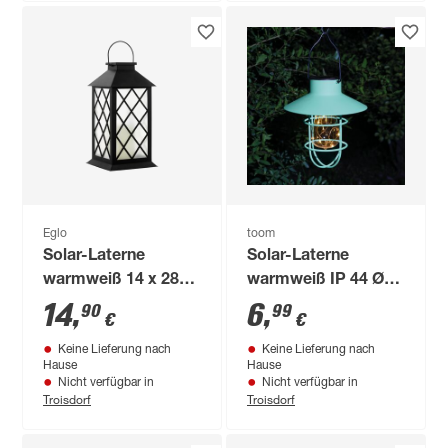
Eglo
toom
Solar-Laterne
Solar-Laterne
warmweiß 14 x 28
warmweiß IP 44 Ø
cm
18 x 20 cm
14
,
6
,
90
99
€
€
Keine Lieferung nach
Keine Lieferung nach
Hause
Hause
Nicht verfügbar in
Nicht verfügbar in
Troisdorf
Troisdorf