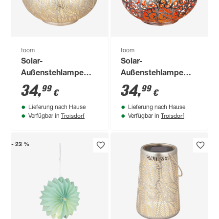
toom
toom
Solar-
Solar-
Außenstehlampe
Außenstehlampe
warmweiß IP 44 Ø
warmweiß IP 44 Ø
34
,
34
,
99
99
€
€
28,5 x 24,5 cm
28,5 x 24,5 cm
Lieferung nach Hause
Lieferung nach Hause
Troisdorf
Troisdorf
Verfügbar in
Verfügbar in
- 23 %