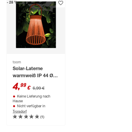
- 28 %
toom
Solar-Laterne
warmweiß IP 44 Ø
15 x 26 cm
4
,
99
€
6,99 €
Keine Lieferung nach
Hause
Nicht verfügbar in
Troisdorf
(1)