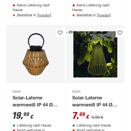
Keine Lieferung nach
Keine Lieferung nach
Hause
Hause
Troisdorf
Troisdorf
Bestellbar in
Bestellbar in
- 20 %
toom
toom
Solar-Laterne
Solar-Laterne
warmweiß IP 44 Ø
warmweiß IP 44 Ø
22,5 x 24 cm
15 x 26 cm
19
,
7
,
99
99
€
€
9,99 €
Lieferung nach Hause
Lieferung nach Hause
Nicht verfügbar in
Nicht verfügbar in