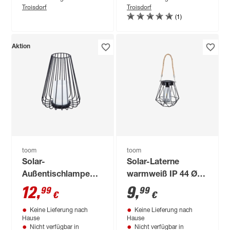
Troisdorf
Troisdorf
(1)
Aktion
toom
toom
Solar-
Solar-Laterne
Außentischlampe
warmweiß IP 44 Ø
warmweiß IP 44 18,5
16,5 x 35 cm
12
,
9
,
99
99
€
€
x 25 cm
Keine Lieferung nach
Keine Lieferung nach
Hause
Hause
Nicht verfügbar in
Nicht verfügbar in