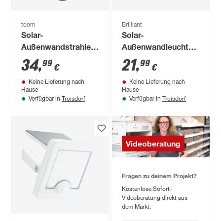
toom
Brilliant
Solar-
Solar-
Außenwandstrahler
Außenwandleuchte
'Tokio' mit
'Luton' mit
34
,
21
,
99
99
€
€
Bewegungssensor
Bewegungssensor
Keine Lieferung nach
Keine Lieferung nach
tageslichtweiß x
1000 lm neutralweiß
Hause
Hause
34,7 cm
IP 65 19,5 x 4,3 x
Troisdorf
Troisdorf
Verfügbar in
Verfügbar in
19,1 cm
Videoberatung
Fragen zu deinem Projekt?
Kostenlose Sofort-
Videoberatung direkt aus
dem Markt.