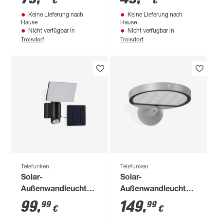
€
€
Bewegungssensor
Bewegungssensor
Keine Lieferung nach
Keine Lieferung nach
500 lm neutralweiß
300 lm neutralweiß
Hause
Hause
IP 44 17,5 x 5 cm
IP 44 15 x 6,8 cm
Nicht verfügbar in
Nicht verfügbar in
Troisdorf
Troisdorf
Telefunken
Telefunken
Solar-
Solar-
Außenwandleuchte
Außenwandleuchte
'Kiruna' mit
'Elanga' mit
99
,
149
,
99
99
€
€
Bewegungssensor
Bewegungssensor