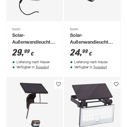
toom
toom
Solar-
Solar-
Außenwandleuchte
Außenwandleuchte
'Jinan' mit
'Houston' mit
29
,
24
,
99
99
€
€
Bewegungssensor
Bewegungssensor
Lieferung nach Hause
Lieferung nach Hause
1000 lm neutralweiß
1200 lm
Troisdorf
Troisdorf
Verfügbar in
Verfügbar in
IP 65 16,4 x 20 cm
tageslichtweiß IP 44
35,3 x 20,3 cm