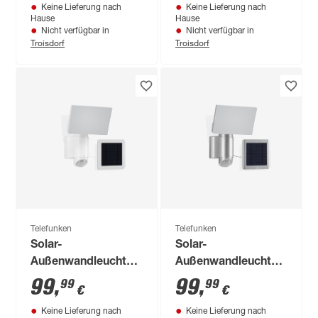
Keine Lieferung nach
Keine Lieferung nach
400 lm neutralweiß
600 lm neutralweiß
Hause
Hause
IP 44 181,4 x 14,9
IP 44 25 x 11 cm
Nicht verfügbar in
Nicht verfügbar in
Troisdorf
Troisdorf
cm
Telefunken
Telefunken
Solar-
Solar-
Außenwandleuchte
Außenwandleuchte
'Kiruna' mit
'Kiruna' mit
99
,
99
,
99
99
€
€
Bewegungssensor
Bewegungssensor
Keine Lieferung nach
Keine Lieferung nach
400 lm neutralweiß
400 lm neutralweiß