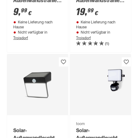
Außenwandstrahler
Außenwandstrahler
neutralweiß IP 44
mit
9
,
19
,
99
99
€
€
Bewegungssensor
Keine Lieferung nach
Keine Lieferung nach
400 lm neutralweiß
Hause
Hause
IP 44 16,1 x 16,5 x 6
Nicht verfügbar in
Nicht verfügbar in
Troisdorf
Troisdorf
cm
(1)
toom
Solar-
Solar-