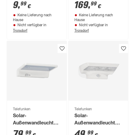
'XSolar' mit
9
,
169
,
99
99
€
€
Bewegungssensor
Keine Lieferung nach
Keine Lieferung nach
150 lm neutralweiß
Hause
Hause
IP 44 18,9 x 29,8 x
Nicht verfügbar in
Nicht verfügbar in
Troisdorf
Troisdorf
18,7 cm
Telefunken
Telefunken
Solar-
Solar-
Außenwandleuchte
Außenwandleuchte
'Oulu' mit
'Oulu' mit
79
,
49
,
99
99