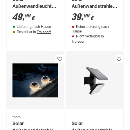
Außenwandleuchte
Außenwandstrahler
mit
mit
49
,
39
,
99
99
€
€
Bewegungssensor
Bewegungssensor
Lieferung nach Hause
Keine Lieferung nach
600 lm
tageslichtweiß IP 44
Troisdorf
Hause
Bestellbar in
tageslichtweiß IP 44
24 x 15,5 cm
Nicht verfügbar in
Troisdorf
44 x 1,6 x 4 cm
toom
Solar-
Solar-