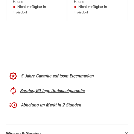
Hause
Hause
IP 44 18,1 x 14,9 cm
IP 44 18,1 x 14,9 cm
Nicht verfügbar in
Nicht verfügbar in
Troisdorf
Troisdorf
5 Jahre Garantie auf toom Eigenmarken
Sorglos, 90 Tage Umtauschgarantie
Abholung im Markt in 2 Stunden
Wissen & Service