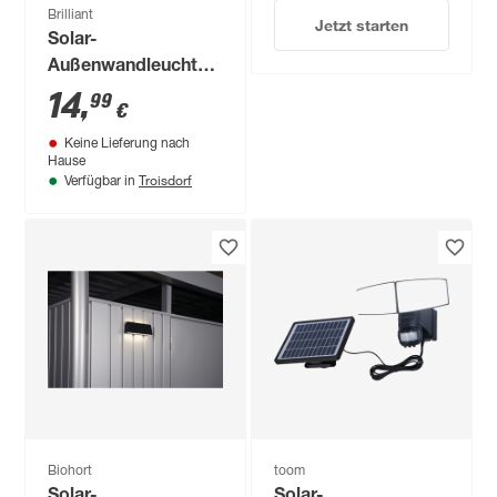
Brilliant
Jetzt starten
Solar-
Außenwandleuchte
'Luton' mit
14
,
99
€
Bewegungssensor
Keine Lieferung nach
540 lm neutralweiß
Hause
IP 65 12 x 5,4 x 13
Troisdorf
Verfügbar in
cm
Biohort
toom
Solar-
Solar-