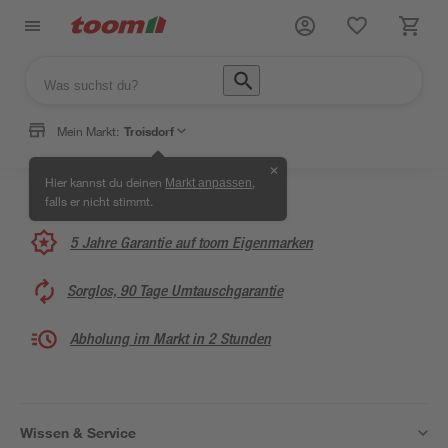
Mein Markt:
Troisdorf
✕
Hier kannst du deinen
,
Markt anpassen
falls er nicht stimmt.
5 Jahre Garantie auf toom Eigenmarken
Sorglos, 90 Tage Umtauschgarantie
Abholung im Markt in 2 Stunden
Wissen & Service