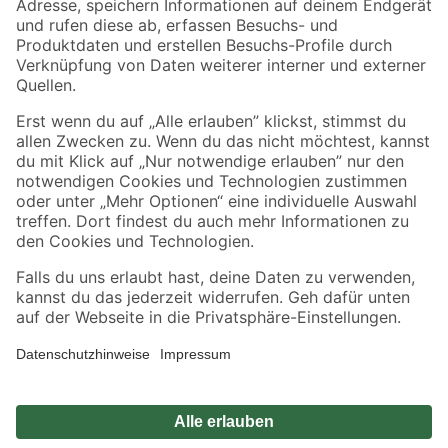
Sicher einkaufen
Jetzt die toom-App herunterladen
Alle Preisangaben in EUR inkl. gesetzl. MwSt.. Die dargestellten Angebote sind unter
Umständen nicht in allen Märkten verfügbar. Die angegebenen Verfügbarkeiten beziehen
sich auf den unter "Mein Markt" ausgewählten toom Baumarkt. Alle Angebote und
Produkte nur solange der Vorrat reicht.
*Paketversand ab 59 € versandkostenfrei, gilt nicht für Artikel mit Speditionsversand, hier
fallen zusätzliche Versandkosten an.
Datenschutz
Privatsphäre
Impressum
AGB
Nutzungsbedingungen
Widerrufsrecht
Vertrag widerrufen