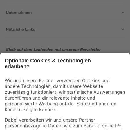
Unternehmen
Nützliche Links
Bleib auf dem Laufenden mit unserem Newsletter
Der toom Newsletter: Keine Angebote und Aktionen mehr verpassen!
Zur Newsletter Anmeldung
Folge uns
Zahlungsarten
Versandarten