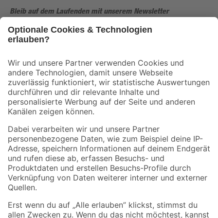
Bleib auf dem Laufenden mit unserem Newsletter
Der toom Newsletter: Keine Angebote und Aktionen mehr verpassen!
Zur Newsletter Anmeldung
Folge uns
Zahlungsarten
Versandarten
Sicher einkaufen
Jetzt die toom-App herunterladen