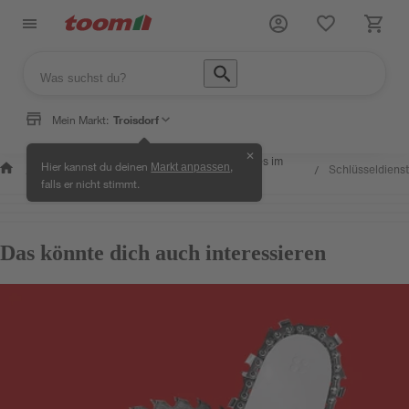
Mein Markt:
Troisdorf
✕
Wissen &
toom
Services im
Hier kannst du deinen
,
Markt anpassen
Schlüsseldienst
/
/
/
/
Service
Service
Markt
falls er nicht stimmt.
Das könnte dich auch interessieren