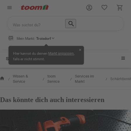
Mein Markt:
Troisdorf
✕
Hier kannst du deinen
,
Markt anpassen
Services im Markt
falls er nicht stimmt.
Wissen &
toom
Services im
Schärfdienst
/
/
/
/
Service
Service
Markt
Das könnte dich auch interessieren