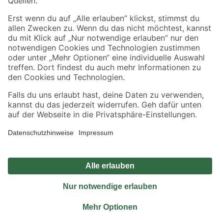
Jetzt die toom-App herunterladen
Alle Preisangaben in EUR inkl. gesetzl. MwSt.. Die dargestellten Angebote sind unter
Umständen nicht in allen Märkten verfügbar. Die angegebenen Verfügbarkeiten beziehen
sich auf den unter "Mein Markt" ausgewählten toom Baumarkt. Alle Angebote und
Produkte nur solange der Vorrat reicht.
*Paketversand ab 59 € versandkostenfrei, gilt nicht für Artikel mit Speditionsversand, hier
fallen zusätzliche Versandkosten an.
Datenschutz
Privatsphäre
Impressum
AGB
Nutzungsbedingungen
Widerrufsrecht
Vertrag widerrufen
Barrierefreiheit
© 2026 toom Baumarkt GmbH