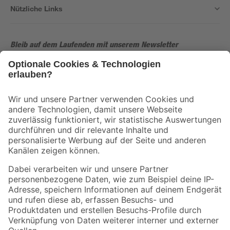
Nützliche Links
Bleib auf dem Laufenden mit unserem Newsletter
Der toom Newsletter: Keine Angebote und Aktionen mehr verpassen!
Zur Newsletter Anmeldung
Folge uns
Zahlungsarten
Versandarten
Sicher einkaufen