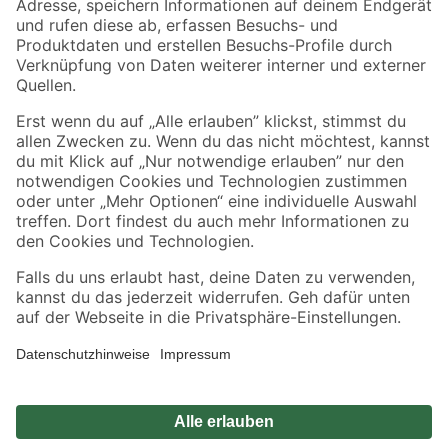
Sicher einkaufen
Jetzt die toom-App herunterladen
Alle Preisangaben in EUR inkl. gesetzl. MwSt.. Die dargestellten Angebote sind unter
Umständen nicht in allen Märkten verfügbar. Die angegebenen Verfügbarkeiten beziehen
sich auf den unter "Mein Markt" ausgewählten toom Baumarkt. Alle Angebote und
Produkte nur solange der Vorrat reicht.
*Paketversand ab 59 € versandkostenfrei, gilt nicht für Artikel mit Speditionsversand, hier
fallen zusätzliche Versandkosten an.
Datenschutz
Privatsphäre
Impressum
AGB
Nutzungsbedingungen
Widerrufsrecht
Vertrag widerrufen