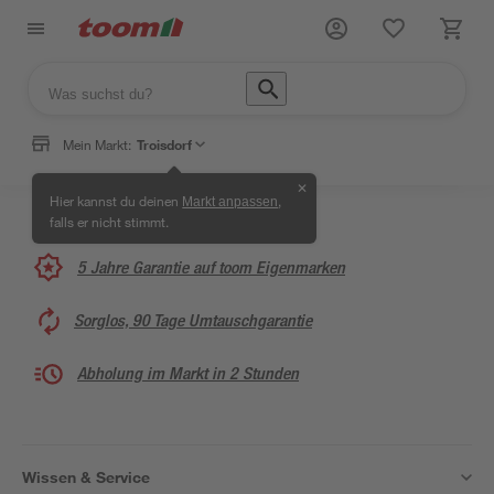
Mein Markt:
Troisdorf
✕
Hier kannst du deinen
,
Markt anpassen
falls er nicht stimmt.
5 Jahre Garantie auf toom Eigenmarken
Sorglos, 90 Tage Umtauschgarantie
Abholung im Markt in 2 Stunden
Wissen & Service