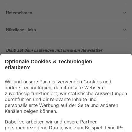
Unternehmen
Nützliche Links
Bleib auf dem Laufenden mit unserem Newsletter
Der toom Newsletter: Keine Angebote und Aktionen mehr verpassen!
Zur Newsletter Anmeldung
Folge uns
Zahlungsarten
Versandarten