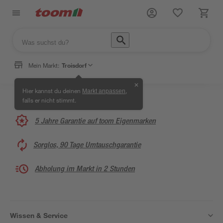
Mein Markt:
Troisdorf
✕
Hier kannst du deinen
,
Markt anpassen
falls er nicht stimmt.
5 Jahre Garantie auf toom Eigenmarken
Sorglos, 90 Tage Umtauschgarantie
Abholung im Markt in 2 Stunden
Wissen & Service