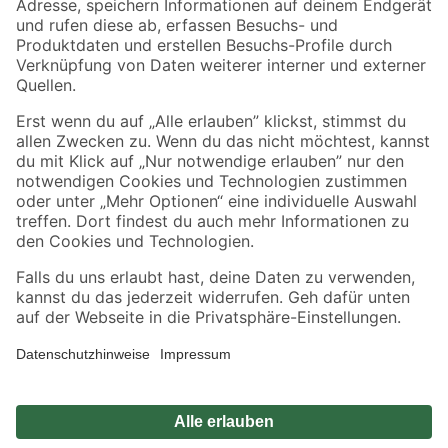
Sicher einkaufen
Jetzt die toom-App herunterladen
Alle Preisangaben in EUR inkl. gesetzl. MwSt.. Die dargestellten Angebote sind unter
Umständen nicht in allen Märkten verfügbar. Die angegebenen Verfügbarkeiten beziehen
sich auf den unter "Mein Markt" ausgewählten toom Baumarkt. Alle Angebote und
Produkte nur solange der Vorrat reicht.
*Paketversand ab 59 € versandkostenfrei, gilt nicht für Artikel mit Speditionsversand, hier
fallen zusätzliche Versandkosten an.
Datenschutz
Privatsphäre
Impressum
AGB
Nutzungsbedingungen
Widerrufsrecht
Vertrag widerrufen