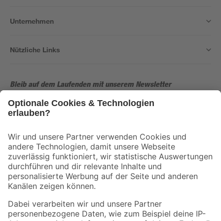
Unternehmen
Nützliche Links
Bleib auf dem Laufenden mit unserem Newsletter
Der toom Newsletter: Keine Angebote und Aktionen mehr verpassen!
Zur Newsletter Anmeldung
Folge uns
Zahlungsarten
Versandarten