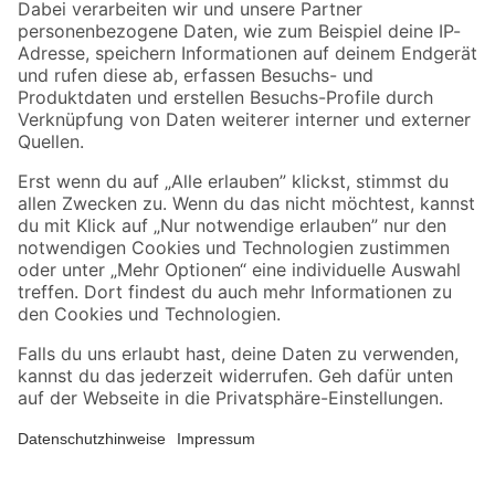
Zahlungsarten
Versandarten
Sicher einkaufen
Jetzt die toom-App herunterladen
Alle Preisangaben in EUR inkl. gesetzl. MwSt.. Die dargestellten Angebote sind unter
Umständen nicht in allen Märkten verfügbar. Die angegebenen Verfügbarkeiten beziehen
sich auf den unter "Mein Markt" ausgewählten toom Baumarkt. Alle Angebote und
Produkte nur solange der Vorrat reicht.
*Paketversand ab 59 € versandkostenfrei, gilt nicht für Artikel mit Speditionsversand, hier
fallen zusätzliche Versandkosten an.