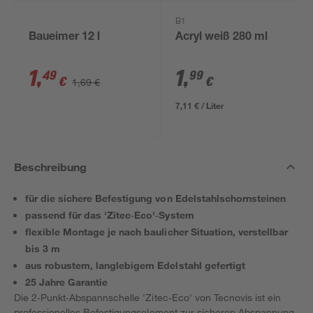
B1
Baueimer 12 l
Acryl weiß 280 ml
1
,
1
,
49
99
€
€
1,69 €
7,11 € / Liter
Beschreibung
für die sichere Befestigung von Edelstahlschornsteinen
passend für das 'Zitec‑Eco'‑System
flexible Montage je nach baulicher Situation, verstellbar
bis 3 m
aus robustem, langlebigem Edelstahl gefertigt
25 Jahre Garantie
Die 2‑Punkt‑Abspannschelle 'Zitec‑Eco' von Tecnovis ist ein
professionelles Befestigungselement zur sicheren Abspannung