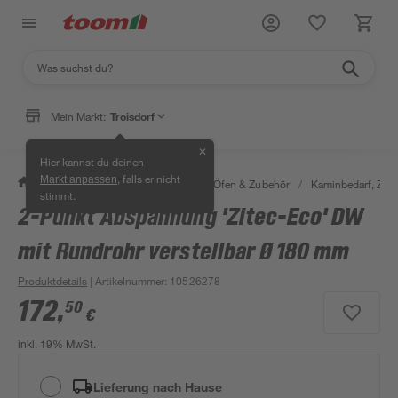
Mein Markt:
Troisdorf
✕
Hier kannst du deinen
, falls er nicht
Markt anpassen
/
Bauen & Renovieren
/
Kamine, Öfen & Zubehör
/
Kaminbedarf, Zube
stimmt.
2-Punkt Abspannung 'Zitec-Eco' DW
mit Rundrohr verstellbar Ø 180 mm
Produktdetails
| Artikelnummer
:
10526278
172
,
50
€
inkl. 19% MwSt.
Lieferung nach Hause