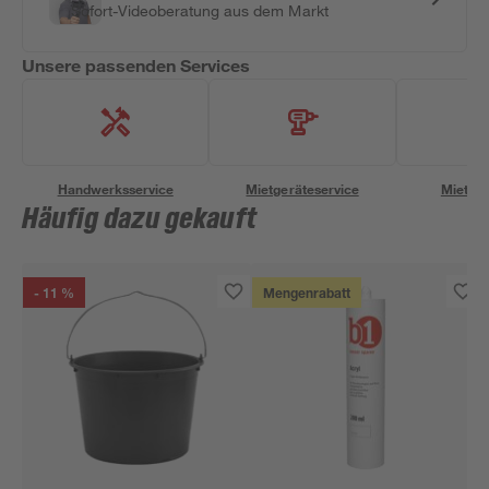
Sofort-Videoberatung aus dem Markt
Unsere passenden Services
Handwerksservice
Mietgeräteservice
Miettra
Häufig dazu gekauft
- 11 %
Mengenrabatt