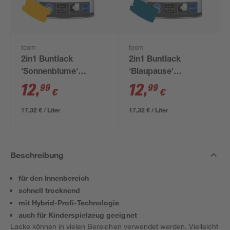
toom
toom
2in1 Buntlack
2in1 Buntlack
'Sonnenblume'
'Blaupause'
orangegelb glänzend
enzianblau glänzend
12
,
12
,
99
99
€
€
750 ml
750 ml
17,32 € / Liter
17,32 € / Liter
Beschreibung
für den Innenbereich
schnell trocknend
mit Hybrid-Profi-Technologie
auch für Kinderspielzeug geeignet
Lacke können in vielen Bereichen verwendet werden. Vielleicht