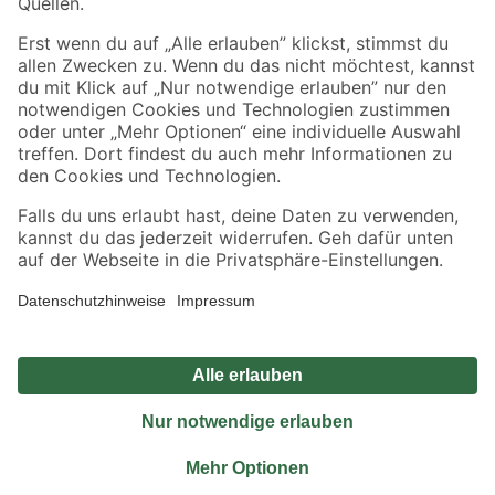
Sicher einkaufen
Jetzt die toom-App herunterladen
Alle Preisangaben in EUR inkl. gesetzl. MwSt.. Die dargestellten Angebote sind unter
Umständen nicht in allen Märkten verfügbar. Die angegebenen Verfügbarkeiten beziehen
sich auf den unter "Mein Markt" ausgewählten toom Baumarkt. Alle Angebote und
Produkte nur solange der Vorrat reicht.
*Paketversand ab 59 € versandkostenfrei, gilt nicht für Artikel mit Speditionsversand, hier
fallen zusätzliche Versandkosten an.
Datenschutz
Privatsphäre
Impressum
AGB
Nutzungsbedingungen
Widerrufsrecht
Vertrag widerrufen
Barrierefreiheit
© 2026 toom Baumarkt GmbH