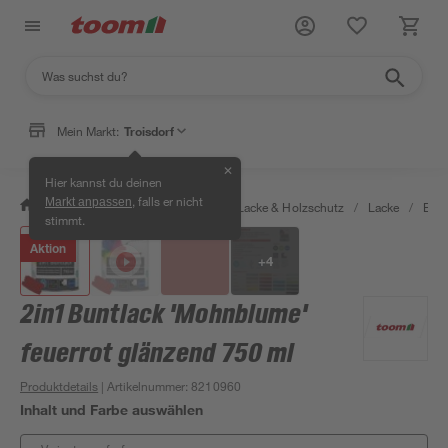
Mein Markt:
Troisdorf
✕
Hier kannst du deinen
, falls er nicht
Markt anpassen
/
Bauen & Renovieren
/
Farben, Lacke & Holzschutz
/
Lacke
/
Bunt
stimmt.
Aktion
+
4
2in1 Buntlack 'Mohnblume'
feuerrot glänzend 750 ml
Produktdetails
| Artikelnummer
:
8210960
Inhalt und Farbe auswählen