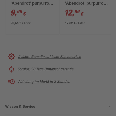
'Abendrot' purpurrot
'Abendrot' purpurrot
glänzend 375 ml
glänzend 750 ml
9
,
12
,
99
99
€
€
26,64 € / Liter
17,32 € / Liter
5 Jahre Garantie auf toom Eigenmarken
Sorglos, 90 Tage Umtauschgarantie
Abholung im Markt in 2 Stunden
Wissen & Service