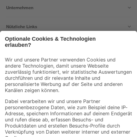
Unternehmen
Nützliche Links
Bleib auf dem Laufenden mit unserem Newsletter
Der toom Newsletter: Keine Angebote und Aktionen mehr verpassen!
Zur Newsletter Anmeldung
Folge uns
Zahlungsarten
Versandarten