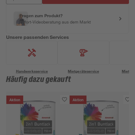
Fragen zum Produkt?
Sofort-Videoberatung aus dem Markt
Unsere passenden Services
Handwerksservice
Mietgeräteservice
Miettra
Häufig dazu gekauft
Aktion
Aktion