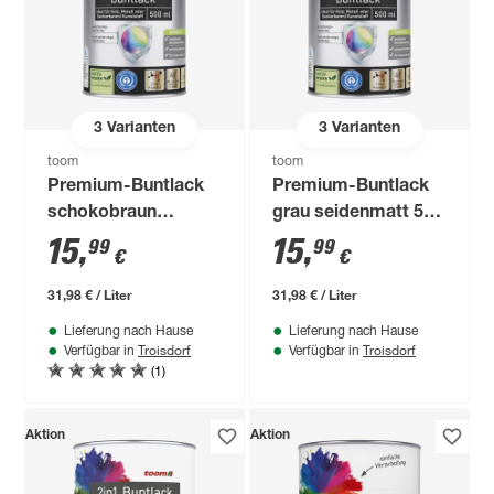
3
Varianten
3
Varianten
toom
toom
Premium-Buntlack
Premium-Buntlack
schokobraun
grau seidenmatt 500
seidenmatt 500 ml
ml
15
,
15
,
99
99
€
€
31,98 € / Liter
31,98 € / Liter
Lieferung nach Hause
Lieferung nach Hause
Troisdorf
Troisdorf
Verfügbar in
Verfügbar in
(1)
Aktion
Aktion