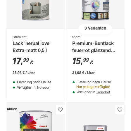
3
Varianten
Stiltalent
toom
Lack 'herbal love'
Premium-Buntlack
Extra-matt 0,5 l
feuerrot glänzend
500 ml
17
,
15
,
99
99
€
€
35,98 € / Liter
31,98 € / Liter
Lieferung nach Hause
Lieferung nach Hause
Troisdorf
Nur wenige verfügbar
Verfügbar in
Troisdorf
Verfügbar in
Aktion