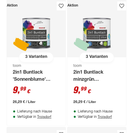
Aktion
Aktion
3
Varianten
3
Varianten
toom
toom
2in1 Buntlack
2in1 Buntlack
'Sonnenblume'
minzgrün
orangegelb matt 375
seidenmatt 375 ml
9
,
9
,
99
99
€
€
ml
26,29 € / Liter
26,29 € / Liter
Lieferung nach Hause
Lieferung nach Hause
Troisdorf
Troisdorf
Verfügbar in
Verfügbar in