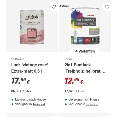
Aktion
4
Varianten
Stiltalent
toom
Lack 'vintage rose'
2in1 Buntlack
Extra-matt 0,5 l
'Treibholz' hellbraun
seidenmatt 750 ml
17
,
12
,
99
99
€
€
35,98 € / Liter
17,32 € / Liter
Lieferung nach Hause
Lieferung nach Hause
Troisdorf
Troisdorf
Verfügbar in
Verfügbar in