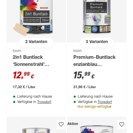
2
Varianten
3
Varianten
toom
toom
2in1 Buntlack
Premium-Buntlack
'Sonnenstrahl'
enzianblau
hellelfenbein
seidenmatt 500 ml
12
,
15
,
99
99
€
€
glänzend 750 ml
17,32 € / Liter
31,98 € / Liter
Lieferung nach Hause
Lieferung nach Hause
Troisdorf
Troisdorf
Verfügbar in
Verfügbar in
Nur wenige verfügbar
Aktion