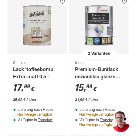
3
Varianten
Stiltalent
toom
Lack 'toffeebomb'
Premium-Buntlack
Extra-matt 0,5 l
enzianblau glänzend
500 ml
17
,
15
,
99
99
€
€
35,98 € / Liter
31,98 € / Liter
Lieferung nach Hause
Lieferung nach Hause
Nur wenige verfügbar
Nur wenige verfügbar
Troisdorf
Troisdorf
Verfügbar in
Verfügbar in
Nur wenige verfügbar