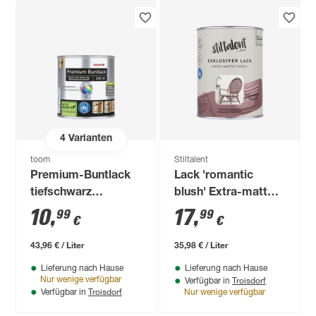
4
Varianten
toom
Stiltalent
Premium-Buntlack
Lack 'romantic
tiefschwarz
blush' Extra-matt
glänzend 250 ml
0,5 l
10
,
17
,
99
99
€
€
43,96 € / Liter
35,98 € / Liter
Lieferung nach Hause
Lieferung nach Hause
Troisdorf
Nur wenige verfügbar
Verfügbar in
Troisdorf
Verfügbar in
Nur wenige verfügbar