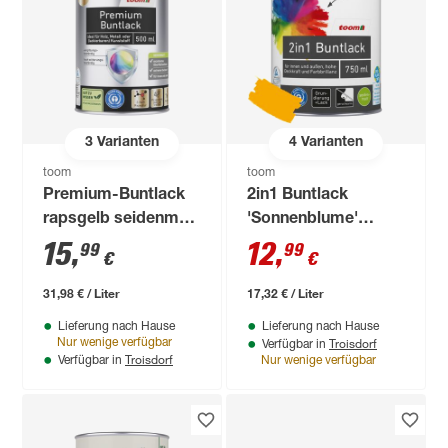
3
Varianten
4
Varianten
toom
toom
Premium-Buntlack
2in1 Buntlack
rapsgelb seidenmatt
'Sonnenblume'
500 ml
orangegelb
15
,
12
,
99
99
€
€
seidenmatt 750 ml
31,98 € / Liter
17,32 € / Liter
Lieferung nach Hause
Lieferung nach Hause
Troisdorf
Nur wenige verfügbar
Verfügbar in
Troisdorf
Verfügbar in
Nur wenige verfügbar