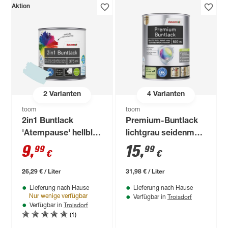
Aktion
2
Varianten
4
Varianten
toom
toom
2in1 Buntlack
Premium-Buntlack
'Atempause' hellblau
lichtgrau seidenmatt
seidenmatt 375 ml
500 ml
9
,
15
,
99
99
€
€
26,29 € / Liter
31,98 € / Liter
Lieferung nach Hause
Lieferung nach Hause
Troisdorf
Nur wenige verfügbar
Verfügbar in
Troisdorf
Verfügbar in
(1)