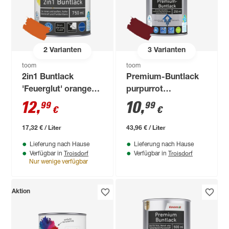
2
Varianten
3
Varianten
toom
toom
2in1 Buntlack
Premium-Buntlack
'Feuerglut' orange
purpurrot
glänzend 750 ml
seidenmatt 250 ml
12
,
10
,
99
99
€
€
17,32 € / Liter
43,96 € / Liter
Lieferung nach Hause
Lieferung nach Hause
Troisdorf
Troisdorf
Verfügbar in
Verfügbar in
Nur wenige verfügbar
Aktion