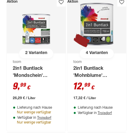
Aktion
Aktion
2
Varianten
4
Varianten
toom
toom
2in1 Buntlack
2in1 Buntlack
'Mondschein'
'Mohnblume'
lichtgrau matt 375
feuerrot seidenmatt
9
,
12
,
99
99
€
€
ml
750 ml
26,29 € / Liter
17,32 € / Liter
Lieferung nach Hause
Lieferung nach Hause
Troisdorf
Nur wenige verfügbar
Verfügbar in
Troisdorf
Verfügbar in
Nur wenige verfügbar