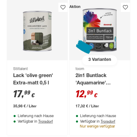
Aktion
3
Varianten
Stiltalent
toom
Lack 'olive green'
2in1 Buntlack
Extra-matt 0,5 l
'Aquamarine'
lichtblau seidenmatt
17
,
12
,
99
99
€
€
750 ml
35,98 € / Liter
17,32 € / Liter
Lieferung nach Hause
Lieferung nach Hause
Troisdorf
Troisdorf
Verfügbar in
Verfügbar in
Nur wenige verfügbar