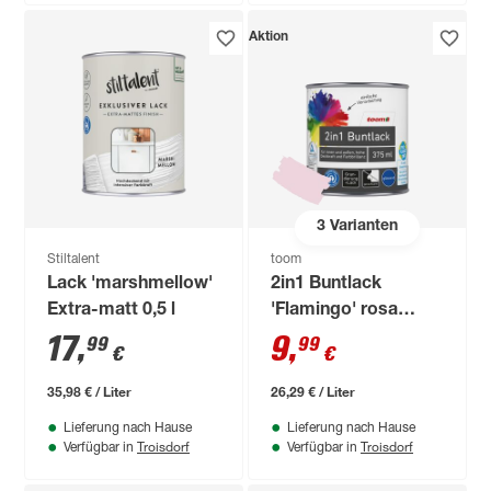
Aktion
3
Varianten
Stiltalent
toom
Lack 'marshmellow'
2in1 Buntlack
Extra-matt 0,5 l
'Flamingo' rosa
glänzend 375 ml
17
,
9
,
99
99
€
€
35,98 € / Liter
26,29 € / Liter
Lieferung nach Hause
Lieferung nach Hause
Troisdorf
Troisdorf
Verfügbar in
Verfügbar in