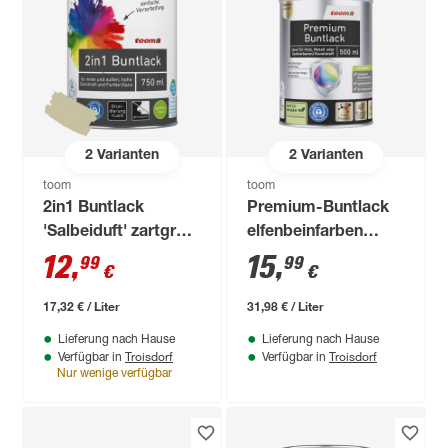
2
Varianten
2
Varianten
toom
toom
2in1 Buntlack
Premium-Buntlack
'Salbeiduft' zartgrün
elfenbeinfarben
seidenmatt 750 ml
seidenmatt 500 ml
12
,
15
,
99
99
€
€
17,32 € / Liter
31,98 € / Liter
Lieferung nach Hause
Lieferung nach Hause
Troisdorf
Troisdorf
Verfügbar in
Verfügbar in
Nur wenige verfügbar