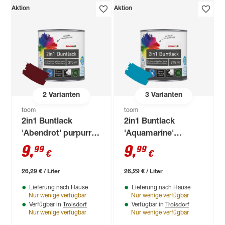
Aktion
Aktion
2
Varianten
3
Varianten
toom
toom
2in1 Buntlack
2in1 Buntlack
'Abendrot' purpurrot
'Aquamarine'
matt 375 ml
lichtblau matt 375
9
,
9
,
99
99
€
€
ml
26,29 € / Liter
26,29 € / Liter
Lieferung nach Hause
Lieferung nach Hause
Nur wenige verfügbar
Nur wenige verfügbar
Troisdorf
Troisdorf
Verfügbar in
Verfügbar in
Nur wenige verfügbar
Nur wenige verfügbar