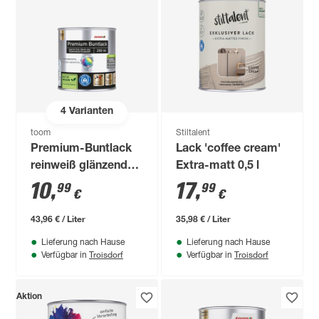
4
Varianten
toom
Stiltalent
Premium-Buntlack
Lack 'coffee cream'
reinweiß glänzend
Extra-matt 0,5 l
250 ml
10
,
17
,
99
99
€
€
43,96 € / Liter
35,98 € / Liter
Lieferung nach Hause
Lieferung nach Hause
Troisdorf
Troisdorf
Verfügbar in
Verfügbar in
Aktion