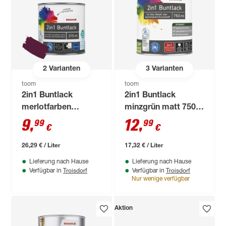
2
Varianten
3
Varianten
toom
toom
2in1 Buntlack
2in1 Buntlack
merlotfarben
minzgrün matt 750
glänzend 375 ml
ml
9
,
12
,
99
99
€
€
26,29 € / Liter
17,32 € / Liter
Lieferung nach Hause
Lieferung nach Hause
Troisdorf
Troisdorf
Verfügbar in
Verfügbar in
Nur wenige verfügbar
Aktion