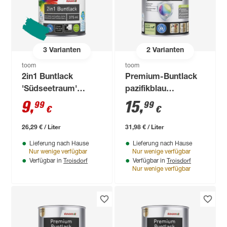
3
Varianten
2
Varianten
toom
toom
2in1 Buntlack
Premium-Buntlack
'Südseetraum'
pazifikblau
petrolfarben
seidenmatt 500 ml
9
,
15
,
99
99
€
€
seidenmatt 375 ml
26,29 € / Liter
31,98 € / Liter
Lieferung nach Hause
Lieferung nach Hause
Nur wenige verfügbar
Nur wenige verfügbar
Troisdorf
Troisdorf
Verfügbar in
Verfügbar in
Nur wenige verfügbar