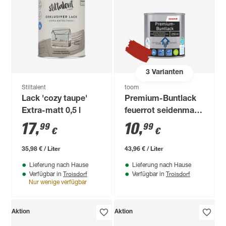
3
Varianten
Stiltalent
toom
Lack 'cozy taupe'
Premium-Buntlack
Extra-matt 0,5 l
feuerrot seidenmatt
250 ml
17
,
10
,
99
99
€
€
35,98 € / Liter
43,96 € / Liter
Lieferung nach Hause
Lieferung nach Hause
Troisdorf
Troisdorf
Verfügbar in
Verfügbar in
Nur wenige verfügbar
Aktion
Aktion