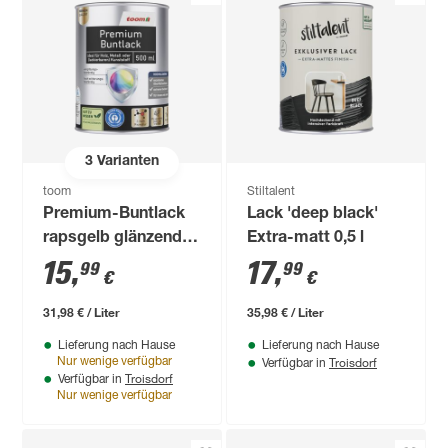
3
Varianten
toom
Stiltalent
Premium-Buntlack
Lack 'deep black'
rapsgelb glänzend
Extra-matt 0,5 l
500 ml
15
,
17
,
99
99
€
€
31,98 € / Liter
35,98 € / Liter
Lieferung nach Hause
Lieferung nach Hause
Troisdorf
Nur wenige verfügbar
Verfügbar in
Troisdorf
Verfügbar in
Nur wenige verfügbar