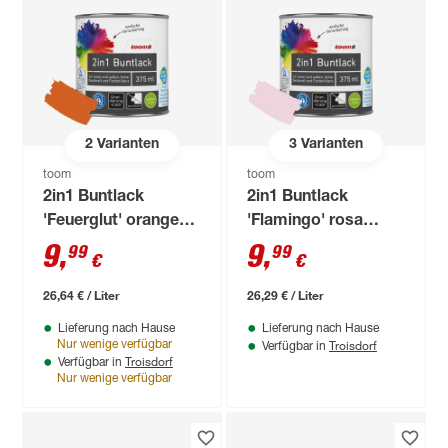
2
Varianten
3
Varianten
toom
toom
2in1 Buntlack
2in1 Buntlack
'Feuerglut' orange
'Flamingo' rosa
seidenmatt 375 ml
seidenmatt 375 ml
9
,
9
,
99
99
€
€
26,64 € / Liter
26,29 € / Liter
Lieferung nach Hause
Lieferung nach Hause
Troisdorf
Nur wenige verfügbar
Verfügbar in
Troisdorf
Verfügbar in
Nur wenige verfügbar