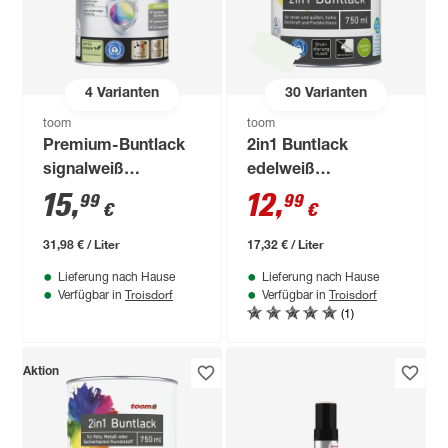
4
Varianten
30
Varianten
toom
toom
Premium-Buntlack
2in1 Buntlack
signalweiß
edelweiß
seidenmatt 500 ml
seidenmatt 750 ml
15
,
12
,
99
99
€
€
31,98 € / Liter
17,32 € / Liter
Lieferung nach Hause
Lieferung nach Hause
Troisdorf
Troisdorf
Verfügbar in
Verfügbar in
(1)
Aktion