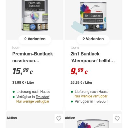
2
Varianten
2
Varianten
toom
toom
Premium-Buntlack
2in1 Buntlack
nussbraun
'Atempause' hellblau
seidenmatt 500 ml
glänzend 375 ml
15
,
9
,
99
99
€
€
31,98 € / Liter
26,29 € / Liter
Lieferung nach Hause
Lieferung nach Hause
Troisdorf
Nur wenige verfügbar
Verfügbar in
Troisdorf
Nur wenige verfügbar
Verfügbar in
Aktion
Aktion