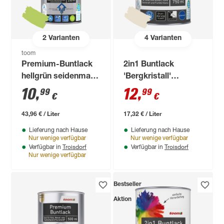
2
Varianten
4
Varianten
toom
Premium-Buntlack
2in1 Buntlack
hellgrün seidenmatt
'Bergkristall'
250 ml
cremeweiß glänzend
10
,
12
,
99
99
€
€
750 ml
43,96 € / Liter
17,32 € / Liter
Lieferung nach Hause
Lieferung nach Hause
Nur wenige verfügbar
Nur wenige verfügbar
Troisdorf
Troisdorf
Verfügbar in
Verfügbar in
Nur wenige verfügbar
Bestseller
Aktion