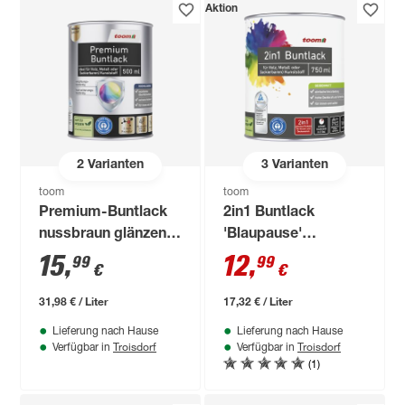
Aktion
2
Varianten
3
Varianten
toom
toom
Premium-Buntlack
2in1 Buntlack
nussbraun glänzend
'Blaupause'
500 ml
enzianblau
15
,
12
,
99
99
€
€
seidenmatt 750 ml
31,98 € / Liter
17,32 € / Liter
Lieferung nach Hause
Lieferung nach Hause
Troisdorf
Troisdorf
Verfügbar in
Verfügbar in
(1)