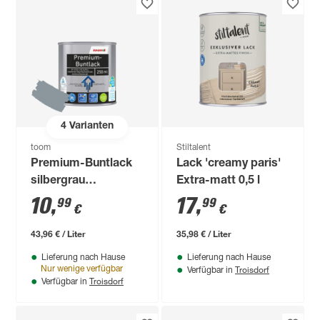
4
Varianten
toom
Stiltalent
Premium-Buntlack
Lack 'creamy paris'
silbergrau
Extra-matt 0,5 l
seidenmatt 250 ml
10
,
17
,
99
99
€
€
43,96 € / Liter
35,98 € / Liter
Lieferung nach Hause
Lieferung nach Hause
Troisdorf
Nur wenige verfügbar
Verfügbar in
Troisdorf
Verfügbar in