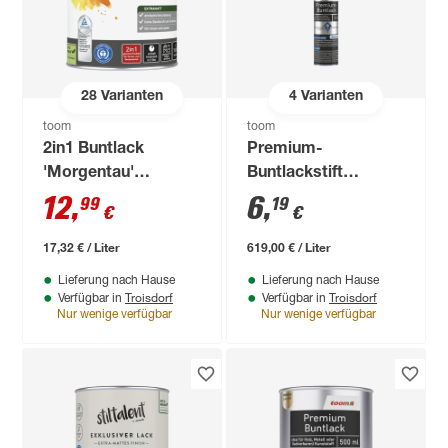
28
Varianten
4
Varianten
toom
toom
2in1 Buntlack
Premium-
'Morgentau'
Buntlackstift
moosgrün matt 750
tiefschwarz
12
,
6
,
99
19
€
€
ml
seidenmatt 12 ml
17,32 € / Liter
619,00 € / Liter
Lieferung nach Hause
Lieferung nach Hause
Troisdorf
Troisdorf
Verfügbar in
Verfügbar in
Nur wenige verfügbar
Nur wenige verfügbar