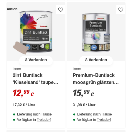
Aktion
3
Varianten
3
Varianten
toom
toom
2in1 Buntlack
Premium-Buntlack
'Kieselsand' taupe
moosgrün glänzend
seidenmatt 750 ml
500 ml
12
,
15
,
99
99
€
€
17,32 € / Liter
31,98 € / Liter
Lieferung nach Hause
Lieferung nach Hause
Troisdorf
Troisdorf
Verfügbar in
Verfügbar in