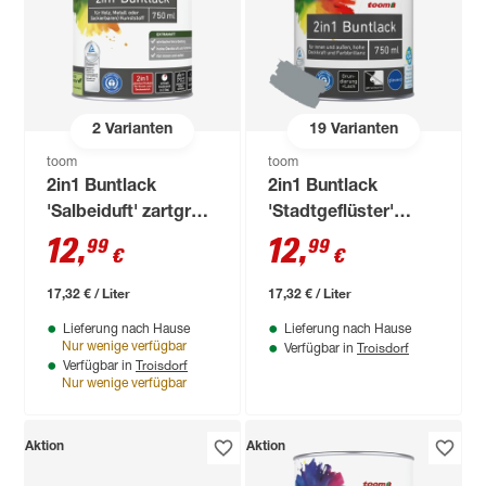
2
Varianten
19
Varianten
toom
toom
2in1 Buntlack
2in1 Buntlack
'Salbeiduft' zartgrün
'Stadtgeflüster'
matt 750 ml
silbergrau glänzend
12
,
12
,
99
99
€
€
750 ml
17,32 € / Liter
17,32 € / Liter
Lieferung nach Hause
Lieferung nach Hause
Troisdorf
Nur wenige verfügbar
Verfügbar in
Troisdorf
Verfügbar in
Nur wenige verfügbar
Aktion
Aktion