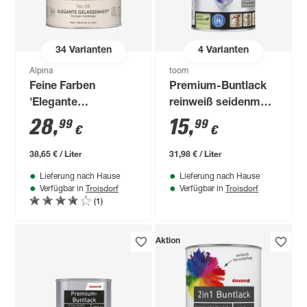
34
Varianten
4
Varianten
Alpina
toom
Feine Farben
Premium-Buntlack
'Elegante
reinweiß seidenmatt
Gelassenheit'
500 ml
28
,
15
,
99
99
€
€
hellbeige matt 750
ml
38,65 € / Liter
31,98 € / Liter
Lieferung nach Hause
Lieferung nach Hause
Troisdorf
Troisdorf
Verfügbar in
Verfügbar in
(1)
Aktion