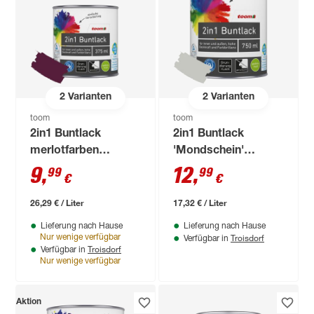
2
Varianten
2
Varianten
toom
toom
2in1 Buntlack
2in1 Buntlack
merlotfarben
'Mondschein'
seidenmatt 375 ml
lichtgrau seidenmatt
9
,
12
,
99
99
€
€
750 ml
26,29 € / Liter
17,32 € / Liter
Lieferung nach Hause
Lieferung nach Hause
Troisdorf
Nur wenige verfügbar
Verfügbar in
Troisdorf
Verfügbar in
Nur wenige verfügbar
Aktion