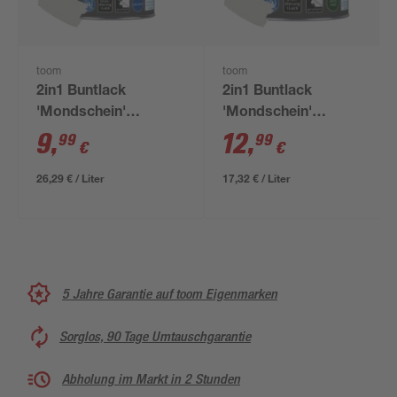
toom
toom
2in1 Buntlack
2in1 Buntlack
'Mondschein'
'Mondschein'
lichtgrau glänzend
lichtgrau matt 750 ml
9
,
12
,
99
99
€
€
375 ml
26,29 € / Liter
17,32 € / Liter
5 Jahre Garantie auf toom Eigenmarken
Sorglos, 90 Tage Umtauschgarantie
Abholung im Markt in 2 Stunden