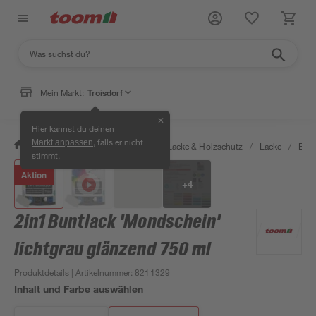
Mein Markt:
Troisdorf
✕
Hier kannst du deinen
, falls er nicht
Markt anpassen
/
Bauen & Renovieren
/
Farben, Lacke & Holzschutz
/
Lacke
/
Bunt
stimmt.
Aktion
+
4
2in1 Buntlack 'Mondschein'
lichtgrau glänzend 750 ml
Produktdetails
| Artikelnummer
:
8211329
Inhalt und Farbe auswählen