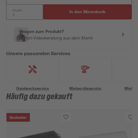
Anzahl:
In den Warenkorb
Fragen zum Produkt?
Sofort-Videoberatung aus dem Markt
Unsere passenden Services
Handwerksservice
Mietgeräteservice
Miettra
Häufig dazu gekauft
Bestseller