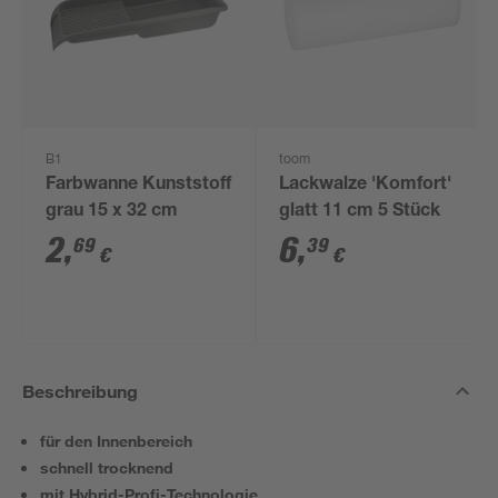
B1
toom
Farbwanne Kunststoff
Lackwalze 'Komfort'
grau 15 x 32 cm
glatt 11 cm 5 Stück
2
,
6
,
69
39
€
€
Beschreibung
für den Innenbereich
schnell trocknend
mit Hybrid-Profi-Technologie