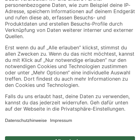
Zahlungsarten
Versandarten
Sicher einkaufen
Jetzt die toom-App herunterladen
Alle Preisangaben in EUR inkl. gesetzl. MwSt.. Die dargestellten Angebote sind unter
Umständen nicht in allen Märkten verfügbar. Die angegebenen Verfügbarkeiten beziehen
sich auf den unter "Mein Markt" ausgewählten toom Baumarkt. Alle Angebote und
Produkte nur solange der Vorrat reicht.
*Paketversand ab 59 € versandkostenfrei, gilt nicht für Artikel mit Speditionsversand, hier
fallen zusätzliche Versandkosten an.