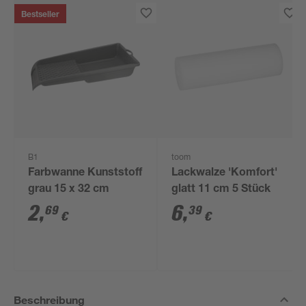
Bestseller
B1
toom
Farbwanne Kunststoff
Lackwalze 'Komfort'
grau 15 x 32 cm
glatt 11 cm 5 Stück
2
,
6
,
69
39
€
€
Beschreibung