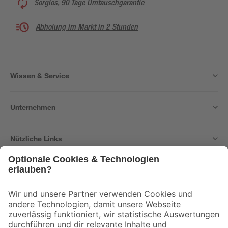
Sorglos, 90 Tage Umtauschgarantie
Abholung im Markt in 2 Stunden
Wissen & Service
Unternehmen
Nützliche Links
Bleib auf dem Laufenden mit unserem Newsletter
Der toom Newsletter: Keine Angebote und Aktionen mehr verpassen!
Zur Newsletter Anmeldung