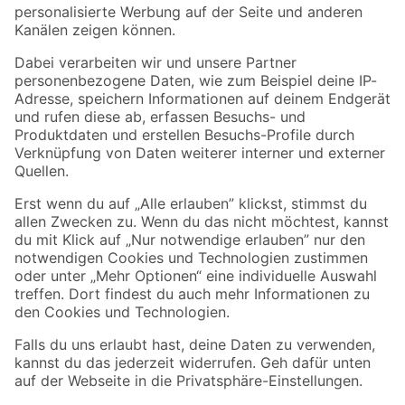
Folge uns
Zahlungsarten
Versandarten
Sicher einkaufen
Jetzt die toom-App herunterladen
Alle Preisangaben in EUR inkl. gesetzl. MwSt.. Die dargestellten Angebote sind unter
Umständen nicht in allen Märkten verfügbar. Die angegebenen Verfügbarkeiten beziehen
sich auf den unter "Mein Markt" ausgewählten toom Baumarkt. Alle Angebote und