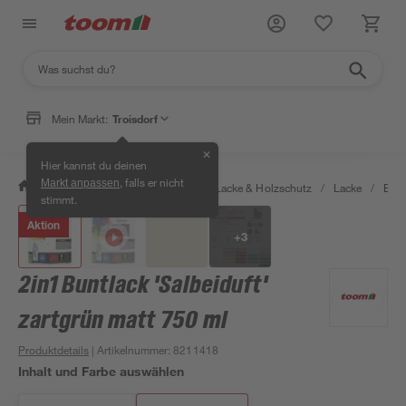
Mein Markt:
Troisdorf
✕
Hier kannst du deinen
, falls er nicht
Markt anpassen
/
Bauen & Renovieren
/
Farben, Lacke & Holzschutz
/
Lacke
/
Bunt
stimmt.
Aktion
+
3
2in1 Buntlack 'Salbeiduft'
zartgrün matt 750 ml
Produktdetails
| Artikelnummer
:
8211418
Inhalt und Farbe auswählen