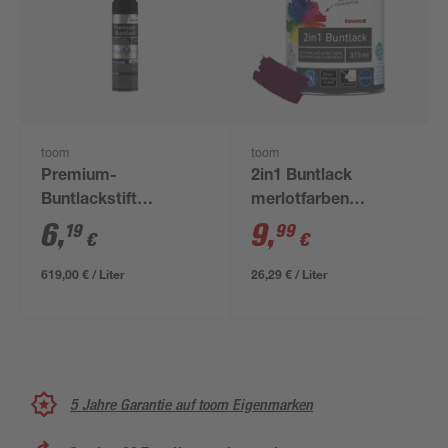
toom
toom
Premium-
2in1 Buntlack
Buntlackstift
merlotfarben
enzianblau glänzend
glänzend 375 ml
6
,
9
,
19
99
€
€
12 ml
619,00 € / Liter
26,29 € / Liter
5 Jahre Garantie auf toom Eigenmarken