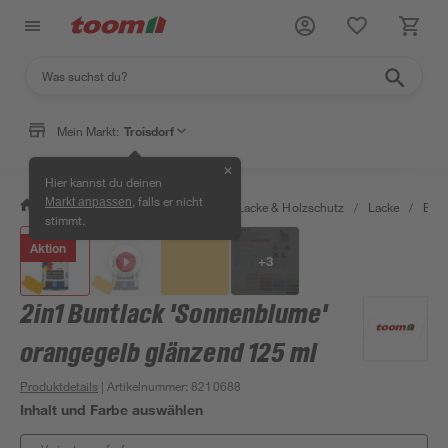
Mein Markt:
Troisdorf
✕
Hier kannst du deinen
, falls er nicht
Markt anpassen
/
Bauen & Renovieren
/
Farben, Lacke & Holzschutz
/
Lacke
/
Bunt
stimmt.
Aktion
+
3
2in1 Buntlack 'Sonnenblume'
orangegelb glänzend 125 ml
Produktdetails
| Artikelnummer
:
8210688
Inhalt und Farbe auswählen