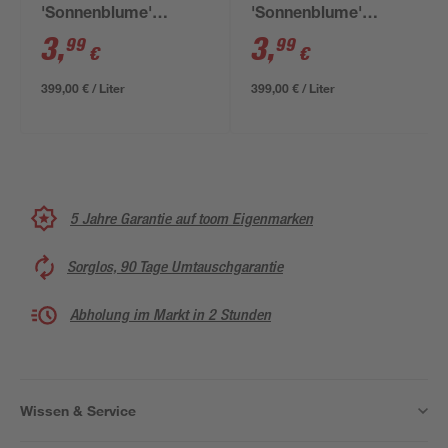
'Sonnenblume'
'Sonnenblume'
orangegelb glänzend
orangegelb matt 12
3
,
3
,
99
99
€
€
12 ml
ml
399,00 € / Liter
399,00 € / Liter
5 Jahre Garantie auf toom Eigenmarken
Sorglos, 90 Tage Umtauschgarantie
Abholung im Markt in 2 Stunden
Wissen & Service