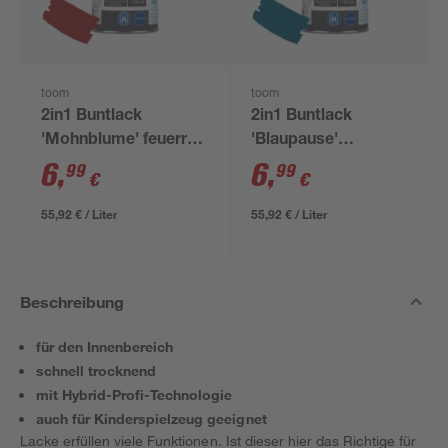
toom
toom
2in1 Buntlack
2in1 Buntlack
'Mohnblume' feuerrot
'Blaupause'
glänzend 125 ml
enzianblau glänzend
6
,
6
,
99
99
€
€
125 ml
55,92 € / Liter
55,92 € / Liter
Beschreibung
für den Innenbereich
schnell trocknend
mit Hybrid-Profi-Technologie
auch für Kinderspielzeug geeignet
Lacke erfüllen viele Funktionen. Ist dieser hier das Richtige für