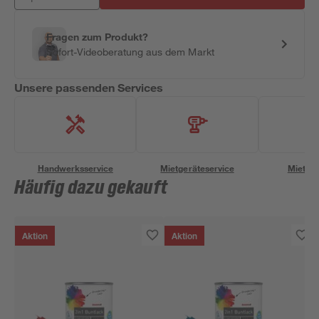
Fragen zum Produkt?
Sofort-Videoberatung aus dem Markt
Unsere passenden Services
Handwerksservice
Mietgeräteservice
Miettra
Häufig dazu gekauft
Aktion
Aktion