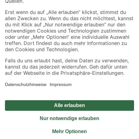
Sicher einkaufen
Jetzt die toom-App herunterladen
Alle Preisangaben in EUR inkl. gesetzl. MwSt.. Die dargestellten Angebote sind unter
Umständen nicht in allen Märkten verfügbar. Die angegebenen Verfügbarkeiten beziehen
sich auf den unter "Mein Markt" ausgewählten toom Baumarkt. Alle Angebote und
Produkte nur solange der Vorrat reicht.
*Paketversand ab 59 € versandkostenfrei, gilt nicht für Artikel mit Speditionsversand, hier
fallen zusätzliche Versandkosten an.
Datenschutz
Privatsphäre
Impressum
AGB
Nutzungsbedingungen
Widerrufsrecht
Vertrag widerrufen
Barrierefreiheit
© 2026 toom Baumarkt GmbH