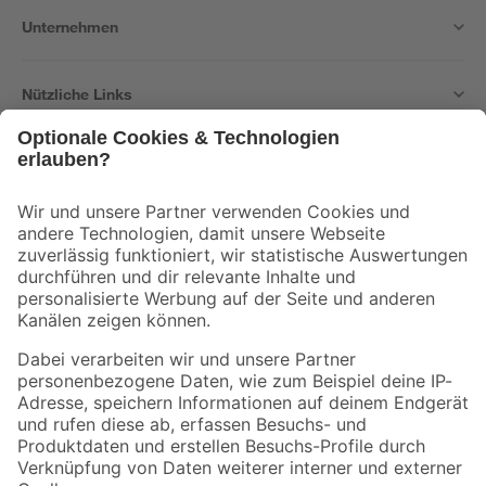
Unternehmen
Nützliche Links
Bleib auf dem Laufenden mit unserem Newsletter
Der toom Newsletter: Keine Angebote und Aktionen mehr verpassen!
Zur Newsletter Anmeldung
Folge uns
Zahlungsarten
Versandarten