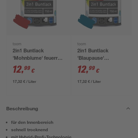
toom
toom
2in1 Buntlack
2in1 Buntlack
'Mohnblume' feuerrot
'Blaupause'
glänzend 750 ml
enzianblau glänzend
12
,
12
,
99
99
€
€
750 ml
17,32 € / Liter
17,32 € / Liter
Beschreibung
für den Innenbereich
schnell trocknend
mit Hybrid-Profi-Technologie