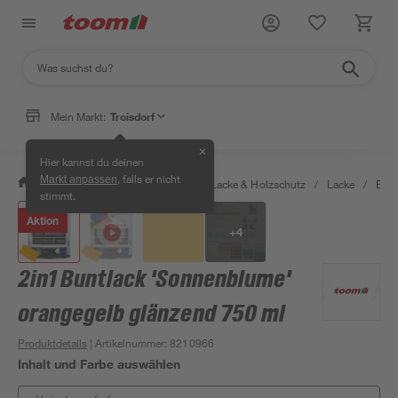
Mein Markt:
Troisdorf
✕
Hier kannst du deinen
, falls er nicht
Markt anpassen
/
Bauen & Renovieren
/
Farben, Lacke & Holzschutz
/
Lacke
/
Bunt
stimmt.
Aktion
+
4
2in1 Buntlack 'Sonnenblume'
orangegelb glänzend 750 ml
Produktdetails
| Artikelnummer
:
8210966
Inhalt und Farbe auswählen