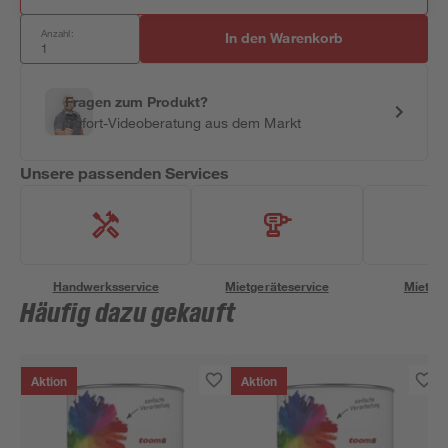
Anzahl:
In den Warenkorb
Fragen zum Produkt?
Sofort-Videoberatung aus dem Markt
Unsere passenden Services
Handwerksservice
Mietgeräteservice
Miettra
Häufig dazu gekauft
Aktion
Aktion