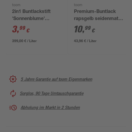
toom
toom
2in1 Buntlackstift
Premium-Buntlack
'Sonnenblume'
rapsgelb seidenmatt
orangegelb glänzend
250 ml
3
,
10
,
99
99
€
€
12 ml
399,00 € / Liter
43,96 € / Liter
5 Jahre Garantie auf toom Eigenmarken
Sorglos, 90 Tage Umtauschgarantie
Abholung im Markt in 2 Stunden