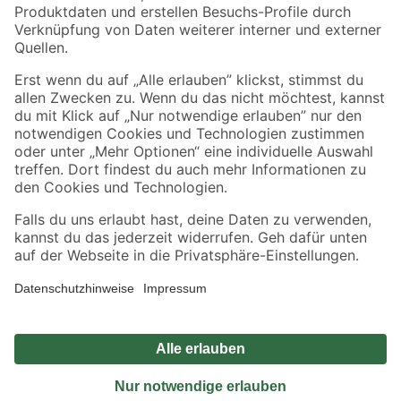
Sicher einkaufen
Jetzt die toom-App herunterladen
Alle Preisangaben in EUR inkl. gesetzl. MwSt.. Die dargestellten Angebote sind unter
Umständen nicht in allen Märkten verfügbar. Die angegebenen Verfügbarkeiten beziehen
sich auf den unter "Mein Markt" ausgewählten toom Baumarkt. Alle Angebote und
Produkte nur solange der Vorrat reicht.
*Paketversand ab 59 € versandkostenfrei, gilt nicht für Artikel mit Speditionsversand, hier
fallen zusätzliche Versandkosten an.
Datenschutz
Privatsphäre
Impressum
AGB
Nutzungsbedingungen
Widerrufsrecht
Vertrag widerrufen
Barrierefreiheit