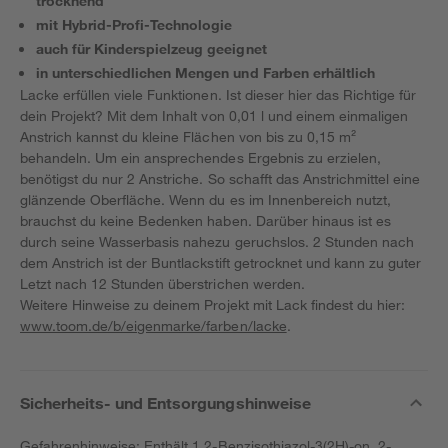
trocknend
mit Hybrid-Profi-Technologie
auch für Kinderspielzeug geeignet
in unterschiedlichen Mengen und Farben erhältlich
Lacke erfüllen viele Funktionen. Ist dieser hier das Richtige für
dein Projekt? Mit dem Inhalt von 0,01 l und einem einmaligen
Anstrich kannst du kleine Flächen von bis zu 0,15 m²
behandeln. Um ein ansprechendes Ergebnis zu erzielen,
benötigst du nur 2 Anstriche. So schafft das Anstrichmittel eine
glänzende Oberfläche. Wenn du es im Innenbereich nutzt,
brauchst du keine Bedenken haben. Darüber hinaus ist es
durch seine Wasserbasis nahezu geruchslos. 2 Stunden nach
dem Anstrich ist der Buntlackstift getrocknet und kann zu guter
Letzt nach 12 Stunden überstrichen werden.
Weitere Hinweise zu deinem Projekt mit Lack findest du hier:
www.toom.de/b/eigenmarke/farben/lacke
.
Sicherheits- und Entsorgungshinweise
Gefahrenhinweise: Enthält 1,2-Benzisothiazol-3(2H)-on, 2-