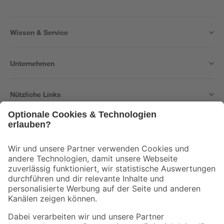
Wissen & Service
Unternehmen
Nützliche Links
Bleib auf dem Laufenden mit unserem Newsletter
Der toom Newsletter: Keine Angebote und Aktionen mehr verpassen!
Zur Newsletter Anmeldung
Folge uns