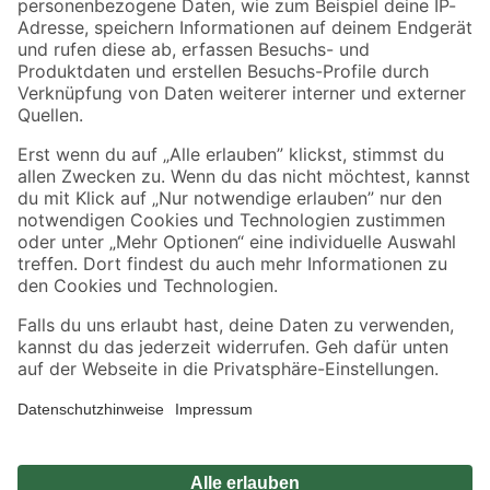
Zahlungsarten
Versandarten
Sicher einkaufen
Jetzt die toom-App herunterladen
Alle Preisangaben in EUR inkl. gesetzl. MwSt.. Die dargestellten Angebote sind unter
Umständen nicht in allen Märkten verfügbar. Die angegebenen Verfügbarkeiten beziehen
sich auf den unter "Mein Markt" ausgewählten toom Baumarkt. Alle Angebote und
Produkte nur solange der Vorrat reicht.
*Paketversand ab 59 € versandkostenfrei, gilt nicht für Artikel mit Speditionsversand, hier
fallen zusätzliche Versandkosten an.
Datenschutz
Privatsphäre
Impressum
AGB