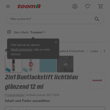
Mein Markt:
Troisdorf
✕
Hier kannst du deinen
, falls er nicht
Markt anpassen
/
Bauen & Renovieren
/
Farben, Lacke & Holzschutz
/
Lacke
/
Bunt
stimmt.
+
3
2in1 Buntlackstift lichtblau
glänzend 12 ml
Produktdetails
| Artikelnummer
:
8211629
Inhalt und Farbe auswählen