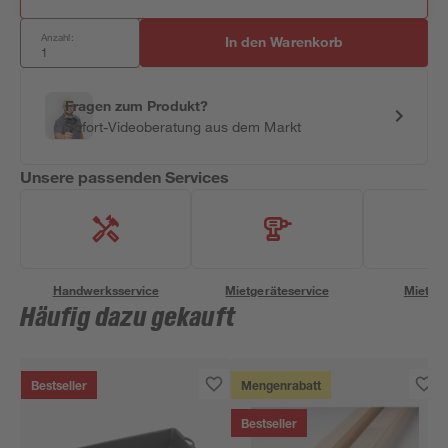
Anzahl:
In den Warenkorb
Fragen zum Produkt?
Sofort-Videoberatung aus dem Markt
Unsere passenden Services
Handwerksservice
Mietgeräteservice
Miettra
Häufig dazu gekauft
Bestseller
Mengenrabatt
Bestseller