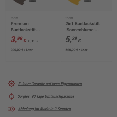
toom
toom
Premium-
2in1 Buntlackstift
Buntlackstift
'Sonnenblume'
schokobraun
orangegelb matt 12
3
,
5
,
99
29
€
€
6,19 €
glänzend 12 ml
ml
399,00 € / Liter
529,00 € / Liter
5 Jahre Garantie auf toom Eigenmarken
Sorglos, 90 Tage Umtauschgarantie
Abholung im Markt in 2 Stunden