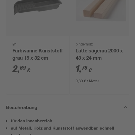
B1
binderholz
Farbwanne Kunststoff
Latte sägerau 2000 x
grau 15 x 32 cm
48 x 24 mm
2
,
1
,
69
78
€
€
0,89 € / Meter
Beschreibung
für den Innenbereich
auf Metall, Holz und Kunststoff anwendbar, schnell