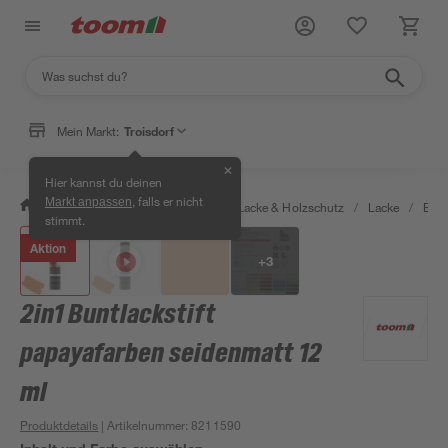
Mein Markt:
Troisdorf
✕
Hier kannst du deinen
, falls er nicht
Markt anpassen
/
Bauen & Renovieren
/
Farben, Lacke & Holzschutz
/
Lacke
/
Bunt
stimmt.
Aktion
+
3
2in1 Buntlackstift
papayafarben seidenmatt 12
ml
Produktdetails
| Artikelnummer
:
8211590