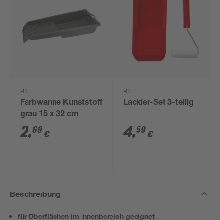
B1
B1
Farbwanne Kunststoff
Lackier-Set 3-teilig
grau 15 x 32 cm
2
,
4
,
69
59
€
€
Beschreibung
für Oberflächen im Innenbereich geeignet