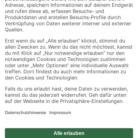
Zahlungsarten
Versandarten
Sicher einkaufen
Jetzt die toom-App herunterladen
Alle Preisangaben in EUR inkl. gesetzl. MwSt.. Die dargestellten Angebote sind unter
Umständen nicht in allen Märkten verfügbar. Die angegebenen Verfügbarkeiten beziehen
sich auf den unter "Mein Markt" ausgewählten toom Baumarkt. Alle Angebote und
Produkte nur solange der Vorrat reicht.
*Paketversand ab 59 € versandkostenfrei, gilt nicht für Artikel mit Speditionsversand, hier
fallen zusätzliche Versandkosten an.
Datenschutz
Privatsphäre
Impressum
AGB