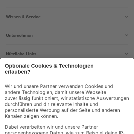
Wissen & Service
Unternehmen
Nützliche Links
Bleib auf dem Laufenden mit unserem Newsletter
Der toom Newsletter: Keine Angebote und Aktionen mehr verpassen!
Zur Newsletter Anmeldung
Folge uns