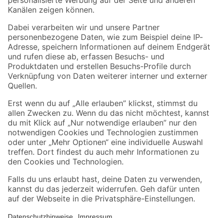
Folge uns
Zahlungsarten
Versandarten
Sicher einkaufen
Jetzt die toom-App herunterladen
Alle Preisangaben in EUR inkl. gesetzl. MwSt.. Die dargestellten Angebote sind unter
Umständen nicht in allen Märkten verfügbar. Die angegebenen Verfügbarkeiten beziehen
sich auf den unter "Mein Markt" ausgewählten toom Baumarkt. Alle Angebote und
Produkte nur solange der Vorrat reicht.