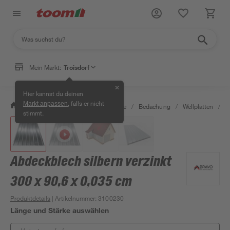
Mein Markt:
Troisdorf
✕
Hier kannst du deinen
, falls er nicht
Markt anpassen
/
Bauen & Renovieren
/
Baustoffe
/
Bedachung
/
Wellplatten
/
A
stimmt.
Abdeckblech silbern verzinkt
300 x 90,6 x 0,035 cm
Produktdetails
| Artikelnummer
:
3100230
Länge und Stärke auswählen