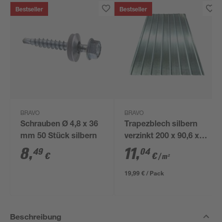
Bestseller
Bestseller
BRAVO
BRAVO
Schrauben Ø 4,8 x 36
Trapezblech silbern
mm 50 Stück silbern
verzinkt 200 x 90,6 x
0,035 cm
8
,
11
,
49
04
€
€
/ m²
19,99 € / Pack
Beschreibung