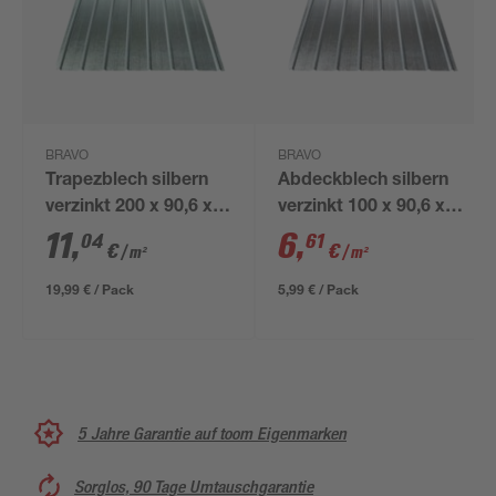
BRAVO
BRAVO
Trapezblech silbern
Abdeckblech silbern
verzinkt 200 x 90,6 x
verzinkt 100 x 90,6 x
0,035 cm
0,035 cm
11
,
6
,
04
61
€
€
/ m²
/ m²
19,99 € / Pack
5,99 € / Pack
5 Jahre Garantie auf toom Eigenmarken
Sorglos, 90 Tage Umtauschgarantie