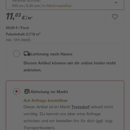
Varianten aufrufen:
300 cm | 0,35 mm
|
Im Markt bestellbar
11
,
03
€
/ m²
29,99 € / Pack
Paketinhalt:
2,718 m²
inkl. 19% MwSt.
Lieferung nach Hause
Diesen Artikel können wir dir online leider nicht
anbieten.
Abholung im Markt
Auf Anfrage bestellbar
Dieser Artikel ist im Markt
Troisdorf
aktuell nicht
vorrätig. Du kannst uns aber eine Anfrage
schicken und wir bestellen ihn für dich (ggf. zzgl.
Transportkosten).