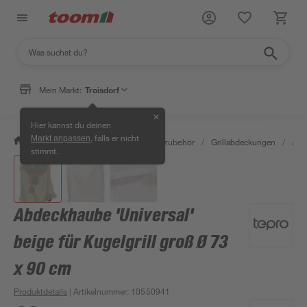
Mein Markt:
Troisdorf
✕
Hier kannst du deinen
, falls er nicht
Markt anpassen
/
Garten & Freizeit
/
Grills & Grillzubehör
/
Grillabdeckungen
/
Abde
stimmt.
Abdeckhaube 'Universal'
beige für Kugelgrill groß Ø 73
x 90 cm
Produktdetails
| Artikelnummer
:
10550941