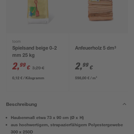
toom
Spielsand beige 0-2
Anfeuerholz 5 dm³
mm 25 kg
2
,
2
,
99
99
€
€
3,29 €
0,12 € / Kilogramm
598,00 € / m³
Beschreibung
Haubenmaß etwa 73 x 90 cm (Ø x H)
aus hochwertigem, strapazierfähigem Polyestergewebe
300 x 250D