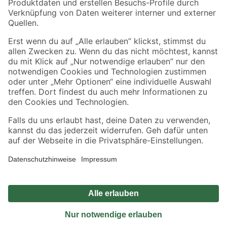
Sicher einkaufen
Jetzt die toom-App herunterladen
Alle Preisangaben in EUR inkl. gesetzl. MwSt.. Die dargestellten Angebote sind unter
Umständen nicht in allen Märkten verfügbar. Die angegebenen Verfügbarkeiten beziehen
sich auf den unter "Mein Markt" ausgewählten toom Baumarkt. Alle Angebote und
Produkte nur solange der Vorrat reicht.
*Paketversand ab 59 € versandkostenfrei, gilt nicht für Artikel mit Speditionsversand, hier
fallen zusätzliche Versandkosten an.
Datenschutz
Privatsphäre
Impressum
AGB
Nutzungsbedingungen
Widerrufsrecht
Vertrag widerrufen
Barrierefreiheit