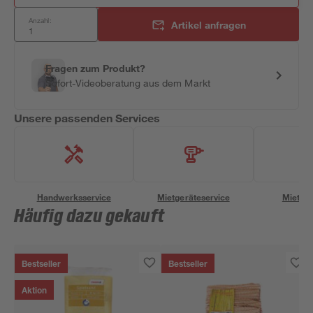
Anzahl:
Artikel anfragen
Fragen zum Produkt?
Sofort-Videoberatung aus dem Markt
Unsere passenden Services
Handwerksservice
Mietgeräteservice
Miettra
Häufig dazu gekauft
Bestseller
Bestseller
Aktion