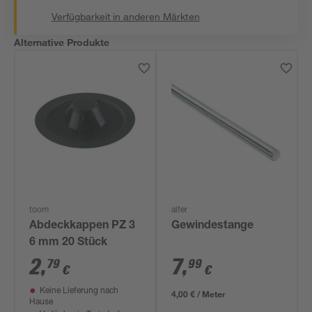
Verfügbarkeit in anderen Märkten
Alternative Produkte
toom
alfer
Abdeckkappen PZ 3
Gewindestange
6 mm 20 Stück
2
,
7
,
79
99
€
€
Keine Lieferung nach
4,00 € / Meter
Hause