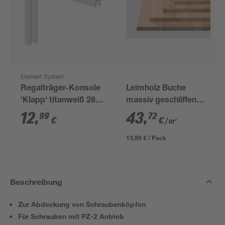
Element System
Regalträger-Konsole
Leimholz Buche
'Klapp' titanweiß 28
massiv geschliffen
cm
800 x 400 x 18 mm
12
,
43
,
99
72
€
€
/ m²
13,99 € / Pack
Beschreibung
Zur Abdeckung von Schraubenköpfen
Für Schrauben mit PZ-2 Antrieb