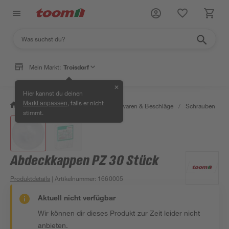
Mein Markt:
Troisdorf
✕
Hier kannst du deinen
, falls er nicht
Markt anpassen
/
Werkstatt & Maschinen
/
Eisenwaren & Beschläge
/
Schrauben
/
stimmt.
Abdeckkappen PZ 30 Stück
Produktdetails
| Artikelnummer
:
1660005
Aktuell nicht verfügbar
Wir können dir dieses Produkt zur Zeit leider nicht
anbieten.