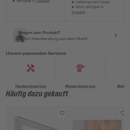
Troisdorf
Verfügbar in
Lieferung nach Hause
Nicht verfügbar in
Troisdorf
Fragen zum Produkt?
Sofort-Videoberatung aus dem Markt
Unsere passenden Services
Handwerksservice
Mietgeräteservice
Miettra
Häufig dazu gekauft