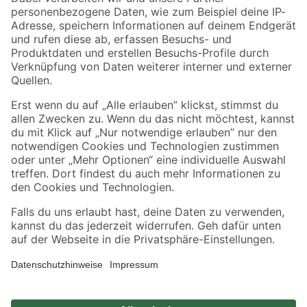
Zahlungsarten
Versandarten
Sicher einkaufen
Jetzt die toom-App herunterladen
Alle Preisangaben in EUR inkl. gesetzl. MwSt.. Die dargestellten Angebote sind unter
Umständen nicht in allen Märkten verfügbar. Die angegebenen Verfügbarkeiten beziehen
sich auf den unter "Mein Markt" ausgewählten toom Baumarkt. Alle Angebote und
Produkte nur solange der Vorrat reicht.
*Paketversand ab 59 € versandkostenfrei, gilt nicht für Artikel mit Speditionsversand, hier
fallen zusätzliche Versandkosten an.