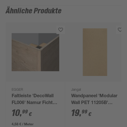
Ähnliche Produkte
EGGER
Jangal
Faltleiste 'DecoWall
Wandpaneel 'Modular
FL006' Namur Fichte
Wall PET 11205B'
hell 2400 x 22 x 22mm
creme 52 x 104 cm
10
,
19
,
99
99
€
€
4,58 € / Meter