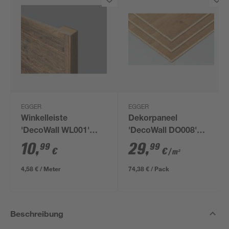
EGGER
EGGER
Winkelleiste
Dekorpaneel
'DecoWall WL001'
'DecoWall DO008'
Namur Fichte Natur
Loveland Eiche 1250
10
,
29
,
99
99
€
€
/ m²
2400 x 22 x 45mm
mm x 660 mm
4,58 € / Meter
74,38 € / Pack
Beschreibung