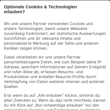
Bleib auf dem Laufenden mit unserem Newsletter
Der toom Newsletter: Keine Angebote und Aktionen mehr verpassen!
Zur Newsletter Anmeldung
Folge uns
Zahlungsarten
Versandarten
Sicher einkaufen
Jetzt die toom-App herunterladen