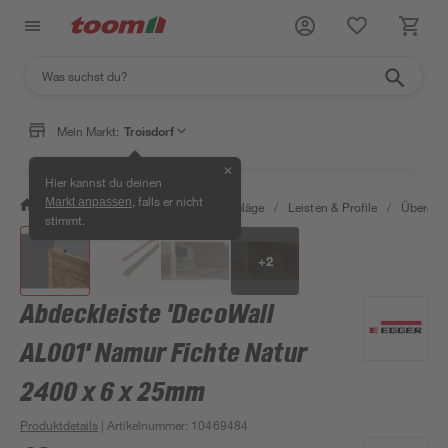
Mein Markt:
Troisdorf
✕
Hier kannst du deinen
, falls er nicht
Markt anpassen
/
Bauen & Renovieren
/
Bodenbeläge
/
Leisten & Profile
/
Übergang
stimmt.
+
2
Abdeckleiste 'DecoWall
AL001' Namur Fichte Natur
2400 x 6 x 25mm
Produktdetails
| Artikelnummer
:
10469484