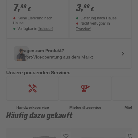
reinweiß
reinweiß
7
,
3
,
99
99
€
€
Keine Lieferung nach
Lieferung nach Hause
Hause
Nicht verfügbar in
Troisdorf
Troisdorf
Verfügbar in
Fragen zum Produkt?
Sofort-Videoberatung aus dem Markt
Unsere passenden Services
Handwerksservice
Mietgeräteservice
Miettra
Häufig dazu gekauft