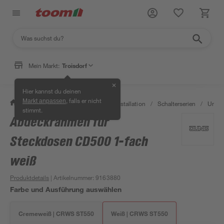
Mein Markt:
Troisdorf
✕
Hier kannst du deinen
, falls er nicht
Markt anpassen
/
Bauen & Renovieren
/
Elektroinstallation
/
Schalterserien
/
Unter
stimmt.
Abdeckrahmen für
Steckdosen CD500 1-fach
weiß
Produktdetails
| Artikelnummer
:
9163880
Farbe und Ausführung auswählen
Cremeweiß | CRWS ST550
Weiß | CRWS ST550