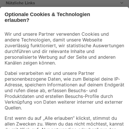
Nützliche Links
Bleib auf dem Laufenden mit unserem Newsletter
Der toom Newsletter: Keine Angebote und Aktionen mehr verpassen!
Zur Newsletter Anmeldung
Folge uns
Zahlungsarten
Versandarten
Sicher einkaufen