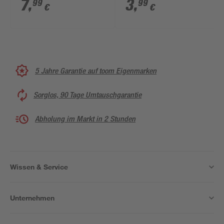
reinweiß
reinweiß
7
,
3
,
99
99
€
€
5 Jahre Garantie auf toom Eigenmarken
Sorglos, 90 Tage Umtauschgarantie
Abholung im Markt in 2 Stunden
Wissen & Service
Unternehmen