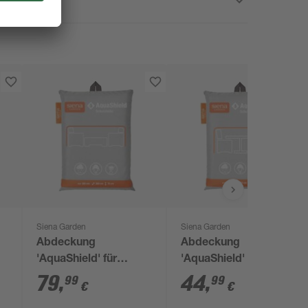
Siena Garden
Siena Garden
Abdeckung
Abdeckung
'AquaShield' für
'AquaShield' für
0
Loungemöbelset 300
Sitzgruppe 150 x 85 x
79
,
44
,
99
99
€
€
x 70 x 300 cm
160 cm