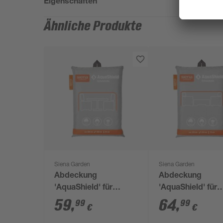
Eigenschaften
Ähnliche Produkte
Siena Garden
Siena Garden
Abdeckung
Abdeckung
'AquaShield' für
'AquaShield' für
Sitzgruppe 160 x 85 x
Loungemöbelset
59
,
64
,
99
99
€
€
240 cm
x 70 x 210 cm