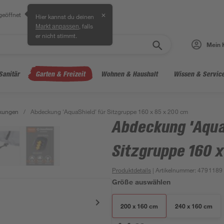
geöffnet
✕
Hier kannst du deinen
, falls
Markt anpassen
er nicht stimmt.
Mein 
Sanitär
Garten & Freizeit
Wohnen & Haushalt
Wissen & Servic
kungen
/
Abdeckung 'AquaShield' für Sitzgruppe 160 x 85 x 200 cm
Abdeckung 'Aqua
Sitzgruppe 160 
Produktdetails
| Artikelnummer
:
4791189
Größe auswählen
200 x 160 cm
240 x 160 cm