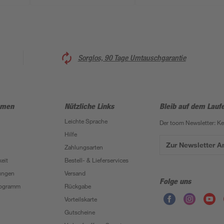
Sorglos, 90 Tage Umtauschgarantie
hmen
Nützliche Links
Bleib auf dem Lauf
Leichte Sprache
Der toom Newsletter: K
Hilfe
Zur Newsletter 
Zahlungsarten
eit
Bestell- & Lieferservices
ungen
Versand
Folge uns
Programm
Rückgabe
Vorteilskarte
Gutscheine