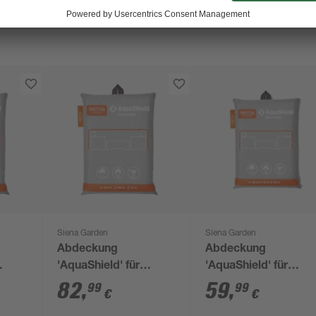
Siena Garden
Siena Garden
Abdeckung
Abdeckung
'AquaShield' für
'AquaShield' für
 210
Loungemöbelset 260
Sitzgruppe 150 x 10
82
,
59
,
99
99
€
€
x 70 x 285 cm
x 280 cm