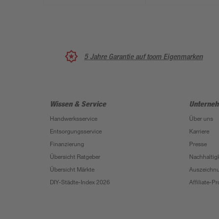
5 Jahre Garantie auf toom Eigenmarken
Wissen & Service
Unterne
Handwerksservice
Über uns
Entsorgungsservice
Karriere
Finanzierung
Presse
Übersicht Ratgeber
Nachhaltigk
Übersicht Märkte
Auszeichn
DIY-Städte-Index 2026
Affiliate-