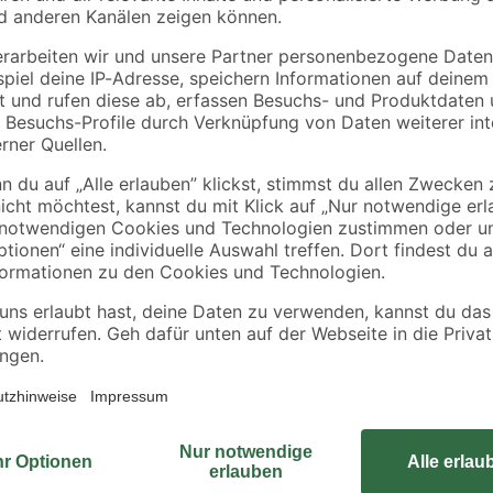
toom
Abdeckung für
Gartenmöbelset
m
Loungeset
'Yara' für 5 Personen
wasserabweisend &
Aluminium
99
,
699
,
99
00
€
€
UV-beständig 220 x
1.299,00 €
65 x 225 cm
Die Schutzhülle 'AquaShield' biet
äußere Einflüsse. Mit dem System A
Kondensation und Schimmel reduzi
Außenbereich verwenden kannst. 
abdichten. Zudem verfügt die Sch
gut befestigt werden kann.