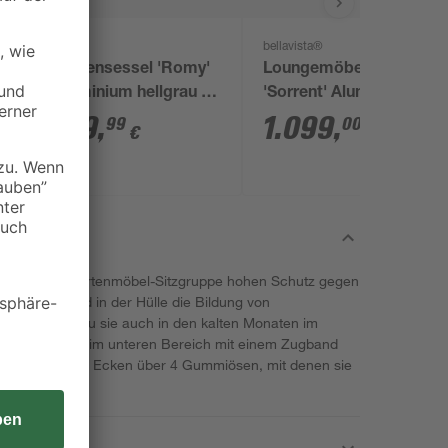
bellavista®
Gartensessel 'Romy'
Loungemöbelset
Aluminium hellgrau 68
'Sorrent' Aluminium
x 65 x 70 cm
anthrazit 5-teilig
179
,
1.099
,
99
00
€
€
et für deine Gartenmöbel-Sitzgruppe hohen Schutz gegen
ctive Air wird in der Hülle die Bildung von
ert, sodass du sie auch in den kalten Monaten im
Du kannst sie im unteren Bereich mit einem Zugband
utzhülle in den Ecken über 4 Gummiösen, mit denen sie