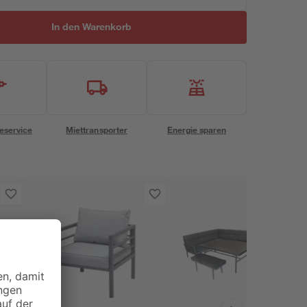
In den Warenkorb
eservice
Miettransporter
Energie sparen