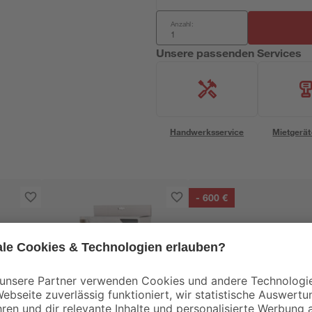
Anzahl:
Unsere passenden Services
Handwerksservice
Mietgerät
- 600 €