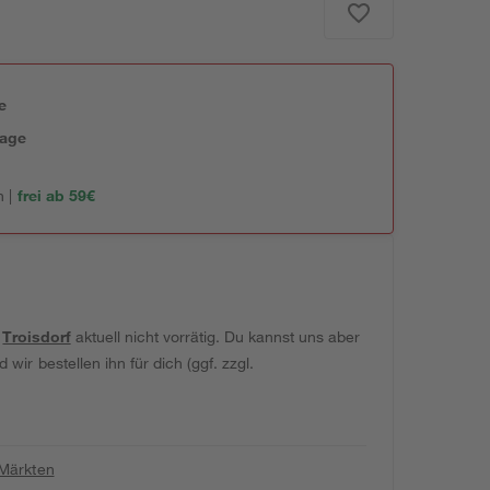
e
tage
 |
frei ab 59€
t
Troisdorf
aktuell nicht vorrätig. Du kannst uns aber
wir bestellen ihn für dich (ggf. zzgl.
 Märkten