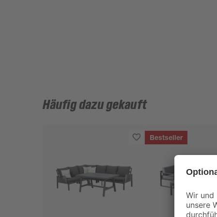
Häufig dazu gekauft
Bestseller