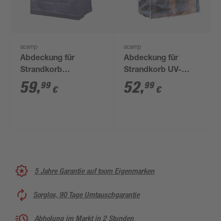
acamp
acamp
Abdeckung für
Abdeckung für
Strandkorb
Strandkorb UV-
wasserabweisend &
beständig 128 x 105 x
59
,
52
,
99
99
€
€
frostsicher 79 x 165 x
165 cm
160 cm
5 Jahre Garantie auf toom Eigenmarken
Sorglos, 90 Tage Umtauschgarantie
Abholung im Markt in 2 Stunden