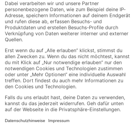
Zahlungsarten
Versandarten
Sicher einkaufen
Jetzt die toom-App herunterladen
Alle Preisangaben in EUR inkl. gesetzl. MwSt.. Die dargestellten Angebote sind unter
Umständen nicht in allen Märkten verfügbar. Die angegebenen Verfügbarkeiten beziehen
sich auf den unter "Mein Markt" ausgewählten toom Baumarkt. Alle Angebote und
Produkte nur solange der Vorrat reicht.
*Paketversand ab 59 € versandkostenfrei, gilt nicht für Artikel mit Speditionsversand, hier
fallen zusätzliche Versandkosten an.