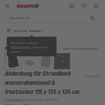
Mein Markt:
Troisdorf
✕
Hier kannst du deinen
, falls er nicht
Markt anpassen
/
Garten & Freizeit
/
Gartenmöbel
/
Gartenmöbel-Abdeckungen
/
A
stimmt.
+
2
Abdeckung für Strandkorb
wasserabweisend &
frostsicher 115 x 175 x 135 cm
Produktdetails
| Artikelnummer
:
10457781