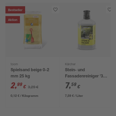
Bestseller
Aktion
toom
Kärcher
Spielsand beige 0-2
Stein- und
mm 25 kg
Fassadenreiniger '3-
in-1' RM 611 1 l
2
,
7
,
99
59
€
€
3,29 €
0,12 € / Kilogramm
7,59 € / Liter