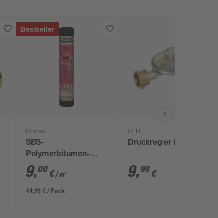
Bestseller
Charvat
CFH
SBS-
Druckregler DR 117
Polymerbitumen-
Schweißbahn
9
,
9
,
00
99
€
€
/ m²
'charBIT PYE PV200
S5' beschiefert 100 x
44,99 € / Pack
500 cm