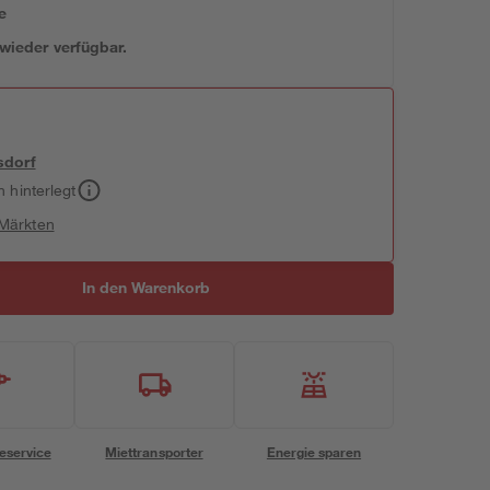
e
 wieder verfügbar.
sdorf
h hinterlegt
 Märkten
In den Warenkorb
eservice
Miettransporter
Energie sparen