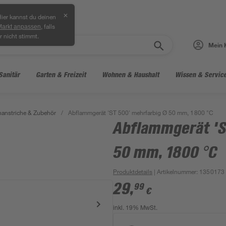
✕
ier kannst du deinen
, falls
Markt anpassen
r nicht stimmt.
Mein 
Sanitär
Garten & Freizeit
Wohnen & Haushalt
Wissen & Servic
anstriche & Zubehör
/
Abflammgerät 'ST 500' mehrfarbig Ø 50 mm, 1800 °C
Abflammgerät 'S
50 mm, 1800 °C
Produktdetails
| Artikelnummer
:
1350173
29
,
99
€
inkl. 19% MwSt.