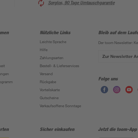
Sorglos, 90 Tage Umtauschgarantie
hmen
Nützliche Links
Bleib auf dem Lauf
Leichte Sprache
Der toom Newsletter: K
Hilfe
Zur Newsletter 
Zahlungsarten
eit
Bestell- & Lieferservices
ungen
Versand
Folge uns
Programm
Rückgabe
Vorteilskarte
Gutscheine
Verkaufsoffene Sonntage
rten
Sicher einkaufen
Jetzt die toom-App