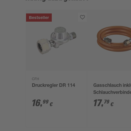
Bestseller
CFH
Druckregler DR 114
Gasschlauch inkl
Schlauchverbind
16
,
17
,
99
79
€
€