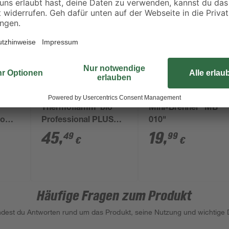
Gloria
Thermoflamm 'bio
Mini-Brenner "MB
io
Professional PLUS
010"
'
SET' gelb-blau
45
,
19
,
49
99
€
€
Häufige Fragen zum Produkt
indest du Antworten rund um das Produkt, seine Nutzung und wichtige D