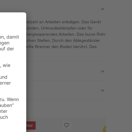
n Sie eine Vielzahl an Arbeiten erledigen. Das Gerät
spw. zum Grillanzünden, Unkrautbekämpfen oder für
f ermöglicht Energiesparendes Arbeiten. Das kurze Rohr
 schwer zugänglichen Stellen. Durch den Ablegeständer
hne dass der heiße Brenner den Boden berührt. Das
rüft.
Bestseller