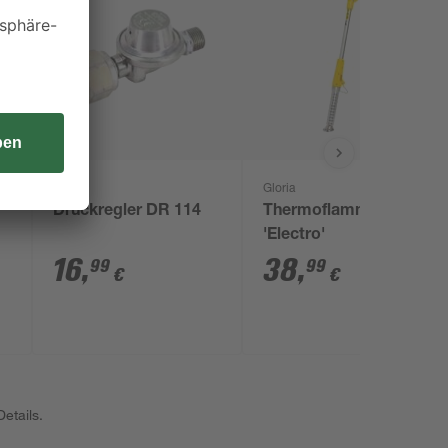
CFH
Gloria
Druckregler DR 114
Thermoflamm bio
'Electro'
16
,
38
,
99
99
€
€
etails.