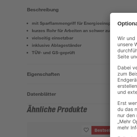
Beschreibung
mit Sparflammengriff für Energieeinsparung
kurzes Rohr für Arbeiten an schwer zugänglichen S
vielseitig einsetzbar
inklusive Ablageständer
TÜV- und GS-geprüft
Eigenschaften
Datenblätter
Ähnliche Produkte
Bestseller