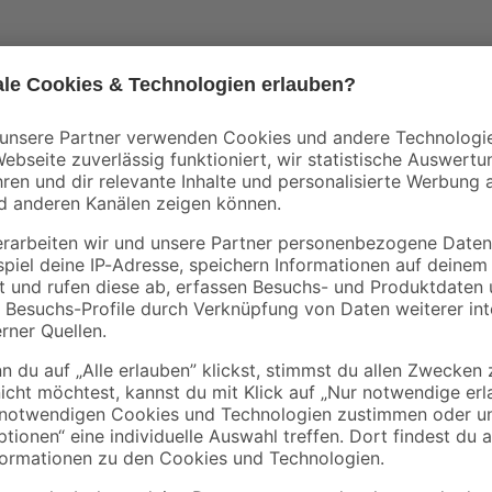
Mit dem Abflammgerät ST500 könne
lässt sich vielseitig einsetzen, b
tellen
Teerarbeiten. Der Sparflammengrif
eignet sich ideal für Arbeiten an
können Sie das Gerät hinlegen, o
Abflammgerät ist TÜV- und GS-gep