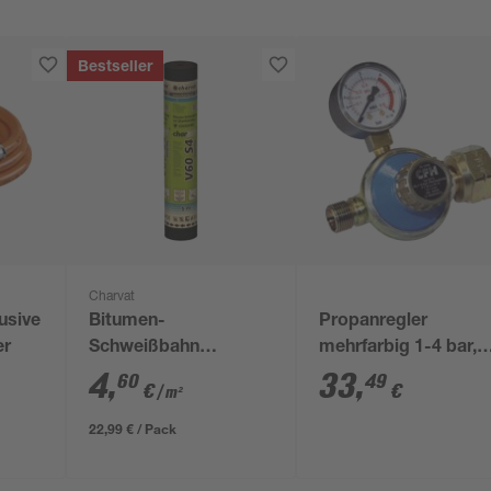
Bestseller
Charvat
usive
Bitumen-
Propanregler
er
Schweißbahn
mehrfarbig 1-4 bar,
'charBIT V60 S4'
mit Manometer
4
,
33
,
60
49
€
€
/ m²
besandet schwarz
100 x 500 cm
22,99 € / Pack