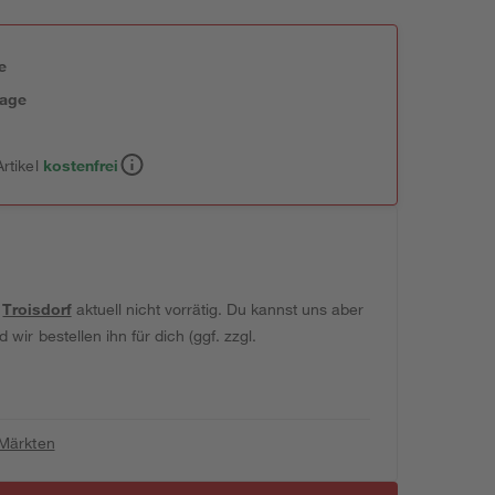
e
tage
rtikel
kostenfrei
t
Troisdorf
aktuell nicht vorrätig. Du kannst uns aber
wir bestellen ihn für dich (ggf. zzgl.
 Märkten