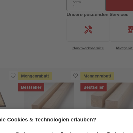
Anzahl:
Unsere passenden Services
Handwerksservice
Mietgerät
Mengenrabatt
Mengenrabatt
Bestseller
Bestseller