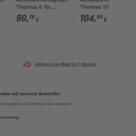
ystem
Abstandsmontagesystem
Abstandsmontagesyst
'Thermax 8' für
'Thermax 10' für
Dämmstoffe 100 bis
Dämmstoffe 120 bis
90
,
104
,
79
99
€
€
ck
120 mm, M6, 20 Stück
140 mm, M8, 20 Stück
Abholung im Markt in 2 Stunden
enden mit unserem Newsletter
eine Angebote und Aktionen mehr verpassen!
Anmeldung