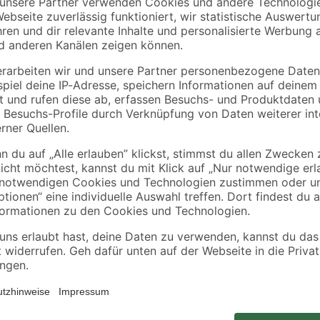
binderholz
binderholz
tte
Latte gehobelt 2000 x
Rahmen sägerau
44 x 24 mm
2000 x 58 x 38 mm
90 x
3
,
3
,
98
98
€
€
1,99 € / Meter
1,99 € / Meter
Das Abstandsmontagesystem 'Therm
ädigung des WDVS
thermisch getrennten Befestigu
Ankerstange mit dem glasfaservers
Setzwerkzeug durch den Putz in 
unterbricht die Wärmebrücke. Das 
WDVS und nicht-tragenden Schicht
10' hält mittlere Lasten wie Leuch
und Mauerwerk aus Loch- und Voll