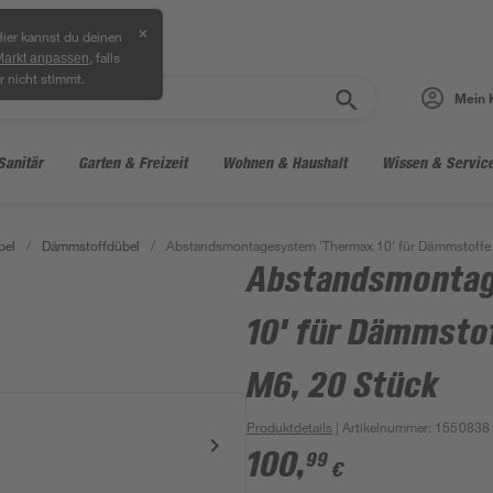
✕
ier kannst du deinen
, falls
Markt anpassen
r nicht stimmt.
Mein 
Sanitär
Garten & Freizeit
Wohnen & Haushalt
Wissen & Servic
bel
/
Dämmstoffdübel
/
Abstandsmontagesystem 'Thermax 10' für Dämmstoffe 
Abstandsmontag
10' für Dämmsto
M6, 20 Stück
Produktdetails
| Artikelnummer
:
1550838
100
,
99
€