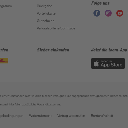
Folge uns
Programm
Rückgabe
Vorteilskarte
Gutscheine
Verkaufsoffene Sonntage
rten
Sicher einkaufen
Jetzt die toom-App
sind unter Umständen nicht in allen Märkten verfügbar. Die angegebenen Verfügbarkeiten beziehen s
ersand, hier fallen zusätzliche Versandkosten an.
gsbedingungen
Widerrufsrecht
Vertrag widerrufen
Barrierefreiheit