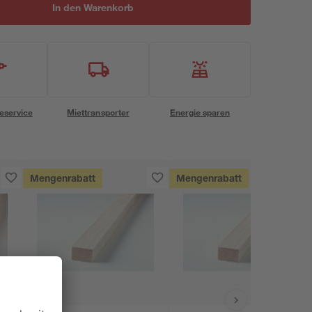
In den Warenkorb
eservice
Miettransporter
Energie sparen
Mengenrabatt
Mengenrabatt