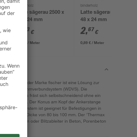
binderholz
binderholz
Latte sägerau 2500 x
Latte sägerau 3000 x
48 x 24 mm
48 x 24 mm
2
,
2
,
23
67
€
€
0,89 € / Meter
0,89 € / Meter
ax 10' von der Marke fischer ist eine Lösung zur
ng im Wärmedämmverbundsystem (WDVS). Die
tärkten Konus fräst sich selbstschneidend ohne ein
den Dämmstoff. Der Konus am Kopf der Ankerstange
justierbare System ist geeignet für Befestigungen in
en mit einer Dicke von 80 bis 100 mm. Der 'Thermax
ten, Briefkästen oder Blitzableiter in Beton, Porenbeton
stein.