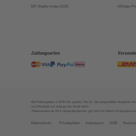
DIY-Städte-Index 2026
Affiliate-
Zahlungsarten
Versanda
Alle Preisangaben in EUR inkl. gesetzl. MwSt.. Die dargestellten Angebote 
und Produkte nur solange der Vorrat reicht.
*Paketversand ab 59 € versandkostenfrei, gilt nicht für Artikel mit Speditionsv
Datenschutz
Privatsphäre
Impressum
AGB
Nutzun