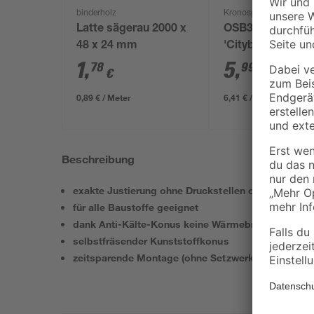
binderholz
Kronospan
Latte sägerau 2000 x
OSB3-Verlegepla
48 x 24 mm
'Cityboard'
ungeschliffen 16
1
,
5
,
78
99
€
€
/ m²
634 x 12 mm
0,89 € / Meter
6,41 € / Pack
Beschreibung
exakte Justierung ohne Druckstellen oder Besch
für alle Baustoffe geeignet
dank Anti-Kälte-Konus keine Wärmebrücke
selbstfräsender Kunststoffkonus
zeitsparende Montage (ohne Setzwerkzeug)