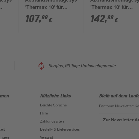
gesystem
Abstandsmontagesystem
Abstandsmontages
'Thermax 10' für
'Thermax 10' für
bis
Dämmstoffe 140 bis
Dämmstoffe 220 bis
107
,
142
,
99
99
€
€
Stück
160 mm, M8, 20 Stück
240 mm, M8, 20 Stü
Sorglos, 90 Tage Umtauschgarantie
hmen
Nützliche Links
Bleib auf dem Lauf
Leichte Sprache
Der toom Newsletter: K
Hilfe
Zur Newsletter 
Zahlungsarten
eit
Bestell- & Lieferservices
ungen
Versand