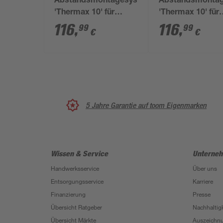
Abstandsmontagesystem
Abstandsmonta
'Thermax 10' für
'Thermax 10' für
Dämmstoffe 180 bis
Dämmstoffe 180 
116
,
116
,
99
99
€
€
200 mm, M10, 20
200 mm, M6, 20 
Stück
5 Jahre Garantie auf toom Eigenmarken
Wissen & Service
Unterne
Handwerksservice
Über uns
Entsorgungsservice
Karriere
Finanzierung
Presse
Übersicht Ratgeber
Nachhaltigk
Übersicht Märkte
Auszeichn