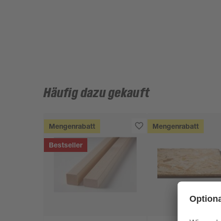
Häufig dazu gekauft
Mengenrabatt
Mengenrabatt
Bestseller