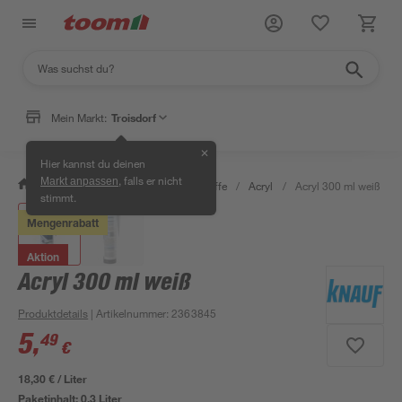
Mein Markt:
Troisdorf
✕
Hier kannst du deinen
, falls er nicht
Markt anpassen
/
Bauen & Renovieren
/
Dichtstoffe
/
Acryl
/
Acryl 300 ml weiß
stimmt.
Mengenrabatt
Aktion
Acryl 300 ml weiß
Produktdetails
| Artikelnummer
:
2363845
5
,
49
€
18,30 € / Liter
Paketinhalt:
0,3 Liter