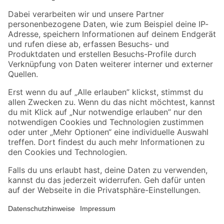
Zahlungsarten
Versandarten
Sicher einkaufen
Jetzt die toom-App herunterladen
Alle Preisangaben in EUR inkl. gesetzl. MwSt.. Die dargestellten Angebote sind unter
Umständen nicht in allen Märkten verfügbar. Die angegebenen Verfügbarkeiten beziehen
sich auf den unter "Mein Markt" ausgewählten toom Baumarkt. Alle Angebote und
Produkte nur solange der Vorrat reicht.
*Paketversand ab 59 € versandkostenfrei, gilt nicht für Artikel mit Speditionsversand, hier
fallen zusätzliche Versandkosten an.