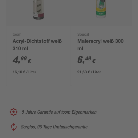
toom
Soudal
Acryl-Dichtstoff weiß
Maleracryl weiß 300
310 ml
ml
4
,
6
,
99
49
€
€
16,10 € / Liter
21,63 € / Liter
5 Jahre Garantie auf toom Eigenmarken
Sorglos, 90 Tage Umtauschgarantie