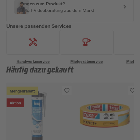
Fragen zum Produkt?
Sofort-Videoberatung aus dem Markt
Unsere passenden Services
Handwerksservice
Mietgeräteservice
Miettra
Häufig dazu gekauft
Mengenrabatt
Aktion