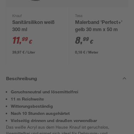
Knauf
Tesa
Sanitärsilikon weiß
Malerband 'Perfect+'
300 ml
gelb 30 mm x 50 m
11
,
8
,
99
99
€
€
39,97 € / Liter
0,18 € / Meter
Beschreibung
Geruchsneutral und lösemittelfrei
11 m Reichweite
Witterungsbeständig
Nach 10 Stunden ausgehärtet
Vielseitig drinnen und draußen verwendbar
Das weiße Acryl aus dem Hause Knauf ist geruchslos,
lösemittelfrei und eignet sich ideal für Dehnungs- und