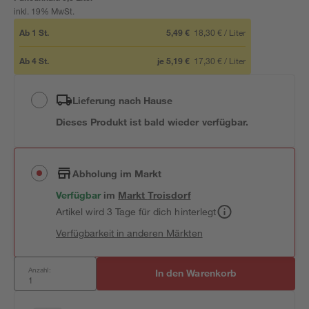
inkl. 19% MwSt.
Ab
1
St.
5,49 €
18,30 €
/
Liter
Ab
4
St.
je
5,19 €
17,30 €
/
Liter
Lieferung nach Hause
Dieses Produkt ist bald wieder verfügbar.
Abholung im Markt
Verfügbar
im
Markt
Troisdorf
Artikel wird 3 Tage für dich hinterlegt
Verfügbarkeit in anderen Märkten
Anzahl:
In den Warenkorb