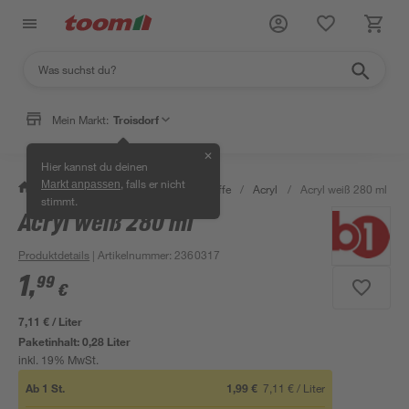
Mein Markt:
Troisdorf
✕
Hier kannst du deinen
, falls er nicht
Markt anpassen
/
Bauen & Renovieren
/
Dichtstoffe
/
Acryl
/
Acryl weiß 280 ml
stimmt.
Acryl weiß 280 ml
Mengenrabatt
Produktdetails
| Artikelnummer
:
2360317
1
,
99
€
7,11 € / Liter
Paketinhalt:
0,28 Liter
inkl. 19% MwSt.
Ab
1
St.
1,99 €
7,11 €
/
Liter