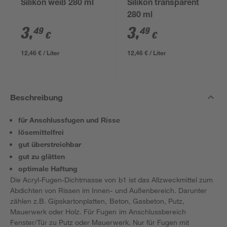
Silikon weiß 280 ml
Silikon transparent
280 ml
3
,
3
,
49
49
€
€
12,46 € / Liter
12,46 € / Liter
Beschreibung
für Anschlussfugen und Risse
lösemittelfrei
gut überstreichbar
gut zu glätten
optimale Haftung
Die Acryl-Fugen-Dichtmasse von b1 ist das Allzweckmittel zum
Abdichten von Rissen im Innen- und Außenbereich. Darunter
zählen z.B. Gipskartonplatten, Beton, Gasbeton, Putz,
Mauerwerk oder Holz. Für Fugen im Anschlussbereich
Fenster/Tür zu Putz oder Mauerwerk. Nur für Fugen mit