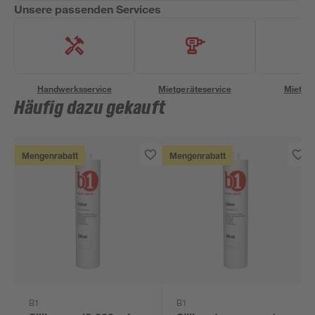
Unsere passenden Services
Handwerksservice
Mietgeräteservice
Miettra
Häufig dazu gekauft
Mengenrabatt
Mengenrabatt
B1
B1