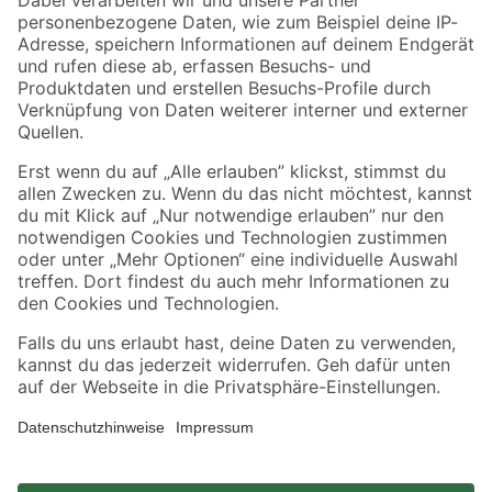
Zahlungsarten
Versandarten
Sicher einkaufen
Jetzt die toom-App herunterladen
Alle Preisangaben in EUR inkl. gesetzl. MwSt.. Die dargestellten Angebote sind unter
Umständen nicht in allen Märkten verfügbar. Die angegebenen Verfügbarkeiten beziehen
sich auf den unter "Mein Markt" ausgewählten toom Baumarkt. Alle Angebote und
Produkte nur solange der Vorrat reicht.
*Paketversand ab 59 € versandkostenfrei, gilt nicht für Artikel mit Speditionsversand, hier
fallen zusätzliche Versandkosten an.