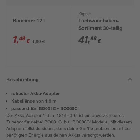
Küpper
Baueimer 12 l
Lochwandhaken-
Sortiment 30-teilig
1
,
41
,
49
99
€
€
1,69 €
Beschreibung
robuster Akku-Adapter
Kabellänge von 1,6 m
passend für 'BO001C - BO006C'
Der Akku-Adapter 1,6 m '1914H3-6' ist ein unverzichtbares
Zubehör für deine' BO001C' bis 'BO006C' Modelle. Mit diesem
Adapter stellst du sicher, dass deine Geräte problemlos mit der
benötigten Energie aus deinen Akkus versorgt werden,