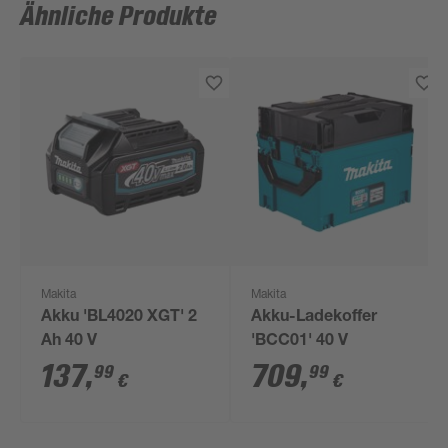
Ähnliche Produkte
Makita
Makita
Akku 'BL4020 XGT' 2
Akku-Ladekoffer
Ah 40 V
'BCC01' 40 V
137
,
709
,
99
99
€
€