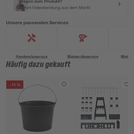
Fragen zum Produkt?
Sofort-Videoberatung aus dem Markt
Unsere passenden Services
Handwerksservice
Mietgeräteservice
Miettra
Häufig dazu gekauft
- 11 %