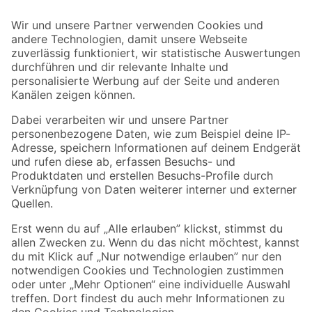
Bleib auf dem Laufenden mit unserem Newsletter
Der toom Newsletter: Keine Angebote und Aktionen mehr verpassen!
Zur Newsletter Anmeldung
Folge uns
Zahlungsarten
Versandarten
Sicher einkaufen
Jetzt die toom-App herunterladen