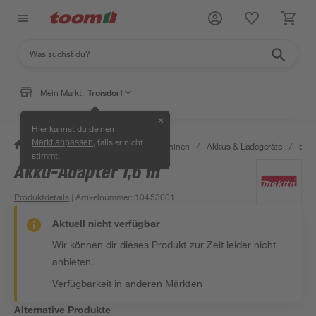
Mein Markt:
Troisdorf
✕
Hier kannst du deinen
, falls er nicht
Markt anpassen
/
Garten & Freizeit
/
Gartenmaschinen
/
Akkus & Ladegeräte
/
bis 
stimmt.
Akku-Adapter 1,6 m
Produktdetails
| Artikelnummer
:
10453001
Aktuell nicht verfügbar
Wir können dir dieses Produkt zur Zeit leider nicht
anbieten.
Verfügbarkeit in anderen Märkten
Alternative Produkte