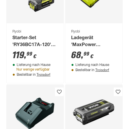
Ryobi
Ryobi
Starter-Set
Ladegerät
'RY36BC17A-120'
'MaxPower
Akku und Ladegerät,
RY36C17A' 36 V 1,7
119
,
68
,
99
99
€
€
36 V 2,0 Ah
A
Lieferung nach Hause
Lieferung nach Hause
Troisdorf
Nur wenige verfügbar
Bestellbar in
Troisdorf
Bestellbar in