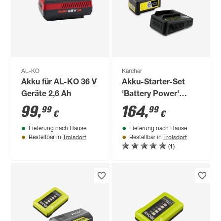
AL-KO
Kärcher
Akku für AL-KO 36 V
Akku-Starter-Set
Geräte 2,6 Ah
'Battery Power'
Ladegerät und Akku
99
,
164
,
99
99
€
€
36 V, 2,5 Ah
Lieferung nach Hause
Lieferung nach Hause
Troisdorf
Troisdorf
Bestellbar in
Bestellbar in
(1)