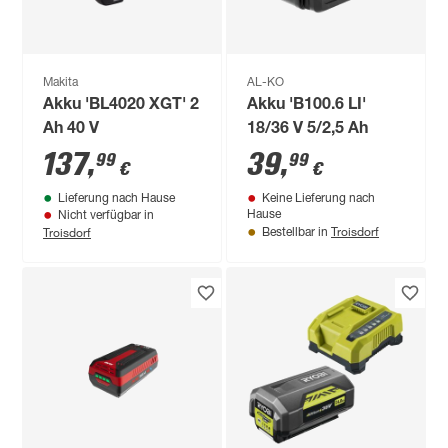
Makita
AL-KO
Akku 'BL4020 XGT' 2
Akku 'B100.6 LI'
Ah 40 V
18/36 V 5/2,5 Ah
137
,
39
,
99
99
€
€
Lieferung nach Hause
Keine Lieferung nach
Hause
Nicht verfügbar in
Troisdorf
Troisdorf
Bestellbar in