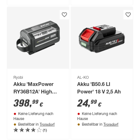
Ryobi
AL-KO
Akku 'MaxPower
Akku 'B50.6 LI
RY36B12A' High
Power' 18 V 2,5 Ah
Energy 36 V 12,0 Ah
398
,
24
,
99
99
€
€
Keine Lieferung nach
Keine Lieferung nach
Hause
Hause
Troisdorf
Troisdorf
Bestellbar in
Bestellbar in
(1)