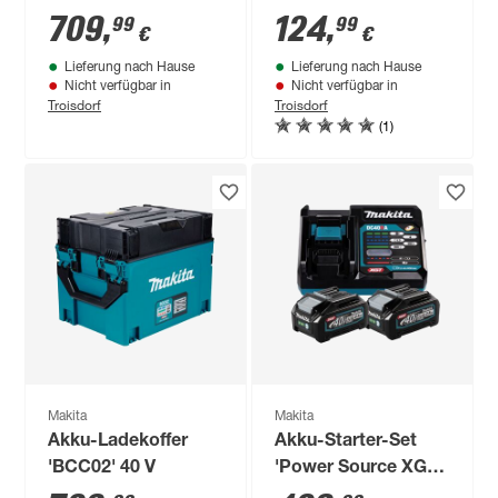
'DC40RA XGT' 40 V
709
,
124
,
99
99
€
€
Lieferung nach Hause
Lieferung nach Hause
Nicht verfügbar in
Nicht verfügbar in
Troisdorf
Troisdorf
(1)
Makita
Makita
Akku-Ladekoffer
Akku-Starter-Set
'BCC02' 40 V
'Power Source XGT'
2,5 Ah 40 V