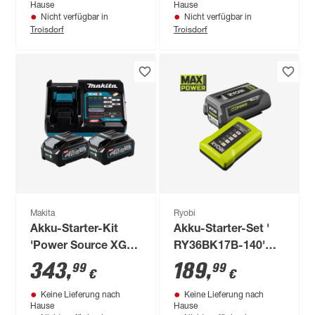
Hause
Hause
Nicht verfügbar in
Nicht verfügbar in
Troisdorf
Troisdorf
Makita
Ryobi
Akku-Starter-Kit
Akku-Starter-Set '
'Power Source XGT'
RY36BK17B-140'
4 Ah 40 V
Akku und Ladegerät
343
,
189
,
99
99
€
€
36 V 4,0 Ah
Keine Lieferung nach
Keine Lieferung nach
Hause
Hause