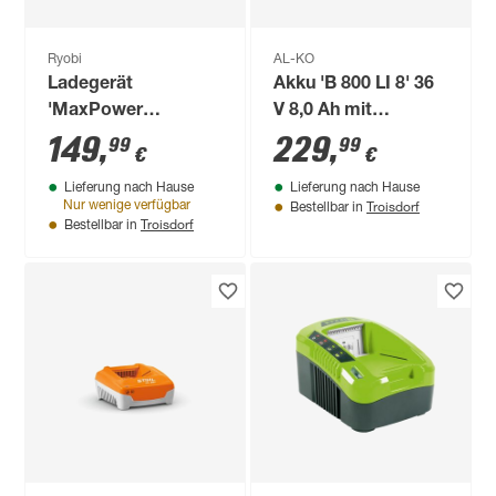
Ryobi
AL-KO
Ladegerät
Akku 'B 800 LI 8' 36
'MaxPower
V 8,0 Ah mit
RY36C60A' 36 V 6,0
Bluetooth-
149
,
229
,
99
99
€
€
A
Technologie
Lieferung nach Hause
Lieferung nach Hause
Troisdorf
Nur wenige verfügbar
Bestellbar in
Troisdorf
Bestellbar in