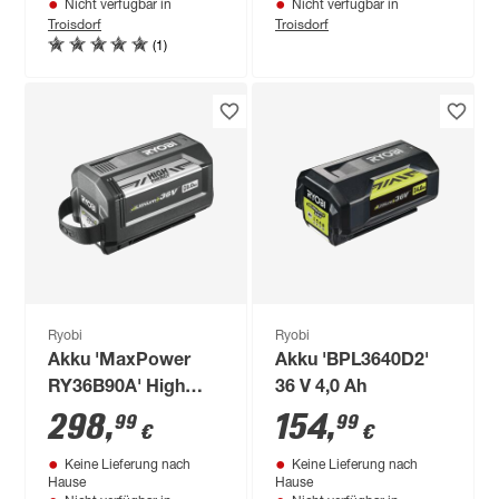
Nicht verfügbar in
Nicht verfügbar in
Troisdorf
Troisdorf
(1)
Ryobi
Ryobi
Akku 'MaxPower
Akku 'BPL3640D2'
RY36B90A' High
36 V 4,0 Ah
Energy 36 V 9,0 Ah
298
,
154
,
99
99
€
€
Keine Lieferung nach
Keine Lieferung nach
Hause
Hause