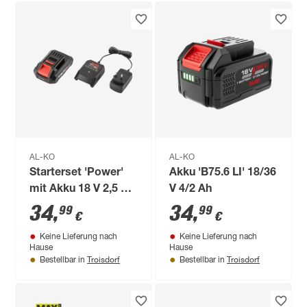
AL-KO
AL-KO
Starterset 'Power'
Akku 'B75.6 LI' 18/36
mit Akku 18 V 2,5 Ah
V 4/2 Ah
und Ladegerät 1A
34
,
34
,
99
99
€
€
Keine Lieferung nach
Keine Lieferung nach
Hause
Hause
Troisdorf
Troisdorf
Bestellbar in
Bestellbar in