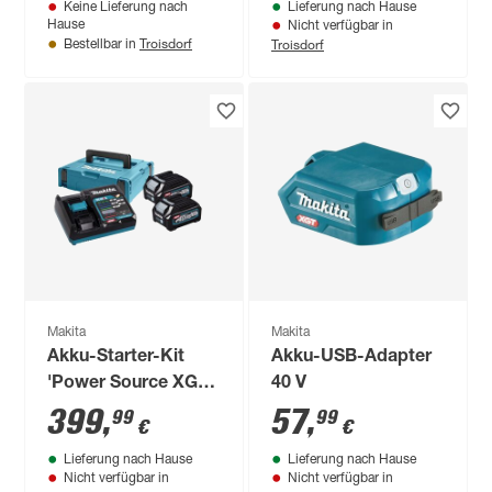
Keine Lieferung nach
Lieferung nach Hause
Hause
Nicht verfügbar in
Troisdorf
Troisdorf
Bestellbar in
Makita
Makita
Akku-Starter-Kit
Akku-USB-Adapter
'Power Source XGT'
40 V
2 Ah 40 V
399
,
57
,
99
99
€
€
Lieferung nach Hause
Lieferung nach Hause
Nicht verfügbar in
Nicht verfügbar in