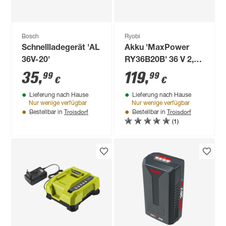
Bosch
Ryobi
Schnellladegerät 'AL
Akku 'MaxPower
36V-20'
RY36B20B' 36 V 2,0
Ah
35
,
119
,
99
99
€
€
Lieferung nach Hause
Lieferung nach Hause
Nur wenige verfügbar
Nur wenige verfügbar
Troisdorf
Troisdorf
Bestellbar in
Bestellbar in
(1)