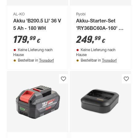
AL-KO
Ryobi
Akku 'B200.5 LI' 36 V
Akku-Starter-Set
5 Ah - 180 WH
'RY36BC60A-160' 36
V 4,0 Ah
179
,
249
,
99
99
€
€
Keine Lieferung nach
Keine Lieferung nach
Hause
Hause
Troisdorf
Troisdorf
Bestellbar in
Bestellbar in