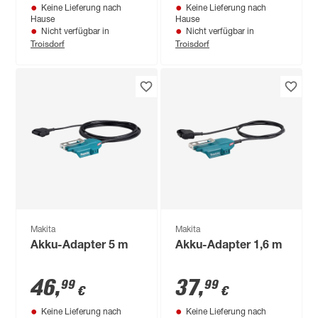
Keine Lieferung nach
Keine Lieferung nach
und Ladegerät, 36 V
Hause
Hause
6,0 Ah
Nicht verfügbar in
Nicht verfügbar in
Troisdorf
Troisdorf
Makita
Makita
Akku-Adapter 5 m
Akku-Adapter 1,6 m
46
,
37
,
99
99
€
€
Keine Lieferung nach
Keine Lieferung nach