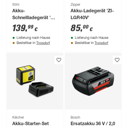
Stihl
Zipper
Akku-
Akku-Ladegerät 'ZI-
Schnellladegerät 'AL
LGR40V'
301'
139
,
85
,
99
00
€
€
Lieferung nach Hause
Lieferung nach Hause
Troisdorf
Troisdorf
Bestellbar in
Bestellbar in
Kärcher
Bosch
Akku-Starter-Set
Ersatzakku 36 V / 2,0