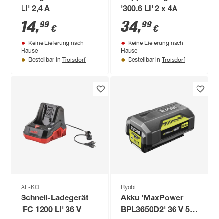
LI' 2,4 A
'300.6 LI' 2 x 4A
14
,
34
,
99
99
€
€
Keine Lieferung nach
Keine Lieferung nach
Hause
Hause
Troisdorf
Troisdorf
Bestellbar in
Bestellbar in
AL-KO
Ryobi
Schnell-Ladegerät
Akku 'MaxPower
'FC 1200 LI' 36 V
BPL3650D2' 36 V 5,0