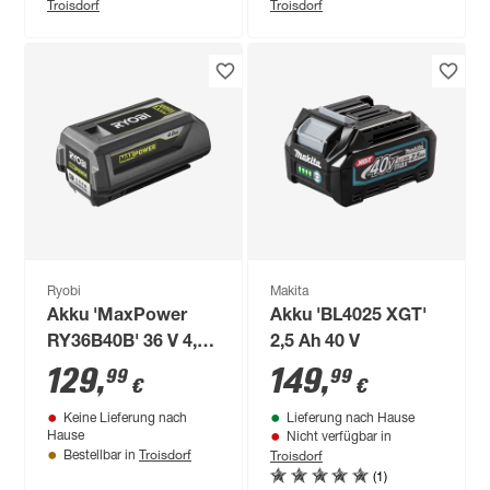
Troisdorf
Troisdorf
Ryobi
Makita
Akku 'MaxPower
Akku 'BL4025 XGT'
RY36B40B' 36 V 4,0
2,5 Ah 40 V
AH
129
,
149
,
99
99
€
€
Keine Lieferung nach
Lieferung nach Hause
Hause
Nicht verfügbar in
Troisdorf
Troisdorf
Bestellbar in
(1)