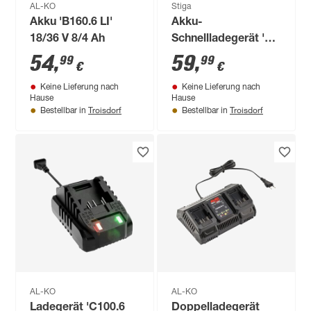
AL-KO
Stiga
Akku 'B160.6 LI'
Akku-
18/36 V 8/4 Ah
Schnellladegerät 'C
430 F' 48 V
54
,
59
,
99
99
€
€
Keine Lieferung nach
Keine Lieferung nach
Hause
Hause
Troisdorf
Troisdorf
Bestellbar in
Bestellbar in
AL-KO
AL-KO
Ladegerät 'C100.6
Doppelladegerät