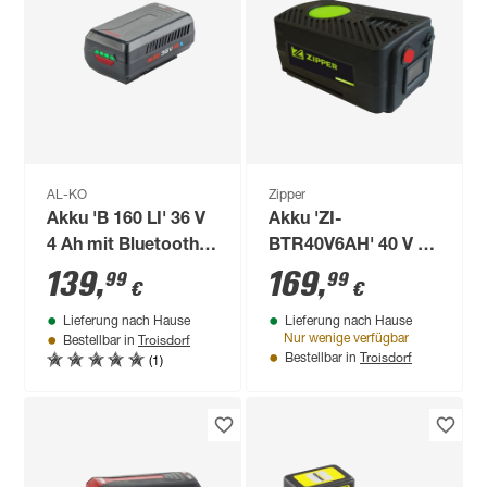
AL-KO
Zipper
Akku 'B 160 LI' 36 V
Akku 'ZI-
4 Ah mit Bluetooth-
BTR40V6AH' 40 V 6
Technologie
Ah
139
,
169
,
99
99
€
€
Lieferung nach Hause
Lieferung nach Hause
Troisdorf
Nur wenige verfügbar
Bestellbar in
Troisdorf
(1)
Bestellbar in