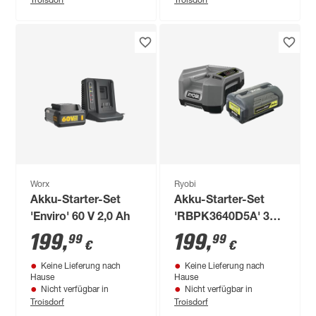
Worx
Ryobi
Akku-Starter-Set
Akku-Starter-Set
'Enviro' 60 V 2,0 Ah
'RBPK3640D5A' 36
V 4,0 Ah 2-teilig
199
,
199
,
99
99
€
€
Keine Lieferung nach
Keine Lieferung nach
Hause
Hause
Nicht verfügbar in
Nicht verfügbar in
Troisdorf
Troisdorf