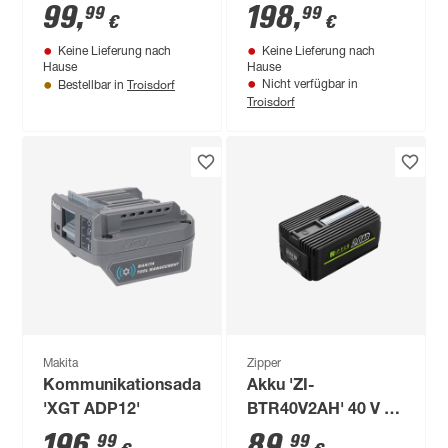
Ah
99
,
198
,
99
99
€
€
Keine Lieferung nach
Keine Lieferung nach
Hause
Hause
Troisdorf
Nicht verfügbar in
Bestellbar in
Troisdorf
Makita
Zipper
Kommunikationsadapter
Akku 'ZI-
'XGT ADP12'
BTR40V2AH' 40 V 2
Ah
196
,
89
,
99
99