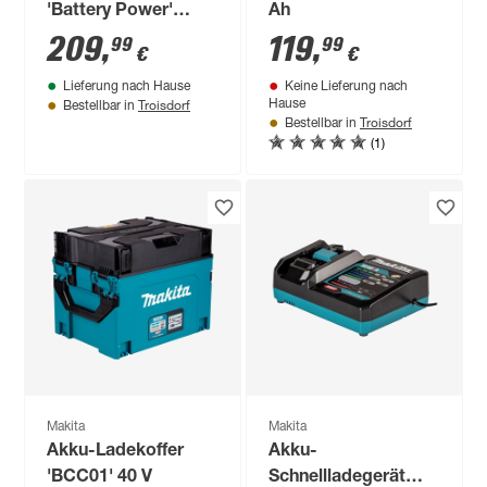
'Battery Power'
Ah
Ladegerät und Akku
209
,
119
,
99
99
€
€
36 V, 5,0 Ah
Lieferung nach Hause
Keine Lieferung nach
Troisdorf
Hause
Bestellbar in
Troisdorf
Bestellbar in
(1)
Makita
Makita
Akku-Ladekoffer
Akku-
'BCC01' 40 V
Schnellladegerät