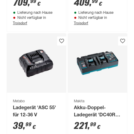
709
,
409
,
99
99
€
€
Lieferung nach Hause
Lieferung nach Hause
Nicht verfügbar in
Nicht verfügbar in
Troisdorf
Troisdorf
Metabo
Makita
Ladegerät 'ASC 55'
Akku-Doppel-
für 12-36 V
Ladegerät 'DC40RB
XGT' 40 V
39
,
221
,
99
99
€
€