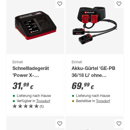
Einhell
Einhell
Schnellladegerät
Akku-Gürtel 'GE-PB
'Power X-
36/18 Li' ohne
Fastcharger 4A' 21 V
Ladegerät
31
,
69
,
99
99
€
€
4 A
Lieferung nach Hause
Lieferung nach Hause
Troisdorf
Troisdorf
Verfügbar in
Bestellbar in
(1)