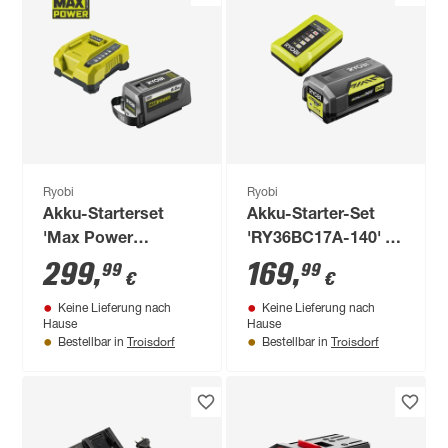
Ryobi
Ryobi
Akku-Starterset
Akku-Starter-Set
'Max Power
'RY36BC17A-140' 36
RY36BK60B-160' 36
V 4,0 Ah mit Akku
299
,
169
,
99
99
€
€
V inklusive 1 x 36 V
und Ladegerät
Keine Lieferung nach
Keine Lieferung nach
6,0 Ah High Energy
Hause
Hause
Lithium+ Akku und
Troisdorf
Troisdorf
Bestellbar in
Bestellbar in
Ladegerät