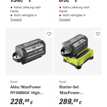
€
€
Keine Lieferung nach
Keine Lieferung nach
Hause
Hause
Nicht verfügbar in
Nicht verfügbar in
Troisdorf
Troisdorf
Ryobi
Ryobi
Akku 'MaxPower
Starter-Set
RY36B60A' High
'MaxPower
Energy 36 V 6,0 Ah
RY36BC60A-160'
228
,
289
,
99
99
€
€
High Energy Akku