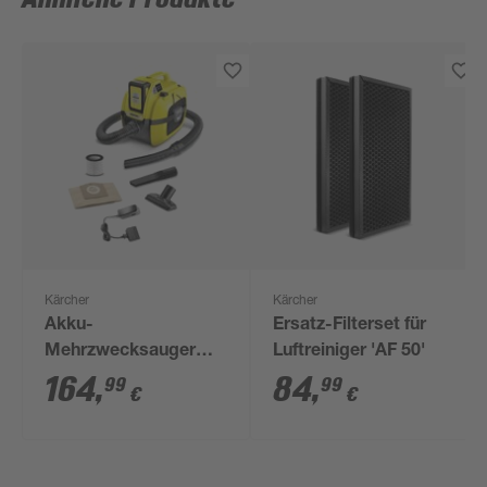
Kärcher
Kärcher
Akku-
Ersatz-Filterset für
Mehrzwecksauger
Luftreiniger 'AF 50'
'WD 1' Compact
164
,
84
,
99
99
€
€
Battery Set