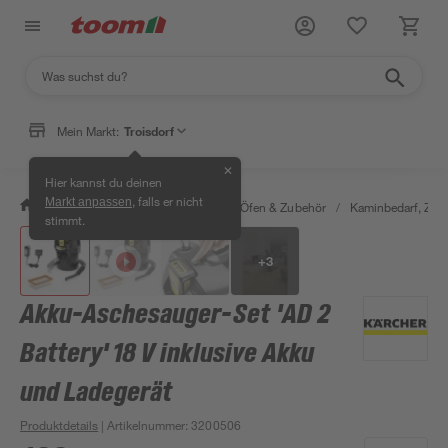
Mein Markt:
Troisdorf
✕
Hier kannst du deinen
, falls er nicht
Markt anpassen
/
Bauen & Renovieren
/
Kamine, Öfen & Zubehör
/
Kaminbedarf, Zube
stimmt.
+
3
Akku-Aschesauger-Set 'AD 2
Battery' 18 V inklusive Akku
und Ladegerät
Produktdetails
| Artikelnummer
:
3200506