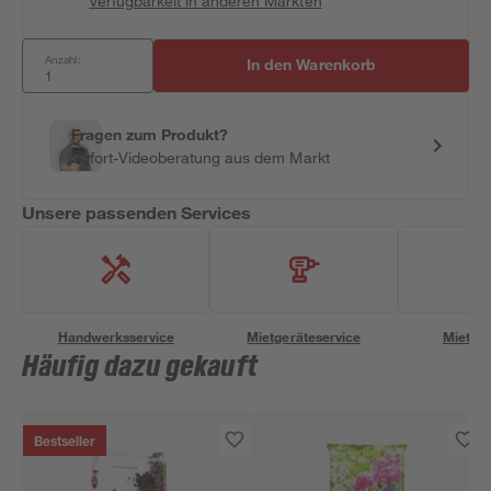
Verfügbarkeit in anderen Märkten
Anzahl:
In den Warenkorb
Fragen zum Produkt?
Sofort-Videoberatung aus dem Markt
Unsere passenden Services
Handwerksservice
Mietgeräteservice
Miettra
Häufig dazu gekauft
Bestseller