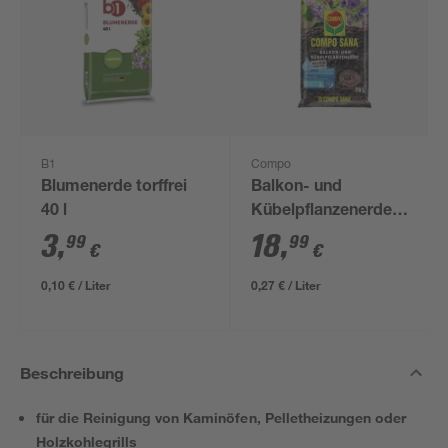
B1
Compo
Blumenerde torffrei
Balkon- und
40 l
Kübelpflanzenerde
'Compo Sana®'
3
,
18
,
99
99
€
€
torffrei 70 l
0,10 € / Liter
0,27 € / Liter
Beschreibung
für die Reinigung von Kaminöfen, Pelletheizungen oder
Holzkohlegrills