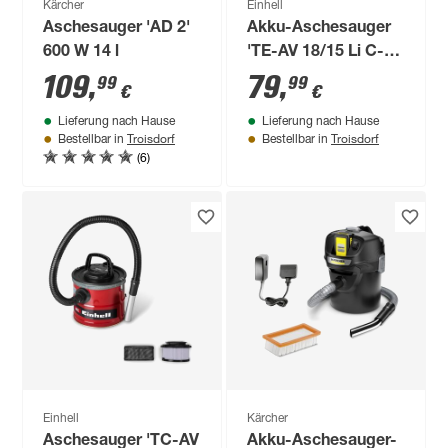
Kärcher
Einhell
Aschesauger 'AD 2'
Akku-Aschesauger
600 W 14 l
'TE-AV 18/15 Li C-
Solo' 15 l
109
,
79
,
99
99
€
€
Lieferung nach Hause
Lieferung nach Hause
Troisdorf
Troisdorf
Bestellbar in
Bestellbar in
(6)
Einhell
Kärcher
Aschesauger 'TC-AV
Akku-Aschesauger-