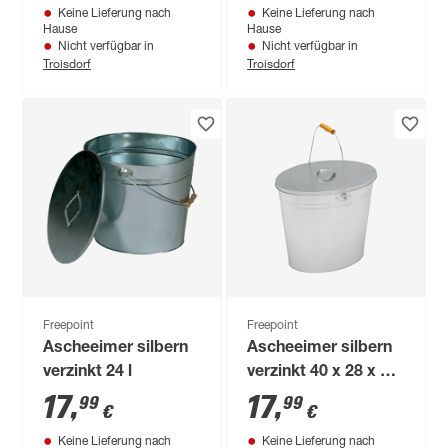
Keine Lieferung nach
Keine Lieferung nach
Hause
Hause
Nicht verfügbar in
Nicht verfügbar in
Troisdorf
Troisdorf
Freepoint
Freepoint
Ascheeimer silbern
Ascheeimer silbern
verzinkt 24 l
verzinkt 40 x 28 x 35
cm
17
,
17
,
99
99
€
€
Keine Lieferung nach
Keine Lieferung nach