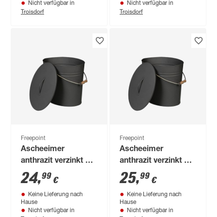
Nicht verfügbar in
Nicht verfügbar in
Troisdorf
Troisdorf
Freepoint
Freepoint
Ascheeimer
Ascheeimer
anthrazit verzinkt 15
anthrazit verzinkt 24
l
l
24
,
25
,
99
99
€
€
Keine Lieferung nach
Keine Lieferung nach
Hause
Hause
Nicht verfügbar in
Nicht verfügbar in