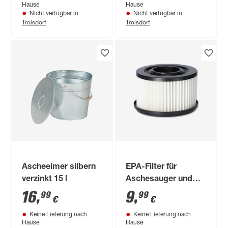
Hause
Hause
Nicht verfügbar in
Nicht verfügbar in
Troisdorf
Troisdorf
Ascheeimer silbern
EPA-Filter für
verzinkt 15 l
Aschesauger und
Aschevorabscheider
16
,
9
,
99
99
€
€
Keine Lieferung nach
Keine Lieferung nach
Hause
Hause