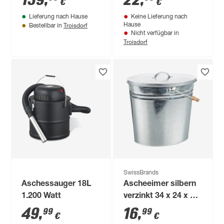
139
,
22
,
€
€
Ladegerät
Lieferung nach Hause
Keine Lieferung nach
Troisdorf
Hause
Bestellbar in
Nicht verfügbar in
Troisdorf
SwissBrands
Aschessauger 18L
Ascheeimer silbern
1.200 Watt
verzinkt 34 x 24 x 30
cm
49
,
16
,
99
99
€
€