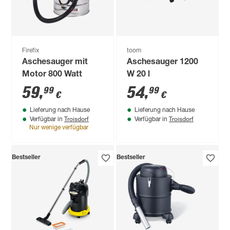
Firefix
toom
Aschesauger mit
Aschesauger 1200
Motor 800 Watt
W 20 l
59
,
54
,
99
99
€
€
Lieferung nach Hause
Lieferung nach Hause
Troisdorf
Troisdorf
Verfügbar in
Verfügbar in
Nur wenige verfügbar
Bestseller
Bestseller