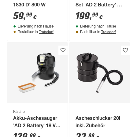
1830 D' 800 W
Set 'AD 2 Battery' 18
V inklusive Akku und
59
,
199
,
99
99
€
€
Ladegerät
Lieferung nach Hause
Lieferung nach Hause
Troisdorf
Troisdorf
Bestellbar in
Bestellbar in
Kärcher
Akku-Aschesauger
Ascheschlucker 20l
'AD 2 Battery' 18 V
inkl. Zubehör
ohne Akku und
99
99