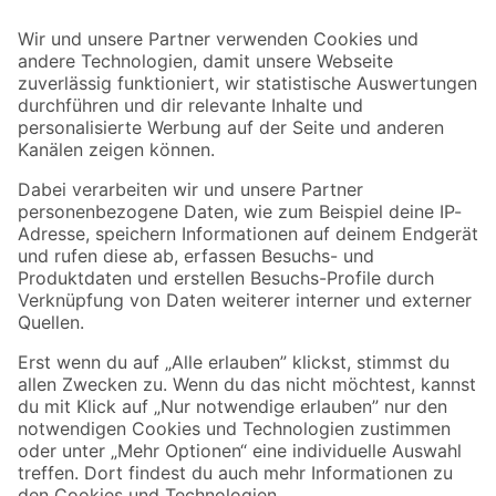
Bleib auf dem Laufenden mit unserem Newsletter
Der toom Newsletter: Keine Angebote und Aktionen mehr verpassen!
Zur Newsletter Anmeldung
Folge uns
Zahlungsarten
Versandarten
Sicher einkaufen
Jetzt die toom-App herunterladen