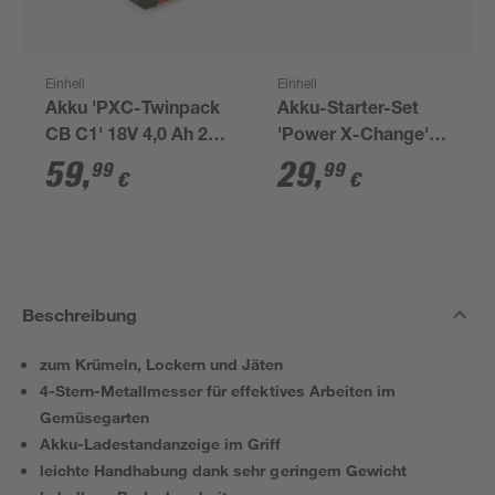
Einhell
Einhell
Akku 'PXC-Twinpack
Akku-Starter-Set
CB C1' 18V 4,0 Ah 2
'Power X-Change'
Stück
Ladegerät und Akku
59
,
29
,
99
99
€
€
18 V 2,5 Ah
Beschreibung
zum Krümeln, Lockern und Jäten
4-Stern-Metallmesser für effektives Arbeiten im
Gemüsegarten
Akku-Ladestandanzeige im Griff
leichte Handhabung dank sehr geringem Gewicht