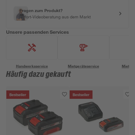
Fragen zum Produkt?
Sofort-Videoberatung aus dem Markt
Unsere passenden Services
Handwerksservice
Mietgeräteservice
Miettra
Häufig dazu gekauft
Bestseller
Bestseller