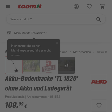
Mein Markt:
Troisdorf
✕
Hier kannst du deinen
, falls er nicht
Markt anpassen
/
Garten & Freizeit
/
Gartenmaschinen
/
Motorhacken
/
Akku-Boden
stimmt.
+
2
Akku-Bodenhacke 'TL 1820'
ohne Akku und Ladegerät
Produktdetails
| Artikelnummer
:
4151552
109
,
99
€