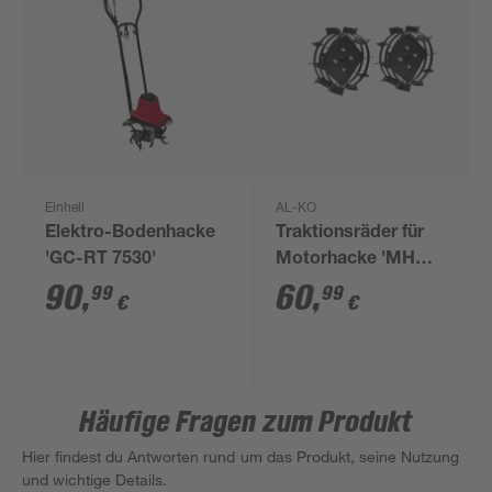
Einhell
AL-KO
Elektro-Bodenhacke
Traktionsräder für
'GC-RT 7530'
Motorhacke 'MH
1150'
90
,
60
,
99
99
€
€
Häufige Fragen zum Produkt
Hier findest du Antworten rund um das Produkt, seine Nutzung
und wichtige Details.